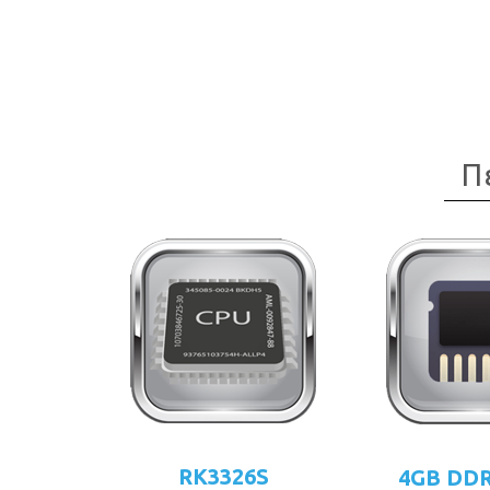
Π
RK3326S
4GB DD