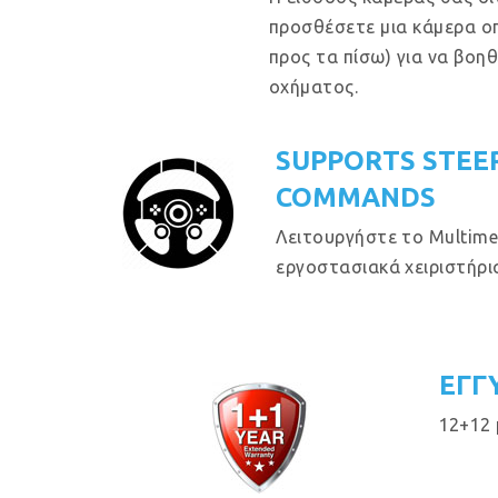
προσθέσετε μια κάμερα ο
προς τα πίσω) για να βοη
οχήματος.
SUPPORTS STEE
COMMANDS
Λειτουργήστε το Multime
εργοστασιακά χειριστήρια
ΕΓΓ
12+12 