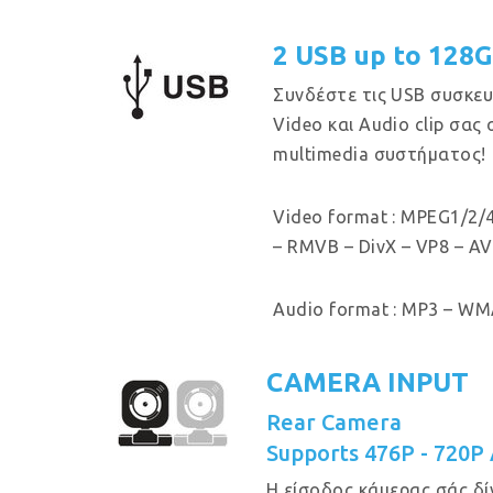
2 USB up to 128
Συνδέστε τις USB συσκευ
Video και Audio clip σας
multimedia συστήματος!
Video format : MPEG1/2/4
– RMVB – DivX – VP8 – AV
Audio format : MP3 – WMA
CAMERA INPUT
Rear Camera
Supports 476P - 720P
Η είσοδος κάμερας σάς δί