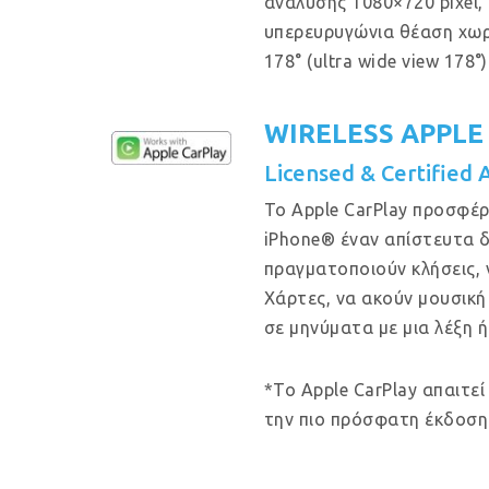
ανάλυσης 1080×720 pixel, μ
υπερευρυγώνια θέαση χω
178° (ultra wide view 178°)
WIRELESS APPLE
Licensed & Certified 
Το Apple CarPlay προσφέρ
iPhone® έναν απίστευτα δ
πραγματοποιούν κλήσεις, 
Χάρτες, να ακούν μουσική
σε μηνύματα με μια λέξη ή
*Το Apple CarPlay απαιτεί
την πιο πρόσφατη έκδοση 