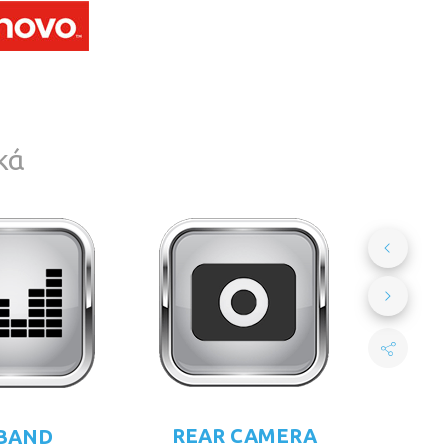
κά
REAR CAMERA
 BAND