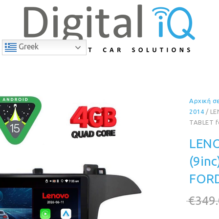
Greek
Αρχική σ
9% Έκπτωση
2014
/ LE
TABLET f
LENO
(9in
FORD
€
349