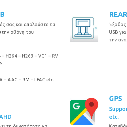
GB
REAR
ές σας και απολαύστε τα
Έξοδος
 στην οθόνη του
USB για
την ανα
 – H264 – H263 – VC1 – RV
S.
 – AAC – RM – LFAC etc.
GPS
Suppo
 AHD
etc.
νει τη δυνατότητα να
Κατεβά