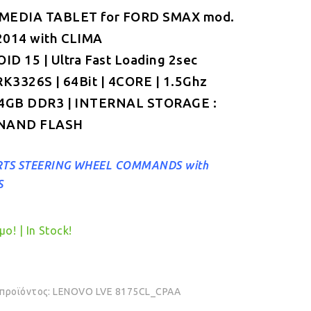
MEDIA TABLET for FORD SMAX mod.
was:
τιμή
2014 with CLIMA
€349.00.
είναι:
D 15 | Ultra Fast Loading 2sec
€319.00.
RK3326S | 64Bit | 4CORE | 1.5Ghz
 4GB DDR3 | INTERNAL STORAGE :
NAND FLASH
TS STEERING WHEEL COMMANDS with
S
ο! | In Stock!
 προϊόντος:
LENOVO LVE 8175CL_CPAA