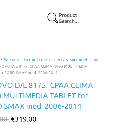
Product
Search...
ελίδα
/
MULTIMEDIA
/
OEM
/
FORD
/
S-MAX mod. 2006-
NOVO LVE 8175_CPAA CLIMA (9inc) MULTIMEDIA
or FORD SMAX mod. 2006-2014
VO LVE 8175_CPAA CLIMA
c) MULTIMEDIA TABLET for
 SMAX mod. 2006-2014
Original
Η
.00
€
319.00
price
τρέχουσα