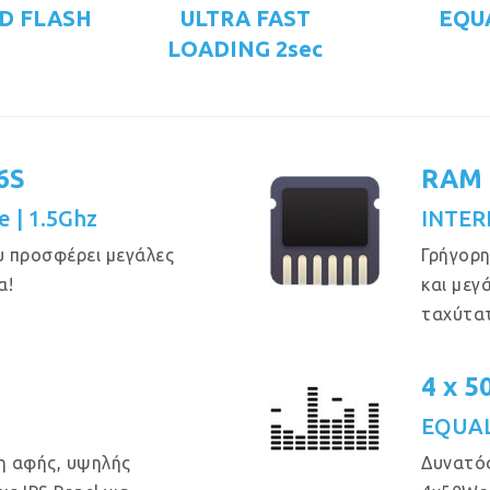
D FLASH
ULTRA FAST
EQU
LOADING 2sec
6S
RAM 
e | 1.5Ghz
INTER
υ προσφέρει μεγάλες
Γρήγορη
α!
και μεγ
ταχύτα
4 x 
EQUAL
η αφής, υψηλής
Δυνατός