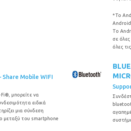
*Το And
Android
Το Andr
σε όλες
όλες τι
BLUE
MIC
 – Share Mobile WIFI
Suppo
Fi®, μπορείτε να
Συνδέστ
νδεσιμότητα ειδικά
bluetoo
ηρίζει μια σύνδεση
αγαπημέ
ο μεταξύ του smartphone
συστήμ