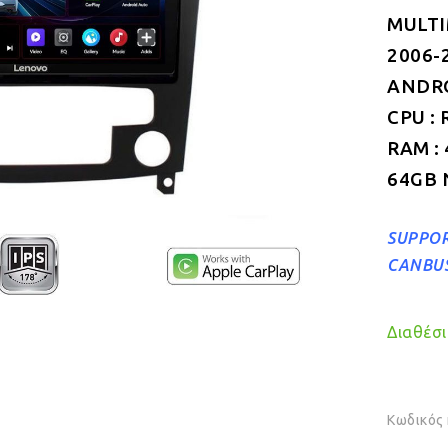
MULTI
2006-
ANDROI
CPU : 
RAM :
64GB 
SUPPOR
CANBU
Διαθέσιμ
Κωδικός