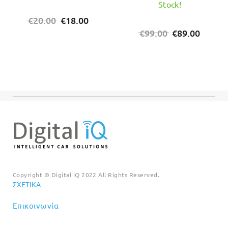
Stock!
Original
Η
€
20.00
€
18.00
price
τρέχουσα
Original
Η
€
99.00
€
89.00
was:
τιμή
price
τρέχο
€20.00.
είναι:
was:
τιμή
€18.00.
€99.00.
είναι:
€89.00
Copyright © Digital iQ 2022 All Rights Reserved.
ΣΧΕΤΙΚΆ
Επικοινωνία