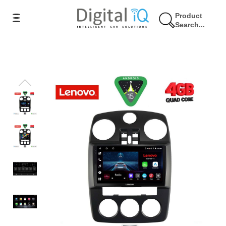
Product
Search...
11% Έκπτωση