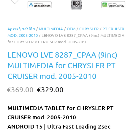
Αρχική σελίδα
/
MULTIMEDIA
/
OEM
/
CHRYSLER
/
PT CRUISER
MOD. 2005-2010
/ LENOVO LVE 8287_CPAA (9inc) MULTIMEDIA
for CHRYSLER PT CRUISER mod. 2005-2010
LENOVO LVE 8287_CPAA (9inc)
MULTIMEDIA for CHRYSLER PT
CRUISER mod. 2005-2010
Original
Η
€
369.00
€
329.00
price
τρέχουσα
MULTIMEDIA TABLET for CHRYSLER PT
was:
τιμή
CRUISER mod. 2005-2010
€369.00.
είναι:
ANDROID 15 | Ultra Fast Loading 2sec
€329.00.