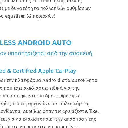
 και πλούσιος surround ήχος, ισχύος
tt με δυνατότητα πολλαπλών ρυθμίσεων
υ equalizer 32 περιοχών!
LESS ANDROID AUTO
ν υποστηρίζεται από την συσκευή
ed & Certified Apple CarPlay
νει την πλατφόρμα Android στο αυτοκίνητο
ο που έχει σχεδιαστεί ειδικά για την
 και σας φέρνει αυτόματα χρήσιμες
ρίες και τις οργανώνει σε απλές κάρτες
ανίζονται ακριβώς όταν τις χρειάζεστε. Έχει
τεί για να ελαχιστοποιεί την απόσπαση της
ς, ώστε να μπορείτε να παραμένετε