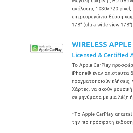
Μεγάλη ευκρινής HD οθόν
ανάλυσης 1080×720 pixel, μ
υπερευρυγώνια θέαση χω
178° (ultra wide view 178°)
WIRELESS APPLE
Licensed & Certified 
Το Apple CarPlay προσφέρ
iPhone® έναν απίστευτα δ
πραγματοποιούν κλήσεις, 
Χάρτες, να ακούν μουσική
σε μηνύματα με μια λέξη ή
*Το Apple CarPlay απαιτεί
την πιο πρόσφατη έκδοση 