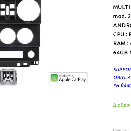
MULTI
mod. 
ANDROI
CPU : 
RAM :
64GB 
SUPPOR
ORIG.
A
*Η βάση
Διαθέσιμ
Κωδικός