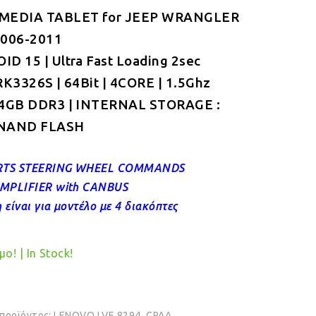
MEDIA TABLET for JEEP WRANGLER
was:
τιμή
2006-2011
€349.00.
είναι:
D 15 | Ultra Fast Loading 2sec
€319.00.
RK3326S | 64Bit | 4CORE | 1.5Ghz
 4GB DDR3 | INTERNAL STORAGE :
NAND FLASH
TS STEERING WHEEL COMMANDS
MPLIFIER
with CANBUS
 είναι για μοντέλο με 4 διακόπτες
ο! | In Stock!
 προϊόντος:
LENOVO LVE 8294_CPAA