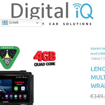
Greek
Αρχική σ
9% Έκπτωση
mod.2006
TABLET f
LENO
MULT
WRAN
€
349