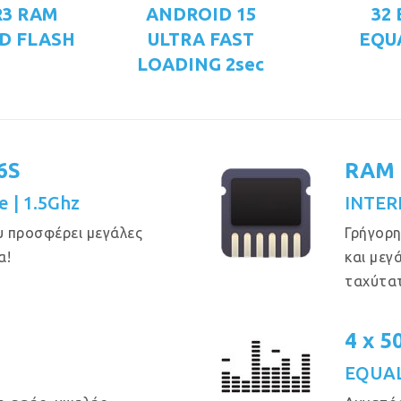
R3 RAM
ANDROID 15
32
D FLASH
ULTRA FAST
EQU
LOADING 2sec
6S
RAM 
e | 1.5Ghz
INTER
υ προσφέρει μεγάλες
Γρήγορη
α!
και μεγ
ταχύτα
4 x 
EQUAL