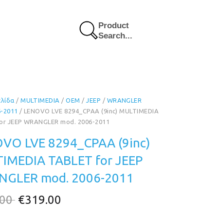
Product
Search...
ελίδα
/
MULTIMEDIA
/
OEM
/
JEEP
/
WRANGLER
-2011
/ LENOVO LVE 8294_CPAA (9inc) MULTIMEDIA
or JEEP WRANGLER mod. 2006-2011
VO LVE 8294_CPAA (9inc)
IMEDIA TABLET for JEEP
GLER mod. 2006-2011
Original
Η
.00
€
319.00
price
τρέχουσα