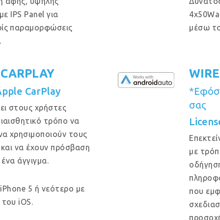
η αφής, υψηλής
Δυνατός
ε IPS Panel για
4x50Wa
ρίς παραμορφώσεις
μέσω το
.
 CARPLAY
WIRE
Apple CarPlay
*Εφόσο
σας
ει στους χρήστες
Licens
ιαισθητικό τρόπο να
να χρησιμοποιούν τους
Επεκτεί
 και να έχουν πρόσβαση
με τρόπ
 ένα άγγιγμα.
οδήγηση
πληροφο
 iPhone 5 ή νεότερο με
που εμφ
του iOS.
σχεδιασ
προσοχή