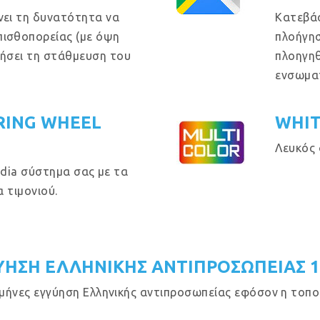
νει τη δυνατότητα να
Κατεβά
πισθοπορείας (με όψη
πλοήγησ
θήσει τη στάθμευση του
πλοηγηθ
ενσωμα
RING WHEEL
WHIT
Λευκός 
dia σύστημα σας με τα
 τιμονιού.
ΥΗΣΗ ΕΛΛΗΝΙΚΗΣ ΑΝΤΙΠΡΟΣΩΠΕΙΑΣ 
μήνες εγγύηση Ελληνικής αντιπροσωπείας εφόσον η τοποθ