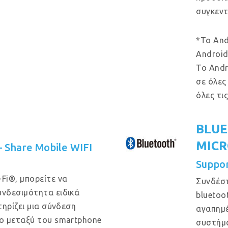
συγκεντ
*Το And
Android
Το Andr
σε όλες
όλες τι
BLUE
MIC
 – Share Mobile WIFI
Suppo
Fi®, μπορείτε να
Συνδέστ
νδεσιμότητα ειδικά
bluetoo
ηρίζει μια σύνδεση
αγαπημέ
ο μεταξύ του smartphone
συστήμ