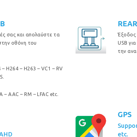
GB
REAR
ές σας και απολαύστε τα
Έξοδος
 στην οθόνη του
USB για
την ανα
 – H264 – H263 – VC1 – RV
S.
 – AAC – RM – LFAC etc.
GPS
Suppo
 AHD
etc.