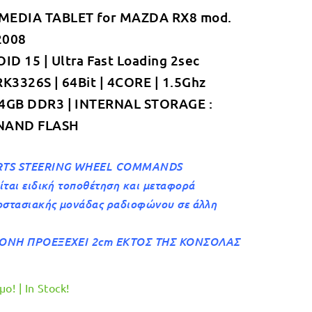
MEDIA TABLET for MAZDA RX8 mod.
was:
τιμή
2008
€349.00.
είναι:
D 15 | Ultra Fast Loading 2sec
€319.00.
RK3326S | 64Bit | 4CORE | 1.5Ghz
 4GB DDR3 | INTERNAL STORAGE :
NAND FLASH
TS STEERING WHEEL COMMANDS
ίται ειδική τοποθέτηση και μεταφορά
οστασιακής μονάδας ραδιοφώνου σε άλλη
ΟΝΗ ΠΡΟΕΞΕΧΕΙ 2cm ΕΚΤΟΣ ΤΗΣ ΚΟΝΣΟΛΑΣ
ο! | In Stock!