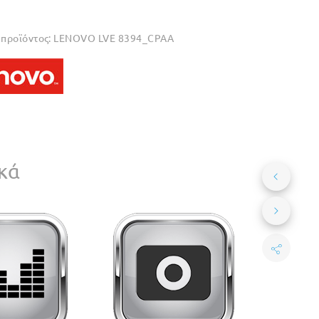
προϊόντος:
LENOVO LVE 8394_CPAA
κά