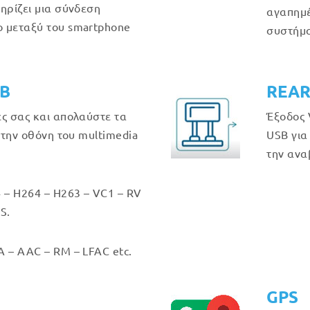
ηρίζει μια σύνδεση
αγαπημέ
 μεταξύ του smartphone
συστήμα
GB
REAR
ές σας και απολαύστε τα
Έξοδος 
στην οθόνη του multimedia
USB για
την ανα
 – H264 – H263 – VC1 – RV
S.
 – AAC – RM – LFAC etc.
GPS