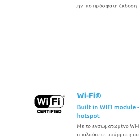
την πιο πρόσφατη έκδοση 
Wi-Fi®
Built in WIFI module 
hotspot
Με το ενσωματωμένο Wi-F
απολαύσετε ασύρματη συν