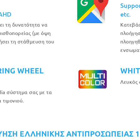
Suppo
 AHD
etc.
ει τη δυνατότητα να
Κατεβάσ
ισθοπορείας (με όψη
πλοήγησ
θήσει τη στάθμευση του
πλοηγηθ
ενσωμα
RING WHEEL
WHIT
Λευκός 
ia σύστημα σας με τα
 τιμονιού.
ΥΗΣΗ ΕΛΛΗΝΙΚΗΣ ΑΝΤΙΠΡΟΣΩΠΕΙΑΣ 