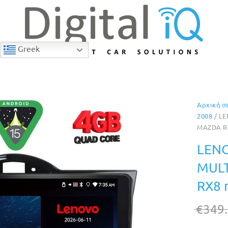
Greek
Αρχική σ
9% Έκπτωση
2008
/ LE
MAZDA RX
LENO
MULT
RX8 
€
349