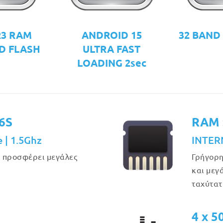
R3 RAM
ANDROID 15
32 BAND
D FLASH
ULTRA FAST
LOADING 2sec
6S
RAM 
e | 1.5Ghz
INTER
υ προσφέρει μεγάλες
Γρήγορη
και μεγ
ταχύτατ
4 x 