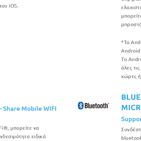
του iOS.
ελαχιστ
μπορείτ
μπροστά
*Το And
Android 
Το Andr
όλες τις
χώρες ή
BLUE
MIC
– Share Mobile WIFI
Suppo
i®, μπορείτε να
Συνδέστ
δεσιμότητα ειδικά
bluetoot