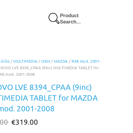
Product
Search...
ελίδα
/
MULTIMEDIA
/
OEM
/
MAZDA
/
RX8 mod. 2001-
NOVO LVE 8394_CPAA (9inc) MULTIMEDIA TABLET for
8 mod. 2001-2008
VO LVE 8394_CPAA (9inc)
IMEDIA TABLET for MAZDA
mod. 2001-2008
Original
Η
.00
€
319.00
price
τρέχουσα