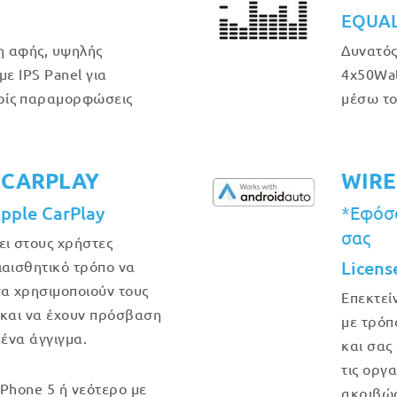
EQUAL
η αφής, υψηλής
Δυνατός
με IPS Panel για
4x50Wat
ρίς παραμορφώσεις
μέσω το
.
 CARPLAY
WIRE
Apple CarPlay
*Εφόσο
σας
ει στους χρήστες
Licens
ιαισθητικό τρόπο να
να χρησιμοποιούν τους
Επεκτεί
 και να έχουν πρόσβαση
με τρόπ
 ένα άγγιγμα.
και σας
τις οργ
iPhone 5 ή νεότερο με
ακριβώς 