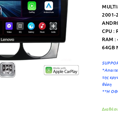
MULTI
2001-
ANDROI
CPU : 
RAM :
64GB 
SUPPOR
*Aπαιτε
της εργ
θέση
**Η ΟΘ
Διαθέσιμ