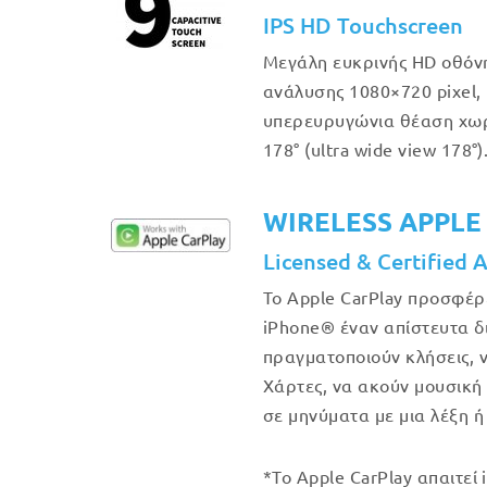
IPS HD Touchscreen
Μεγάλη ευκρινής HD οθόν
ανάλυσης 1080×720 pixel, 
υπερευρυγώνια θέαση χω
178° (ultra wide view 178°)
WIRELESS APPLE
Licensed & Certified 
Το Apple CarPlay προσφέρ
iPhone® έναν απίστευτα δ
πραγματοποιούν κλήσεις, 
Χάρτες, να ακούν μουσική
σε μηνύματα με μια λέξη ή
*Το Apple CarPlay απαιτεί 