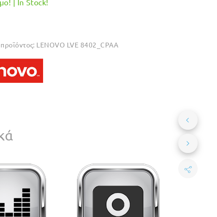
ο! | In Stock!
προϊόντος:
LENOVO LVE 8402_CPAA
κά