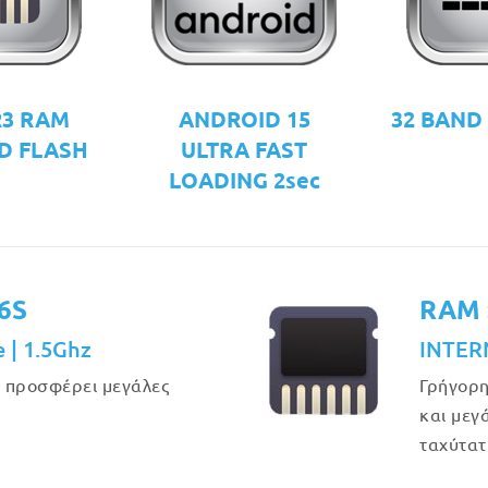
R3 RAM
ANDROID 15
32 BAND
D FLASH
ULTRA FAST
LOADING 2sec
6S
RAM 
e | 1.5Ghz
INTER
υ προσφέρει μεγάλες
Γρήγορη
και μεγ
ταχύτατ