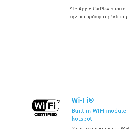
*Το Apple CarPlay απαιτεί 
την πιο πρόσφατη έκδοση 
Wi-Fi®
Built in WIFI module 
hotspot
Με το ενσωματωμένο Wi-F