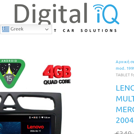
Greek
Αρχική σ
9% Έκπτωση
mod. 199
TABLET f
LENO
MULT
MERC
2004
€
349