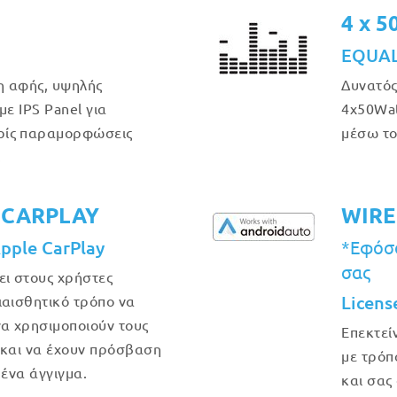
4 x 
EQUAL
η αφής, υψηλής
Δυνατός
με IPS Panel για
4x50Wat
ρίς παραμορφώσεις
μέσω το
.
 CARPLAY
WIRE
Apple CarPlay
*Εφόσο
σας
ει στους χρήστες
Licens
ιαισθητικό τρόπο να
να χρησιμοποιούν τους
Επεκτεί
 και να έχουν πρόσβαση
με τρόπ
 ένα άγγιγμα.
και σας