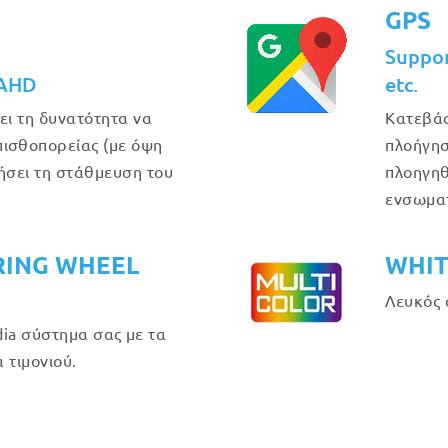
GPS
Suppo
 AHD
etc.
ει τη δυνατότητα να
Κατεβάσ
ισθοπορείας (με όψη
πλοήγησ
θήσει τη στάθμευση του
πλοηγηθ
ενσωμα
RING WHEEL
WHIT
Λευκός 
ia σύστημα σας με τα
 τιμονιού.