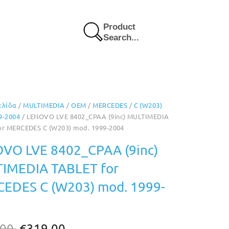
Product
Search...
ελίδα
/
MULTIMEDIA
/
OEM
/
MERCEDES
/
C (W203)
9-2004
/ LENOVO LVE 8402_CPAA (9inc) MULTIMEDIA
or MERCEDES C (W203) mod. 1999-2004
VO LVE 8402_CPAA (9inc)
IMEDIA TABLET for
EDES C (W203) mod. 1999-
Original
Η
.00
€
319.00