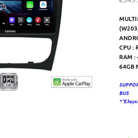
MULTI
(W203
ANDROI
CPU : 
RAM :
64GB 
SUPPOR
BUS
*’Έλεγχ