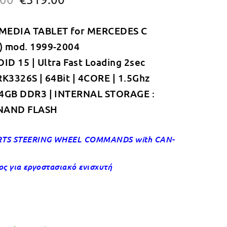
price
τρέχουσα
MEDIA TABLET for MERCEDES C
was:
τιμή
) mod. 1999-2004
€349.00.
είναι:
D 15 | Ultra Fast Loading 2sec
€319.00.
RK3326S | 64Bit | 4CORE | 1.5Ghz
 4GB DDR3 | INTERNAL STORAGE :
NAND FLASH
TS STEERING WHEEL COMMANDS with CAN-
ος για εργοστασιακό ενισχυτή