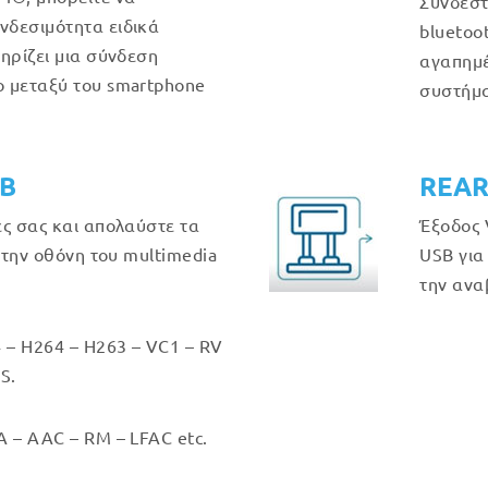
Συνδέστ
δεσιμότητα ειδικά
bluetoot
ηρίζει μια σύνδεση
αγαπημέ
 μεταξύ του smartphone
συστήμα
GB
REAR
ές σας και απολαύστε τα
Έξοδος 
στην οθόνη του multimedia
USB για
την ανα
 – H264 – H263 – VC1 – RV
S.
 – AAC – RM – LFAC etc.