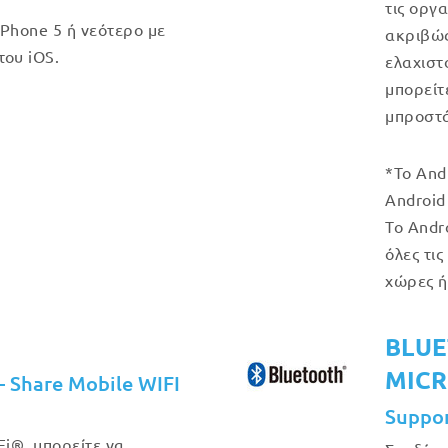
τις οργ
iPhone 5 ή νεότερο με
ακριβώς 
του iOS.
ελαχιστ
μπορείτ
μπροστά
*Το And
Android 
Το Andr
όλες τις
χώρες ή
BLUE
MIC
– Share Mobile WIFI
Suppo
i®, μπορείτε να