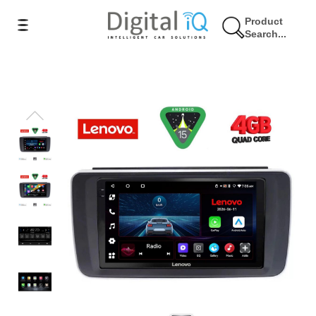
Product
Search...
9% Έκπτωση