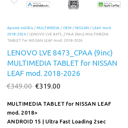
Αρχική σελίδα
/
MULTIMEDIA
/
OEM
/
NISSAN
/
LEAF mod.
2018-2024
/ LENOVO LVE 8473_CPAA (9inc) MULTIMEDIA
TABLET for NISSAN LEAF mod. 2018-2026
LENOVO LVE 8473_CPAA (9inc)
MULTIMEDIA TABLET for NISSAN
LEAF mod. 2018-2026
Original
Η
€
349.00
€
319.00
price
τρέχουσα
MULTIMEDIA TABLET for NISSAN LEAF
was:
τιμή
mod. 2018>
€349.00.
είναι:
ANDROID 15 | Ultra Fast Loading 2sec
€319.00.