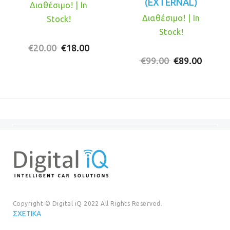
(EXTERNAL)
Διαθέσιμο! | In
Διαθέσιμο! | In
Stock!
Stock!
Original
Η
€
20.00
€
18.00
price
τρέχουσα
Original
Η
€
99.00
€
89.00
was:
τιμή
price
τρέχο
€20.00.
είναι:
was:
τιμή
€18.00.
€99.00.
είναι:
€89.00
Copyright © Digital iQ 2022 All Rights Reserved.
ΣΧΕΤΙΚΆ