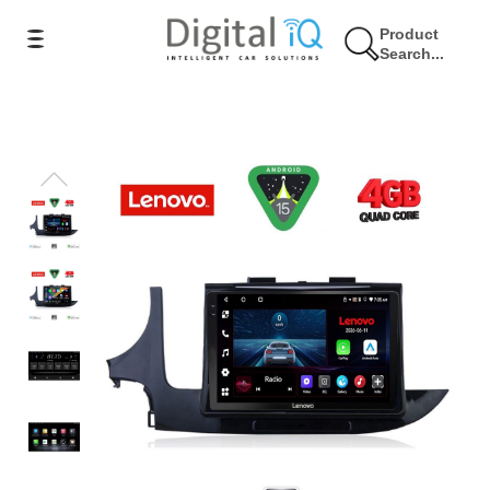
Product
Search...
9% Έκπτωση