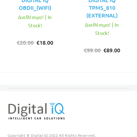
OBDII_(WIFI)
TPMS_810
(EXTERNAL)
Διαθέσιμο! | In
Διαθέσιμο! | In
Stock!
Stock!
Original
Η
€
20.00
€
18.00
price
τρέχουσα
Original
Η
€
99.00
€
89.00
was:
τιμή
price
τρέχο
€20.00.
είναι:
was:
τιμή
€18.00.
€99.00.
είναι:
€89.00
Copyright © Digital iQ 2022 All Rights Reserved.