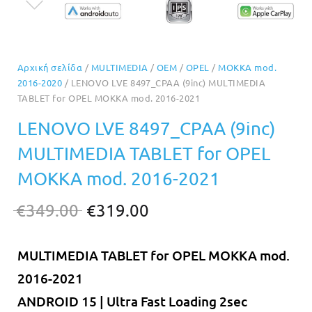
Αρχική σελίδα
/
MULTIMEDIA
/
OEM
/
OPEL
/
MOKKA mod.
2016-2020
/ LENOVO LVE 8497_CPAA (9inc) MULTIMEDIA
TABLET for OPEL MOKKA mod. 2016-2021
LENOVO LVE 8497_CPAA (9inc)
MULTIMEDIA TABLET for OPEL
MOKKA mod. 2016-2021
Original
Η
€
349.00
€
319.00
price
τρέχουσα
was:
τιμή
MULTIMEDIA TABLET for OPEL MOKKA mod.
€349.00.
είναι:
2016-2021
€319.00.
ANDROID 15 | Ultra Fast Loading 2sec