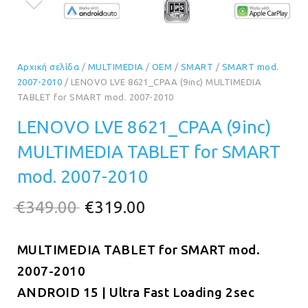
Αρχική σελίδα
/
MULTIMEDIA
/
OEM
/
SMART
/
SMART mod.
2007-2010
/ LENOVO LVE 8621_CPAA (9inc) MULTIMEDIA
TABLET for SMART mod. 2007-2010
LENOVO LVE 8621_CPAA (9inc)
MULTIMEDIA TABLET for SMART
mod. 2007-2010
Original
Η
€
349.00
€
319.00
price
τρέχουσα
MULTIMEDIA TABLET for SMART
was:
τιμή
mod.
2007-2010
€349.00.
είναι:
ANDROID 15 | Ultra Fast Loading 2sec
€319.00.