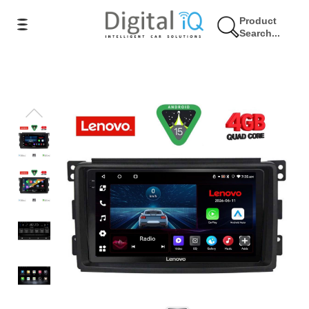
Product
Search...
9% Έκπτωση