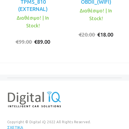
TPMS_810
OBDII_(WIFI)
(EXTERNAL)
Διαθέσιμο! | In
Διαθέσιμο! | In
Stock!
Stock!
Original
Η
€
20.00
€
18.00
Original
Η
price
τρέχο
€
99.00
€
89.00
price
τρέχουσα
was:
τιμή
was:
τιμή
€20.00.
είναι:
€99.00.
είναι:
€18.00
€89.00.
Copyright © Digital iQ 2022 All Rights Reserved.
ΣΧΕΤΙΚΆ