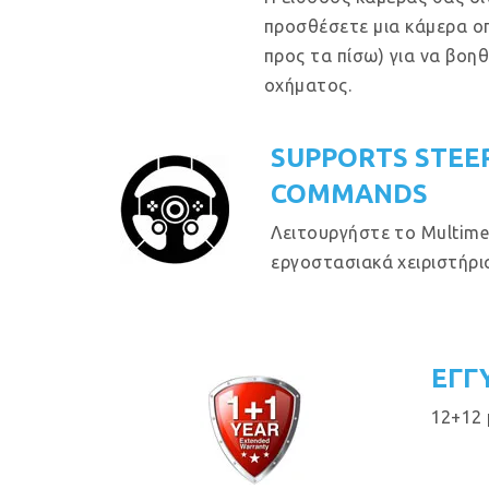
προσθέσετε μια κάμερα ο
προς τα πίσω) για να βοη
οχήματος.
SUPPORTS STEE
COMMANDS
Λειτουργήστε το Multime
εργοστασιακά χειριστήρια
ΕΓΓ
12+12 