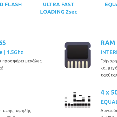
D FLASH
ULTRA FAST
EQU
LOADING 2sec
6S
RAM 
e | 1.5Ghz
INTER
υ προσφέρει μεγάλες
Γρήγορη
α!
και μεγ
ταχύτα
4 x 
EQUAL
η αφής, υψηλής
Δυνατός