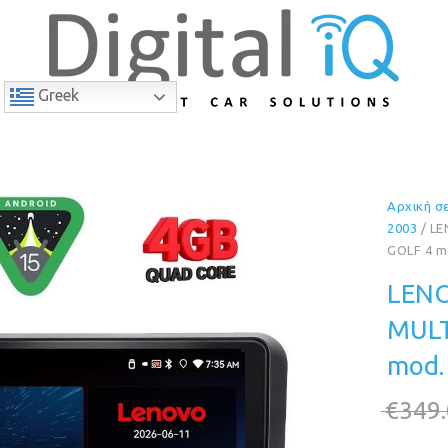
Greek
Αρχική σ
9% Έκπτωση
2003
/ LE
GOLF 4 m
LENO
MULT
mod.
€
349