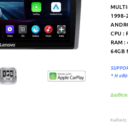
MULTI
1998-
ANDROI
CPU : 
RAM :
64GB 
SUPPOR
* Η οθό
Διαθέσιμ
Κωδικός