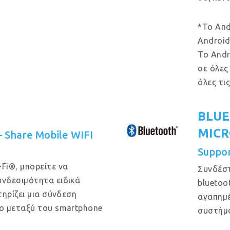
*Το And
Android
Το Andr
σε όλες
όλες τι
BLUE
MIC
 – Share Mobile WIFI
Suppo
Fi®, μπορείτε να
Συνδέστ
νδεσιμότητα ειδικά
bluetoo
ηρίζει μια σύνδεση
αγαπημέ
ο μεταξύ του smartphone
συστήμ