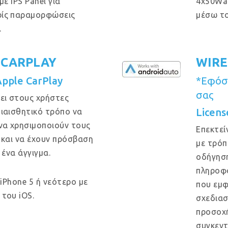
ε IPS Panel για
4x50Wa
ρίς παραμορφώσεις
μέσω το
.
 CARPLAY
WIRE
Apple CarPlay
*Εφόσο
σας
ει στους χρήστες
Licens
ιαισθητικό τρόπο να
να χρησιμοποιούν τους
Επεκτεί
 και να έχουν πρόσβαση
με τρόπ
 ένα άγγιγμα.
οδήγηση
πληροφο
 iPhone 5 ή νεότερο με
που εμφ
του iOS.
σχεδιασ
προσοχή
συγκεντ