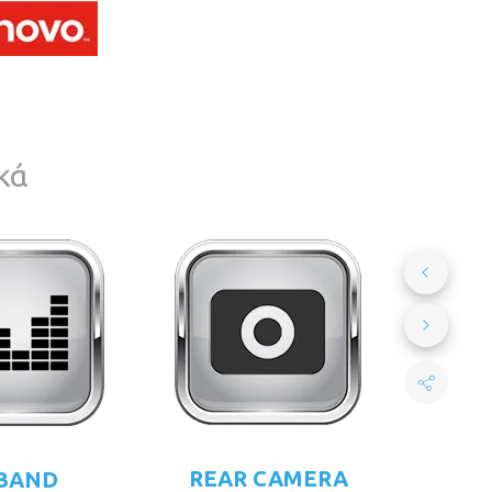
κά
REAR CAMERA
 BAND