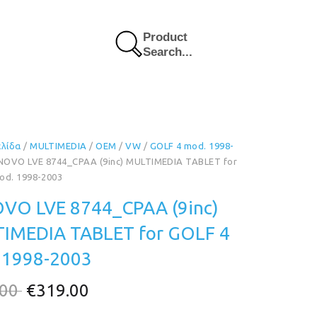
Product
Search...
ελίδα
/
MULTIMEDIA
/
OEM
/
VW
/
GOLF 4 mod. 1998-
NOVO LVE 8744_CPAA (9inc) MULTIMEDIA TABLET for
od. 1998-2003
VO LVE 8744_CPAA (9inc)
IMEDIA TABLET for GOLF 4
 1998-2003
Original
Η
.00
€
319.00
price
τρέχουσα