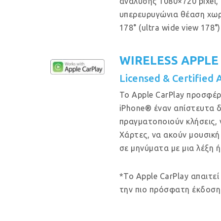
ανάλυσης 1080×720 pixel, μ
υπερευρυγώνια θέαση χω
178° (ultra wide view 178°)
WIRELESS APPLE
Licensed & Certified 
Το Apple CarPlay προσφέρ
iPhone® έναν απίστευτα δ
πραγματοποιούν κλήσεις, 
Χάρτες, να ακούν μουσική
σε μηνύματα με μια λέξη ή
*Το Apple CarPlay απαιτεί
την πιο πρόσφατη έκδοση 