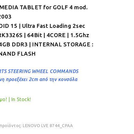
MEDIA TABLET for GOLF 4 mod.
was:
τιμή
2003
€349.00.
είναι:
D 15 | Ultra Fast Loading 2sec
€319.00.
RK3326S | 64Bit | 4CORE | 1.5Ghz
 4GB DDR3 | INTERNAL STORAGE :
NAND FLASH
TS STEERING WHEEL COMMANDS
νη προεξέχει 2cm από την κονσόλα
ο! | In Stock!
 προϊόντος:
LENOVO LVE 8744_CPAA