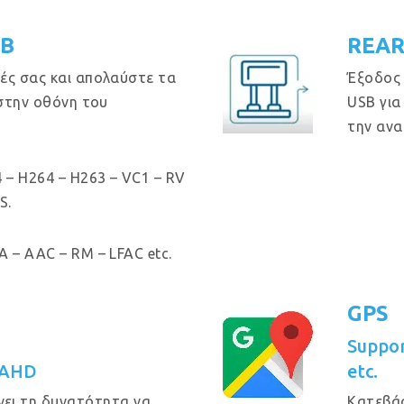
GB
REAR
ές σας και απολαύστε τα
Έξοδος
 στην οθόνη του
USB για
την ανα
 – H264 – H263 – VC1 – RV
S.
 – AAC – RM – LFAC etc.
GPS
Suppo
 AHD
etc.
νει τη δυνατότητα να
Κατεβά