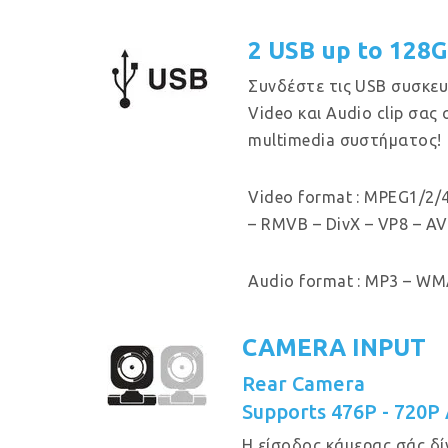
2 USB up to 128
Συνδέστε τις USB συσκευ
Video και Audio clip σας
multimedia συστήματος!
Video format : MPEG1/2/4
– RMVB – DivX – VP8 – AV
Audio format : MP3 – WMA
CAMERA INPUT
Rear Camera
Supports 476P - 720P
Η είσοδος κάμερας σάς δί