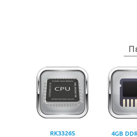
Π
RK3326S
4GB DD