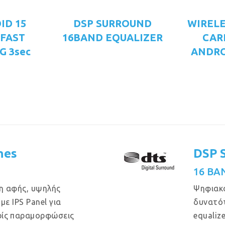
ID 15
DSP SURROUND
WIRELE
 FAST
16BAND EQUALIZER
CAR
G 3sec
ANDRO
hes
DSP 
16 BA
η αφής, υψηλής
Ψηφιακό
με IPS Panel για
δυνατό
ρίς παραμορφώσεις
equaliz