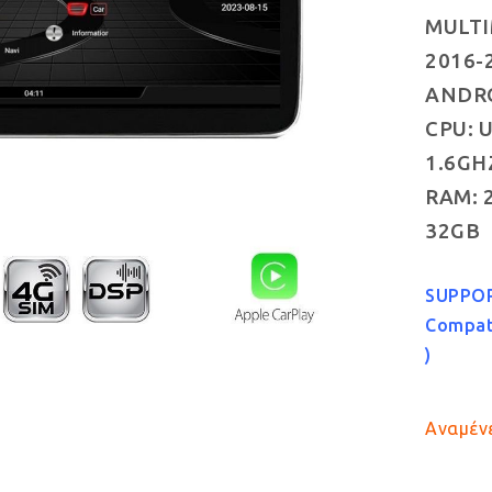
MULTI
2016-
ANDROI
CPU: U
1.6GH
RAM: 
32GB
SUPPO
Compati
)
Αναμένε