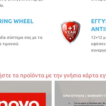
ο.
RING WHEEL
ΕΓΓΥ
ΑΝΤΙ
dia σύστημα σας με τα
12+12 μ
 τιμονιού.
εφόσον 
συνεργε
στε τα προϊόντα με την γνήσια κάρτα ε