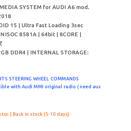
MEDIA SYSTEM for AUDI A6 mod.
was:
τιμή
2018
€529.00.
είναι:
D 15 | Ultra Fast Loading 3sec
€479.00.
NISOC 8581A | 64bit | 8CORE |
Z
2GB DDR4 | INTERNAL STORAGE:
RTS STEERING WHEEL COMMANDS
ble with Audi MMI original radio ( need aux
ται | Back in stock (5-10 days)