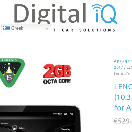
Greek
Αρχική σ
9% Έκπτωση
2017
/ LE
for AUDI
LENO
(10.
for 
€
529