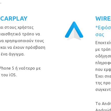
.
 CARPLAY
WIRE
*Εφόσο
ει στους χρήστες
σας
ιαισθητικό τρόπο να
να χρησιμοποιούν τους
Επεκτεί
 και να έχουν πρόσβαση
με τρόπ
 ένα άγγιγμα.
οδήγηση
πληροφο
iPhone 5 ή νεότερο με
που εμφ
του iOS.
Έχει σχ
της προ
συγκεντ
Το Andr
Android