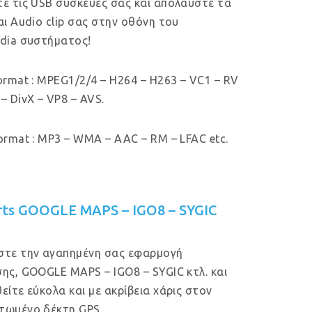
ε τις USB συσκευές σας και απολαύστε τα
αι Audio clip σας στην οθόνη του
dia συστήματος!
ormat : MPEG1/2/4 – H264 – H263 – VC1 – RV
– DivX – VP8 – AVS.
ormat : MP3 – WMA – AAC – RM – LFAC etc.
rts GOOGLE MAPS – IGO8 – SYGIC
στε την αγαπημένη σας εφαρμογή
ης, GOOGLE MAPS – IGO8 – SYGIC κτλ. και
είτε εύκολα και με ακρίβεια χάρις στον
τωμένο δέκτη GPS.