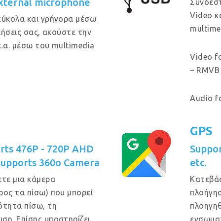
xternal microphone
Συνδέστ
Video κ
εύκολα και γρήγορα μέσω
multime
κλήσεις σας, ακούστε την
κ.α. μέσω του multimedia
Video f
– RMVB 
Audio f
GPS
rts 476P - 720P AHD
Suppo
Supports 360o Camera
etc.
τε μια κάμερα
Κατεβά
ρος τα πίσω) που μπορεί
πλοήγησ
ότητα πίσω, τη
πλοηγηθ
ση. Επίσης υποστηρίζει
ενσωμα