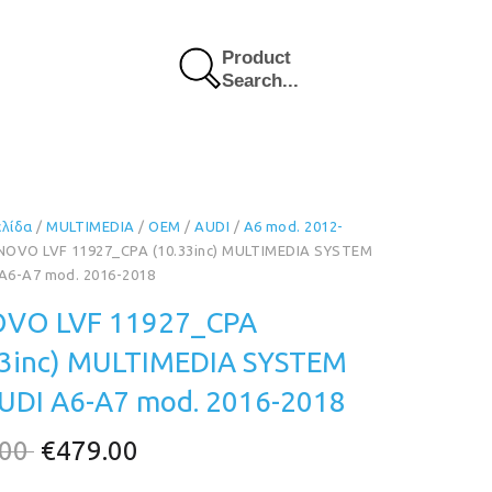
Product
Search...
ελίδα
/
MULTIMEDIA
/
OEM
/
AUDI
/
A6 mod. 2012-
NOVO LVF 11927_CPA (10.33inc) MULTIMEDIA SYSTEM
 A6-A7 mod. 2016-2018
VO LVF 11927_CPA
33inc) MULTIMEDIA SYSTEM
AUDI A6-A7 mod. 2016-2018
Original
Η
.00
€
479.00
price
τρέχουσα