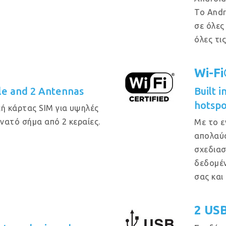
Το Andr
σε όλες
όλες τι
Wi-F
e and 2 Antennas
Built 
hotspo
ή κάρτας SIM για υψηλές
υνατό σήμα από 2 κεραίες.
Με το ε
απολαύσ
σχεδιασ
δεδομέν
σας και
2 US