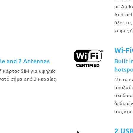
με Andro
Android
όλες τις
χώρες ή
Wi-F
e and 2 Antennas
Built 
hotspo
 κάρτας SIM για υψηλές
υνατό σήμα από 2 κεραίες.
Με το ε
απολαύσ
σχεδιασ
δεδομέν
σας και
2 US