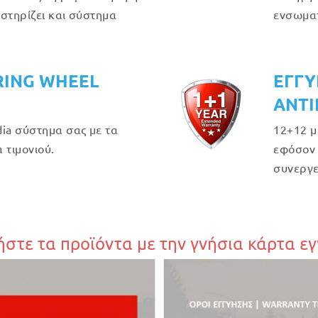
στηρίζει και σύστημα
ενσωμα
RING WHEEL
ΕΓΓΥ
ΑΝΤΙ
ia σύστημα σας με τα
12+12 μ
 τιμονιού.
εφόσον 
συνεργε
στε τα προϊόντα με την γνήσια κάρτα ε