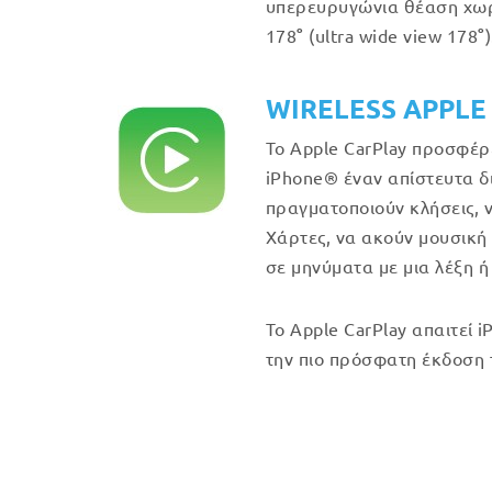
υπερευρυγώνια θέαση χω
°
°
178
(ultra wide view 178
)
WIRELESS APPLE
Το Apple CarPlay προσφέρ
iPhone® έναν απίστευτα δ
πραγματοποιούν κλήσεις, 
Χάρτες, να ακούν μουσική
σε μηνύματα με μια λέξη ή
Το Apple CarPlay απαιτεί i
την πιο πρόσφατη έκδοση 