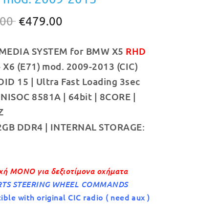
Original
Η
.00
€
479.00
price
τρέχουσα
MEDIA SYSTEM for BMW X5
RHD
was:
τιμή
– X6 (E71) mod. 2009-2013 (CIC)
€499.00.
είναι:
D 15 | Ultra Fast Loading 3sec
€479.00.
NISOC 8581A | 64bit | 8CORE |
Z
2GB DDR4 | INTERNAL STORAGE:
χή ΜΟΝΟ για δεξιοτίμονα οχήματα
TS STEERING WHEEL COMMANDS
ble with original CIC radio ( need aux )