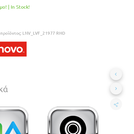
ο! | In Stock!
προϊόντος:
LNV_LVF_21977 RHD
κά