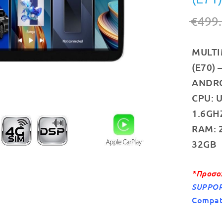
€
499
MULTI
(E70) 
ANDROI
CPU: U
1.6GH
RAM: 
32GB
*Προσο
SUPPOR
Compati