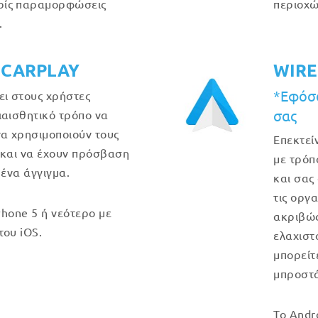
ρίς παραμορφώσεις
περιοχώ
.
 CARPLAY
WIRE
*Εφόσο
ει στους χρήστες
σας
ιαισθητικό τρόπο να
να χρησιμοποιούν τους
Επεκτεί
 και να έχουν πρόσβαση
με τρόπ
 ένα άγγιγμα.
και σας
τις οργ
Phone 5 ή νεότερο με
ακριβώς 
του iOS.
ελαχιστ
μπορείτ
μπροστά
Το Andr