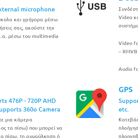
xternal microphone
Συνδέστ
Video κ
εύκολα και γρήγορα μέσω
συστήμα
λήσεις σας, ακούστε την
.α. μέσω του multimedia
Video f
– RMVB 
Audio f
GPS
rts 476P - 720P AHD
Suppo
upports 360o Camera
etc.
τε μια κάμερα
Κατεβάσ
ος τα πίσω) που μπορεί να
πλοήγησ
τα πίσω, τη ρυμούλκηση ή
πλοηγηθ