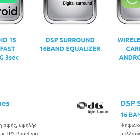
ID 15
DSP SURROUND
WIRELE
 FAST
16BAND EQUALIZER
CAR
G 3sec
ANDRO
hes
DSP 
16 BA
η αφής, υψηλής
Ψηφιακό
με IPS Panel για
πολλαπλ