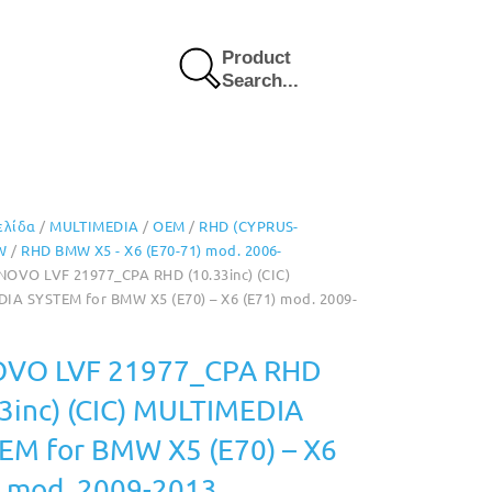
Product
Search...
ελίδα
/
MULTIMEDIA
/
OEM
/
RHD (CYPRUS-
W
/
RHD BMW X5 - X6 (E70-71) mod. 2006-
NOVO LVF 21977_CPA RHD (10.33inc) (CIC)
IA SYSTEM for BMW X5 (E70) – X6 (E71) mod. 2009-
VO LVF 21977_CPA RHD
33inc) (CIC) MULTIMEDIA
EM for BMW X5 (E70) – X6
) mod. 2009-2013