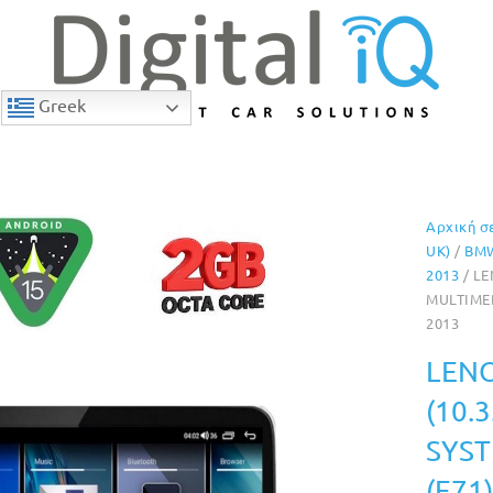
Greek
Αρχική σ
4% Έκπτωση
UK)
/
BM
2013
/ LE
MULTIMED
2013
LENO
(10.
SYST
(E71