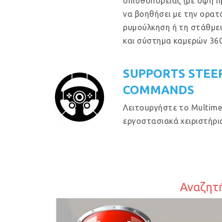
οπισθοπορείας (με όψη π
να βοηθήσει με την ορατ
ρυμούλκηση ή τη στάθμευ
και σύστημα καμερών 360
SUPPORTS STEE
COMMANDS
Λειτουργήστε το Multime
εργοστασιακά χειριστήρια
Αναζητή