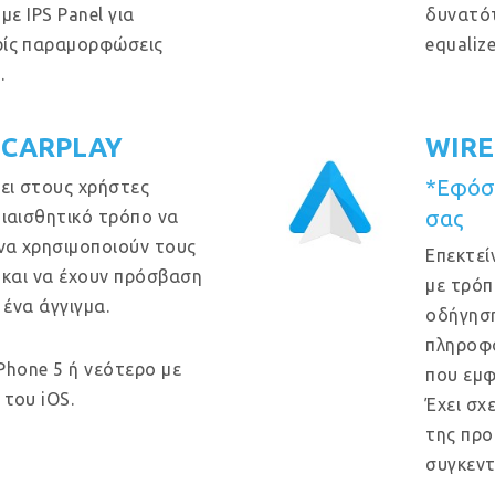
με IPS Panel για
δυνατό
ρίς παραμορφώσεις
equaliz
.
 CARPLAY
WIRE
*Εφόσο
ει στους χρήστες
σας
ιαισθητικό τρόπο να
να χρησιμοποιούν τους
Επεκτεί
 και να έχουν πρόσβαση
με τρόπ
 ένα άγγιγμα.
οδήγηση
πληροφο
iPhone 5 ή νεότερο με
που εμφ
του iOS.
Έχει σχ
της προ
συγκεντ