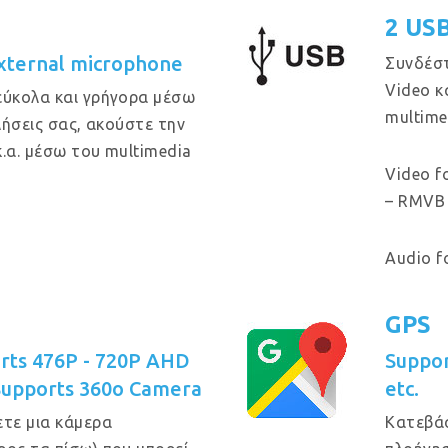
2 US
xternal microphone
Συνδέστ
Video κ
εύκολα και γρήγορα μέσω
multime
κλήσεις σας, ακούστε την
κ.α. μέσω του multimedia
Video f
– RMVB 
Audio f
GPS
rts 476P - 720P AHD
Suppo
Supports 360o Camera
etc.
τε μια κάμερα
Κατεβά