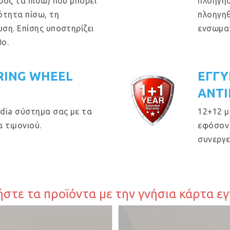
ρος τα πίσω) που μπορεί
πλοήγησ
ότητα πίσω, τη
πλοηγηθ
ση. Επίσης υποστηρίζει
ενσωμα
ο.
RING WHEEL
ΕΓΓΥ
ΑΝΤΙ
dia σύστημα σας με τα
12+12 μ
 τιμονιού.
εφόσον 
συνεργε
στε τα προϊόντα με την γνήσια κάρτα ε