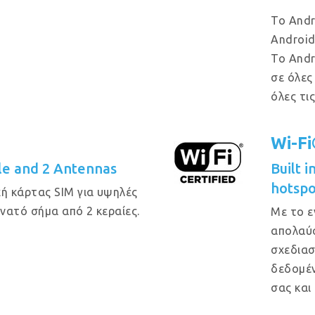
Το Andr
Android
Το Andr
σε όλες
όλες τι
Wi-F
e and 2 Antennas
Built 
hotspo
ή κάρτας SIM για υψηλές
υνατό σήμα από 2 κεραίες.
Με το ε
απολαύσ
σχεδιασ
δεδομέν
σας και