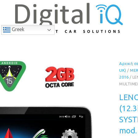
Greek
Αρχική σ
6% Έκπτωση
UK)
/
ME
2016
/ LE
MULTIMED
LENO
(12.
SYST
mod.