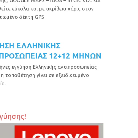
ης, GOOGLE MAPS – IGO8 – SYGIC κτλ. και
είτε εύκολα και με ακρίβεια χάρις στον
τωμένο δέκτη GPS.
ΗΣΗ ΕΛΛΗΝΙΚΗΣ
ΠΡΟΣΩΠΕΙΑΣ 12+12 ΜΗΝΩΝ
ήνες εγγύηση Ελληνικής αντιπροσωπείας
η τοποθέτηση γίνει σε εξειδικευμένο
ίο.
γγύησης!