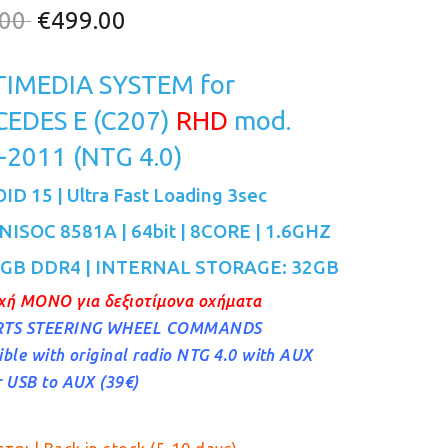
Original
Η
.00
€
499.00
price
τρέχουσα
IMEDIA SYSTEM for
was:
τιμή
€529.00.
είναι:
EDES E (C207)
RHD
mod.
€499.00.
-2011 (NTG 4.0)
D 15 | Ultra Fast Loading 3sec
NISOC 8581A | 64bit | 8CORE | 1.6GHZ
2GB DDR4 | INTERNAL STORAGE: 32GB
χή ΜΟΝΟ για δεξιοτίμονα οχήματα
TS STEERING WHEEL COMMANDS
ble with original radio NTG 4.0 with AUX
 USB to AUX (39€)