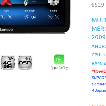
€
529
MULT
MERC
2009
ANDROI
CPU: U
RAM: 
*Προσο
SUPPOR
Compati
Adaptor