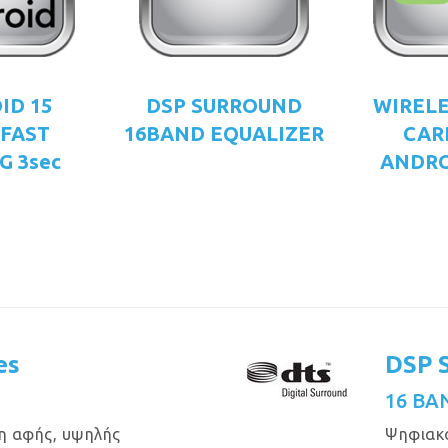
ID 15
DSP SURROUND
WIRELE
 FAST
16BAND EQUALIZER
CAR
G 3sec
ANDRO
es
DSP 
16 BA
η αφής, υψηλής
Ψηφιακό