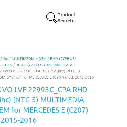
Product
Search...
ελίδα
/
MULTIMEDIA
/
OEM
/
RHD (CYPRUS-
RCEDES
/
RHD E (C207) COUPE mod. 2010-
NOVO LVF 22993C_CPA RHD (12.3inc) (NTG 5)
IA SYSTEM for MERCEDES E (C207) mod. 2015-2016
VO LVF 22993C_CPA RHD
3inc) (NTG 5) MULTIMEDIA
EM for MERCEDES E (C207)
 2015-2016