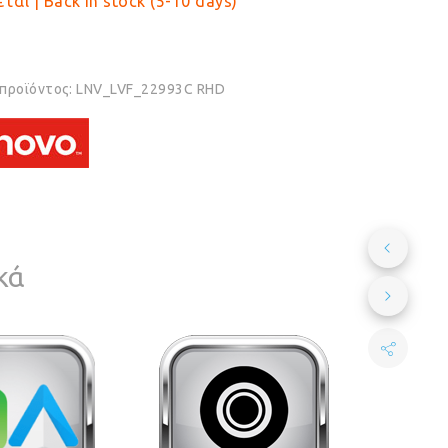
ται | Back in stock (5-10 days)
 προϊόντος:
LNV_LVF_22993C RHD
κά