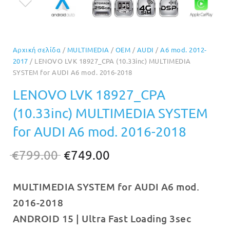
Αρχική σελίδα
/
MULTIMEDIA
/
OEM
/
AUDI
/
A6 mod. 2012-
2017
/ LENOVO LVK 18927_CPA (10.33inc) MULTIMEDIA
SYSTEM for AUDI A6 mod. 2016-2018
LENOVO LVK 18927_CPA
(10.33inc) MULTIMEDIA SYSTEM
for AUDI A6 mod. 2016-2018
Original
Η
€
799.00
€
749.00
price
τρέχουσα
MULTIMEDIA SYSTEM for AUDI A6 mod.
was:
τιμή
2016-2018
€799.00.
είναι:
ANDROID 15 | Ultra Fast Loading 3sec
€749.00.