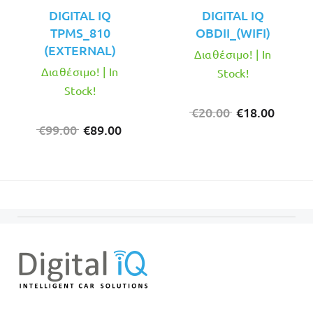
DIGITAL IQ
DIGITAL IQ
TPMS_810
OBDII_(WIFI)
(EXTERNAL)
Διαθέσιμο! | In
Διαθέσιμο! | In
Stock!
Stock!
Original
Η
€
20.00
€
18.00
Original
Η
price
τρέχο
€
99.00
€
89.00
price
τρέχουσα
was:
τιμή
was:
τιμή
€20.00.
είναι:
€99.00.
είναι:
€18.00
€89.00.