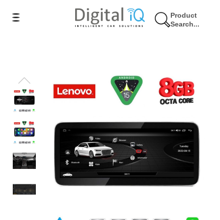
Product
Search...
6% Έκπτωση