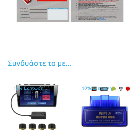
Συνδυάστε το με...
10% Έκπτωση
10% Έκπτωση