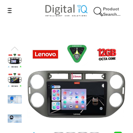
Product
Search...
7% Έκπτωση