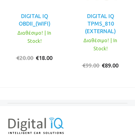
DIGITAL IQ
DIGITAL IQ
OBDII_(WIFI)
TPMS_810
(EXTERNAL)
Διαθέσιμο! | In
Διαθέσιμο! | In
Stock!
Stock!
Original
Η
€
20.00
€
18.00
price
τρέχουσα
Original
Η
€
99.00
€
89.00
was:
τιμή
price
τρέχο
€20.00.
είναι:
was:
τιμή
€18.00.
€99.00.
είναι:
€89.00