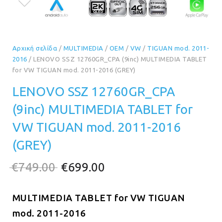
Αρχική σελίδα
/
MULTIMEDIA
/
OEM
/
VW
/
TIGUAN mod. 2011-
2016
/ LENOVO SSZ 12760GR_CPA (9inc) MULTIMEDIA TABLET
for VW TIGUAN mod. 2011-2016 (GREY)
LENOVO SSZ 12760GR_CPA
(9inc) MULTIMEDIA TABLET for
VW TIGUAN mod. 2011-2016
(GREY)
Original
Η
€
749.00
€
699.00
price
τρέχουσα
MULTIMEDIA TABLET for VW TIGUAN
was:
τιμή
mod. 2011-2016
€749.00.
είναι: