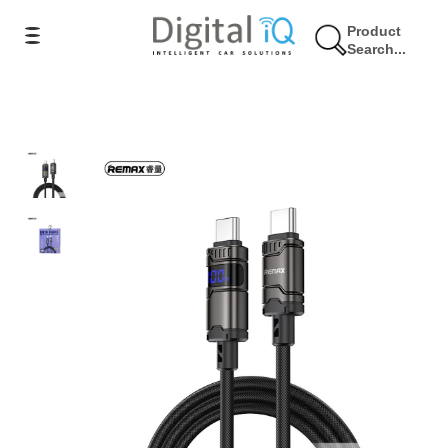
Product
Search...
16% Έκπτωση