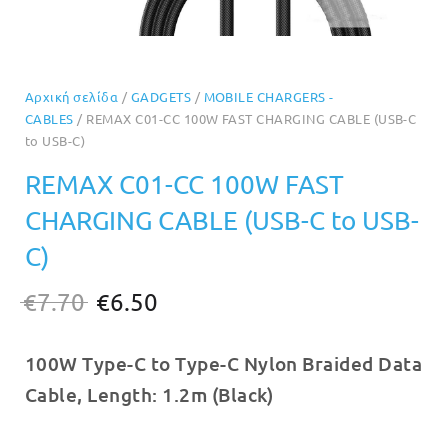
Αρχική σελίδα
/
GADGETS
/
MOBILE CHARGERS -
CABLES
/ REMAX C01-CC 100W FAST CHARGING CABLE (USB-C
to USB-C)
REMAX C01-CC 100W FAST
CHARGING CABLE (USB-C to USB-
C)
Original
Η
€
7.70
€
6.50
price
τρέχουσα
100W Type-C to Type-C Nylon Braided Data
was:
τιμή
Cable, Length: 1.2m (Black)
€7.70.
είναι:
€6.50.