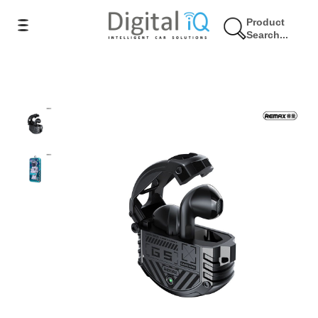
Product
Search...
8% Έκπτωση