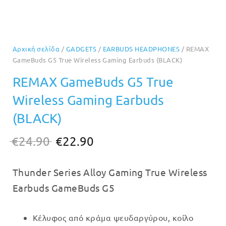
Αρχική σελίδα
/
GADGETS
/
EARBUDS HEADPHONES
/ REMAX
GameBuds G5 True Wireless Gaming Earbuds (BLACK)
REMAX GameBuds G5 True
Wireless Gaming Earbuds
(BLACK)
Original
Η
€
24.90
€
22.90
price
τρέχουσα
Thunder Series Alloy Gaming True Wireless
was:
τιμή
Earbuds GameBuds G5
€24.90.
είναι:
€22.90.
Κέλυφος από κράμα ψευδαργύρου, κοίλο