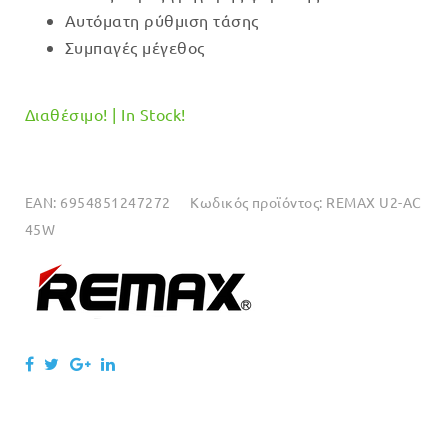
Αυτόματη ρύθμιση τάσης
Συμπαγές μέγεθος
Διαθέσιμο! | In Stock!
EAN:
6954851247272
Κωδικός προϊόντος:
REMAX U2-AC
45W