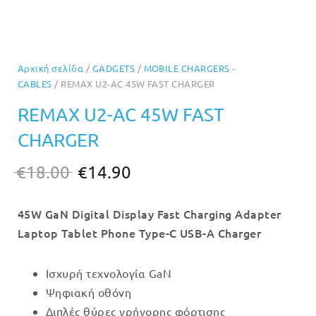
Αρχική σελίδα
/
GADGETS
/
MOBILE CHARGERS -
CABLES
/ REMAX U2-AC 45W FAST CHARGER
REMAX U2-AC 45W FAST
CHARGER
Original
Η
€
18.00
€
14.90
price
τρέχουσα
45W GaN Digital Display Fast Charging Adapter
was:
τιμή
Laptop Tablet Phone Type-C USB-A Charger
€18.00.
είναι:
€14.90.
Ισχυρή τεχνολογία GaN
Ψηφιακή οθόνη
Διπλές θύρες γρήγορης φόρτισης