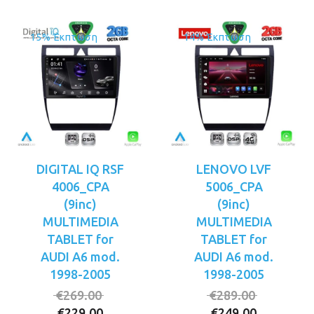
15% Έκπτωση
14% Έκπτωση
DIGITAL IQ RSF
LENOVO LVF
4006_CPA
5006_CPA
(9inc)
(9inc)
MULTIMEDIA
MULTIMEDIA
TABLET for
TABLET for
AUDI A6 mod.
AUDI A6 mod.
1998-2005
1998-2005
Original
Original
€
269.00
€
289.00
Η
price
Η
price
€
229.00
€
249.00