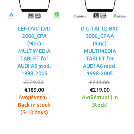
LENOVO LVD
DIGITAL IQ BXC
2006_CPA
3006_CPAA
(9inc)
(9inc)
MULTIMEDIA
MULTIMEDIA
TABLET for
TABLET for
AUDI A6 mod.
AUDI A6 mod.
1998-2005
1998-2005
Original
Original
€
229.00
€
249.00
Η
price
Η
price
€
189.00
€
219.00
τρέχουσα
was:
τρέχουσ
was:
Αναμένεται |
Διαθέσιμο! | In
τιμή
€229.00.
τιμή
€249.00.
Back in stock
Stock!
είναι:
είναι:
(5-10 days)
€189.00.
€219.00.