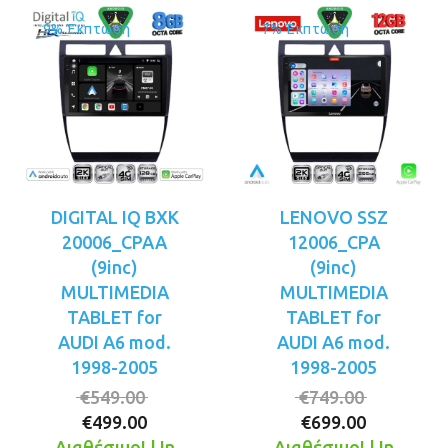
9% Έκπτωση
7% Έκπτωση
DIGITAL IQ BXK
LENOVO SSZ
20006_CPAA
12006_CPA
(9inc)
(9inc)
MULTIMEDIA
MULTIMEDIA
TABLET for
TABLET for
AUDI A6 mod.
AUDI A6 mod.
1998-2005
1998-2005
Original
Original
€
549.00
€
749.00
Η
price
Η
price
€
499.00
€
699.00
τρέχουσα
was:
τρέχουσ
was:
Διαθέσιμο! | In
Διαθέσιμο! | In