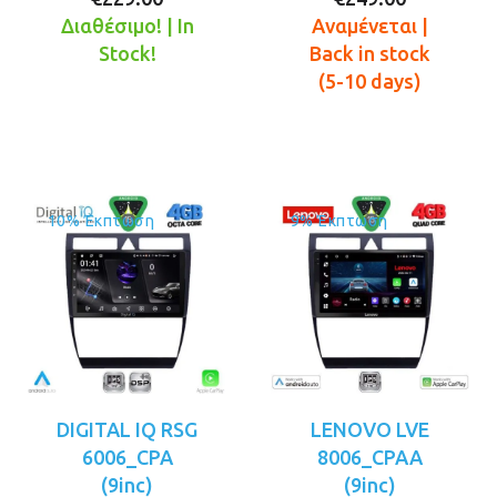
τρέχουσα
was:
τρέχουσ
was:
Διαθέσιμο! | In
Αναμένεται |
τιμή
€269.00.
τιμή
€289.00.
Stock!
Back in stock
είναι:
είναι:
(5-10 days)
€229.00.
€249.00.
10% Έκπτωση
9% Έκπτωση
DIGITAL IQ RSG
LENOVO LVE
6006_CPA
8006_CPAA
(9inc)
(9inc)