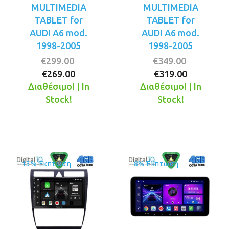
MULTIMEDIA
MULTIMEDIA
TABLET for
TABLET for
AUDI A6 mod.
AUDI A6 mod.
1998-2005
1998-2005
Original
Original
€
299.00
€
349.00
Η
price
Η
price
€
269.00
€
319.00
τρέχουσα
was:
τρέχουσ
was:
Διαθέσιμο! | In
Διαθέσιμο! | In
τιμή
€299.00.
τιμή
€349.00.
Stock!
Stock!
είναι:
είναι:
€269.00.
€319.00.
13% Έκπτωση
8% Έκπτωση