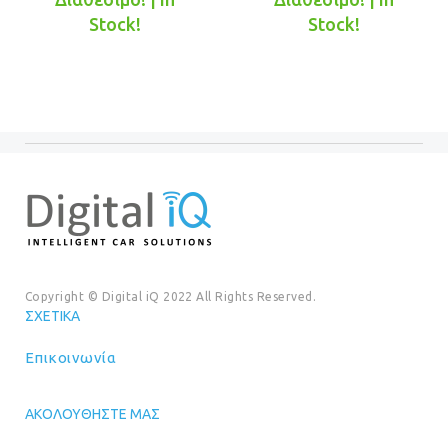
τιμή
€549.00.
τιμή
€749.00.
Stock!
Stock!
είναι:
είναι:
€499.00.
€699.00.
Copyright © Digital iQ 2022 All Rights Reserved.
ΣΧΕΤΙΚΆ
Επικοινωνία
ΑΚΟΛΟΥΘΉΣΤΕ ΜΑΣ