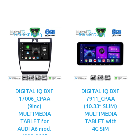
είναι:
€359.00.
€349.00.
12% Έκπτωση
9% Έκπτωση
DIGITAL IQ BXF
DIGITAL IQ BXF
17006_CPAA
7911_CPAA
(9inc)
(10.33″ SLIM)
MULTIMEDIA
MULTIMEDIA
TABLET for
TABLET with
AUDI A6 mod.
4G SIM