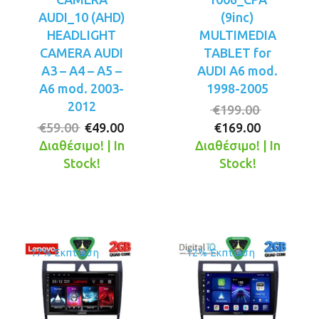
AUDI_10 (AHD)
(9inc)
HEADLIGHT
MULTIMEDIA
CAMERA AUDI
TABLET for
A3 – A4 – A5 –
AUDI A6 mod.
A6 mod. 2003-
1998-2005
2012
Original
€
199.00
Original
Η
Η
price
€
59.00
€
49.00
€
169.00
price
τρέχουσα
τρέχουσ
was:
Διαθέσιμο! | In
Διαθέσιμο! | In
was:
τιμή
τιμή
€199.00.
Stock!
Stock!
€59.00.
είναι:
είναι:
€49.00.
€169.00.
17% Έκπτωση
12% Έκπτωση