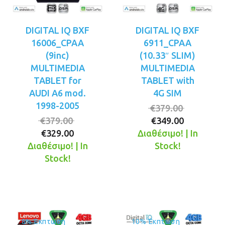
DIGITAL IQ BXF
DIGITAL IQ BXF
16006_CPAA
6911_CPAA
(9inc)
(10.33″ SLIM)
MULTIMEDIA
MULTIMEDIA
TABLET for
TABLET with
AUDI A6 mod.
4G SIM
1998-2005
Original
€
379.00
Original
Η
price
€
379.00
€
349.00
Η
price
τρέχουσ
was:
€
329.00
Διαθέσιμο! | In
τρέχουσα
was:
τιμή
€379.00.
Διαθέσιμο! | In
Stock!
τιμή
€379.00.
είναι:
Stock!
είναι:
€349.00.
€329.00.
8% Έκπτωση
10% Έκπτωση