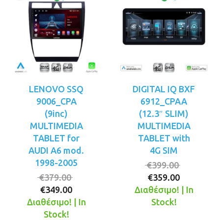
LENOVO SSQ
DIGITAL IQ BXF
9006_CPA
6912_CPAA
(9inc)
(12.3″ SLIM)
MULTIMEDIA
MULTIMEDIA
TABLET for
TABLET with
AUDI A6 mod.
4G SIM
1998-2005
Original
€
399.00
Original
Η
price
€
379.00
€
359.00
Η
price
τρέχουσ
was:
€
349.00
Διαθέσιμο! | In
τρέχουσα
was:
τιμή
€399.00.
Διαθέσιμο! | In
Stock!
τιμή
€379.00.
είναι:
Stock!