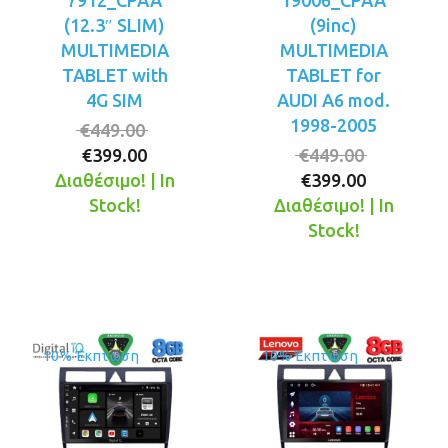
7912_CPAA
19006_CPAA
(12.3″ SLIM)
(9inc)
MULTIMEDIA
MULTIMEDIA
TABLET with
TABLET for
4G SIM
AUDI A6 mod.
1998-2005
Original
€
449.00
Η
price
Original
€
399.00
€
449.00
τρέχουσα
was:
Η
price
Διαθέσιμο! | In
€
399.00
τιμή
€449.00.
τρέχουσ
was:
Stock!
Διαθέσιμο! | In
είναι:
τιμή
€449.00.
Stock!
€399.00.
είναι:
€399.00.
10% Έκπτωση
10% Έκπτωση