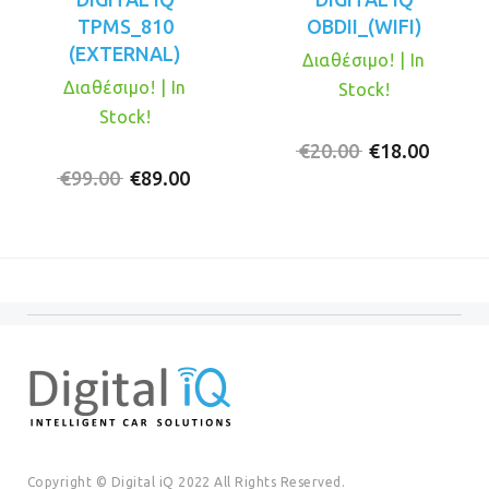
TPMS_810
OBDII_(WIFI)
(EXTERNAL)
Διαθέσιμο! | In
Διαθέσιμο! | In
Stock!
Stock!
Original
Η
€
20.00
€
18.00
Original
Η
price
τρέχο
€
99.00
€
89.00
price
τρέχουσα
was:
τιμή
was:
τιμή
€20.00.
είναι:
€99.00.
είναι:
€18.00
€89.00.
Copyright © Digital iQ 2022 All Rights Reserved.