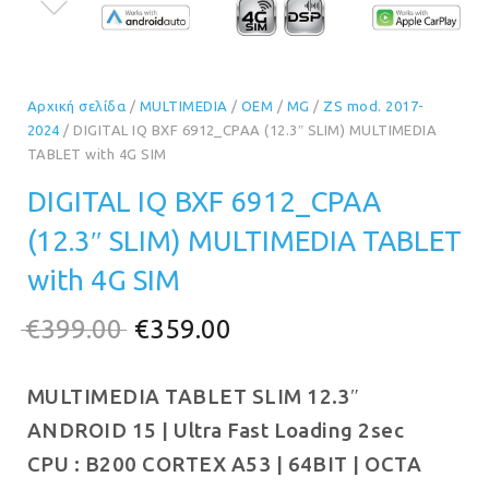
Αρχική σελίδα
/
MULTIMEDIA
/
OEM
/
MG
/
ZS mod. 2017-
2024
/ DIGITAL IQ BXF 6912_CPAA (12.3″ SLIM) MULTIMEDIA
TABLET with 4G SIM
DIGITAL IQ BXF 6912_CPAA
(12.3″ SLIM) MULTIMEDIA TABLET
with 4G SIM
Original
Η
€
399.00
€
359.00
price
τρέχουσα
MULTIMEDIA TABLET SLIM 12.3″
was:
τιμή
ANDROID 15 | Ultra Fast Loading 2sec
€399.00.
είναι:
CPU :
B200 CORTEX A53 | 64BIT | OCTA
€359.00.