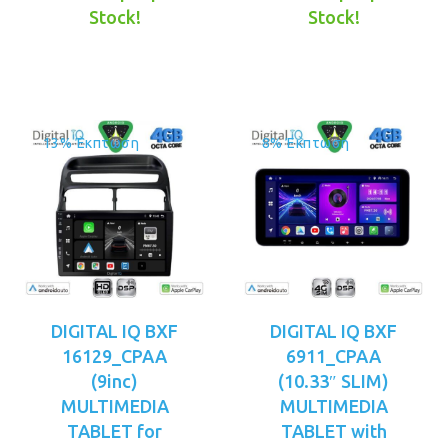
τιμή
€329.00.
τιμή
€349.00.
Stock!
Stock!
είναι:
είναι:
€299.00.
€319.00.
13% Έκπτωση
8% Έκπτωση
DIGITAL IQ BXF
DIGITAL IQ BXF
16129_CPAA
6911_CPAA
(9inc)
(10.33″ SLIM)
MULTIMEDIA
MULTIMEDIA
TABLET for
TABLET with