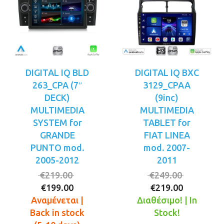
DIGITAL IQ BLD
DIGITAL IQ BXC
263_CPA (7″
3129_CPAA
DECK)
(9inc)
MULTIMEDIA
MULTIMEDIA
SYSTEM for
TABLET for
GRANDE
FIAT LINEA
PUNTO mod.
mod. 2007-
2005-2012
2011
Original
Original
€
219.00
€
249.00
Η
price
Η
price
€
199.00
€
219.00
τρέχουσα
was:
τρέχουσ
was:
Αναμένεται |
Διαθέσιμο! | In
τιμή
€219.00.
τιμή
€249.00.
Back in stock
Stock!