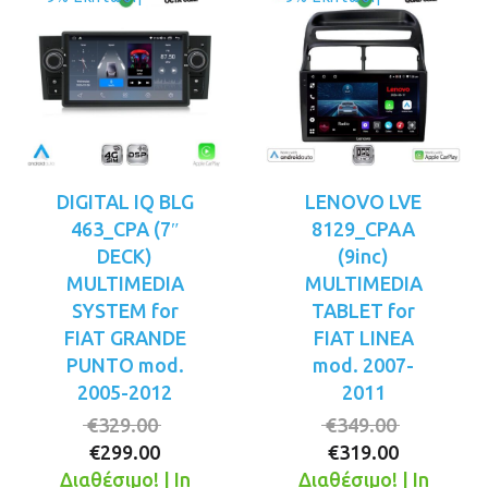
DIGITAL IQ BLG
LENOVO LVE
463_CPA (7″
8129_CPAA
DECK)
(9inc)
MULTIMEDIA
MULTIMEDIA
SYSTEM for
TABLET for
FIAT GRANDE
FIAT LINEA
PUNTO mod.
mod. 2007-
2005-2012
2011
Original
Original
€
329.00
€
349.00
Η
price
Η
price
€
299.00
€
319.00
τρέχουσα
was:
τρέχουσ
was:
Διαθέσιμο! | In
Διαθέσιμο! | In