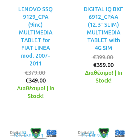
LENOVO SSQ
DIGITAL IQ BXF
9129_CPA
6912_CPAA
(9inc)
(12.3″ SLIM)
MULTIMEDIA
MULTIMEDIA
TABLET for
TABLET with
FIAT LINEA
4G SIM
mod. 2007-
Original
€
399.00
2011
Η
price
€
359.00
Original
τρέχουσ
was:
€
379.00
Διαθέσιμο! | In
Η
price
τιμή
€399.00.
€
349.00
Stock!
τρέχουσα
was:
είναι:
Διαθέσιμο! | In
τιμή
€379.00.
€359.00.
Stock!
είναι:
€349.00.
12% Έκπτωση
9% Έκπτωση