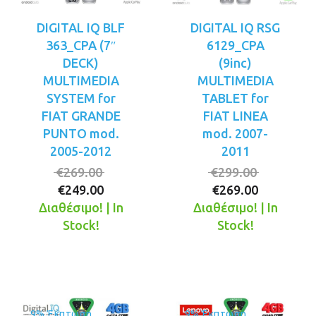
DIGITAL IQ BLF
DIGITAL IQ RSG
363_CPA (7″
6129_CPA
DECK)
(9inc)
MULTIMEDIA
MULTIMEDIA
SYSTEM for
TABLET for
FIAT GRANDE
FIAT LINEA
PUNTO mod.
mod. 2007-
2005-2012
2011
Original
Original
€
269.00
€
299.00
Η
price
Η
price
€
249.00
€
269.00
τρέχουσα
was:
τρέχουσ
was:
Διαθέσιμο! | In
Διαθέσιμο! | In
τιμή
€269.00.
τιμή
€299.00.
Stock!
Stock!
είναι:
είναι:
€249.00.
€269.00.
9% Έκπτωση
9% Έκπτωση