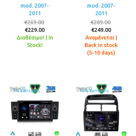
mod. 2007-
mod. 2007-
2011
2011
Original
Original
€
269.00
€
289.00
Η
price
Η
price
€
229.00
€
249.00
τρέχουσα
was:
τρέχουσ
was:
Διαθέσιμο! | In
Αναμένεται |
τιμή
€269.00.
τιμή
€289.00.
Stock!
Back in stock
είναι:
είναι:
(5-10 days)
€229.00.
€249.00.
7% Έκπτωση
10% Έκπτωση