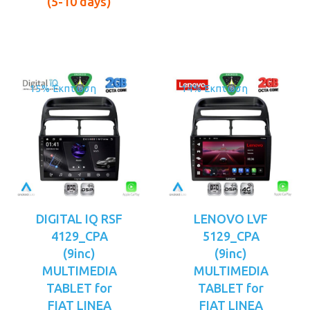
είναι:
είναι:
(5-10 days)
€199.00.
€219.00.
15% Έκπτωση
14% Έκπτωση
DIGITAL IQ RSF
LENOVO LVF
4129_CPA
5129_CPA
(9inc)
(9inc)
MULTIMEDIA
MULTIMEDIA
TABLET for
TABLET for
FIAT LINEA
FIAT LINEA