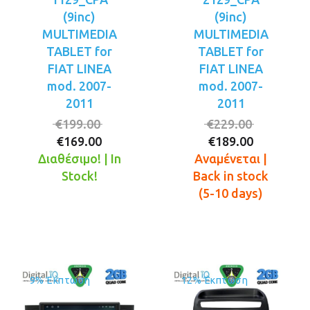
(9inc)
(9inc)
MULTIMEDIA
MULTIMEDIA
TABLET for
TABLET for
FIAT LINEA
FIAT LINEA
mod. 2007-
mod. 2007-
2011
2011
Original
Original
€
199.00
€
229.00
Η
price
Η
price
€
169.00
€
189.00
τρέχουσα
was:
τρέχουσ
was:
Διαθέσιμο! | In
Αναμένεται |
τιμή
€199.00.
τιμή
€229.00.
Stock!
Back in stock
είναι:
είναι:
(5-10 days)
€169.00.
€189.00.
9% Έκπτωση
12% Έκπτωση