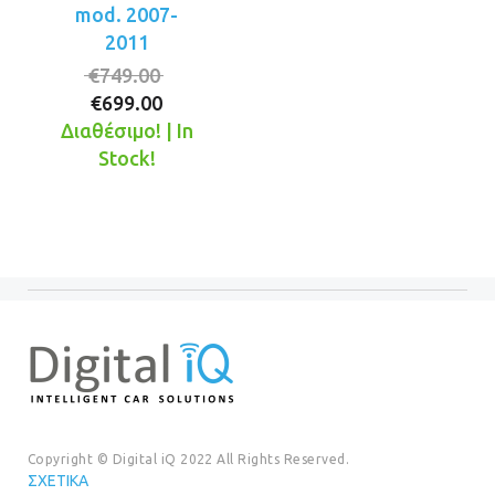
mod. 2007-
2011
Original
€
749.00
Η
price
€
699.00
τρέχουσα
was:
Διαθέσιμο! | In
τιμή
€749.00.
Stock!
είναι:
€699.00.
Copyright © Digital iQ 2022 All Rights Reserved.
ΣΧΕΤΙΚΆ