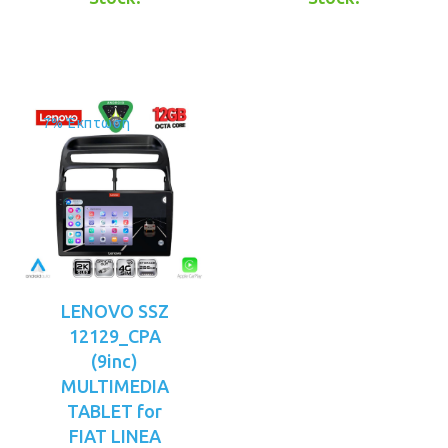
είναι:
είναι:
€449.00.
€499.00.
7% Έκπτωση
LENOVO SSZ
12129_CPA
(9inc)
MULTIMEDIA
TABLET for
FIAT LINEA