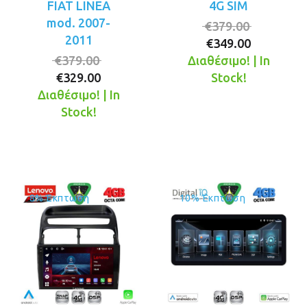
FIAT LINEA
4G SIM
mod. 2007-
Original
€
379.00
2011
Η
price
€
349.00
Original
τρέχουσ
was:
€
379.00
Διαθέσιμο! | In
Η
price
τιμή
€379.00.
€
329.00
Stock!
τρέχουσα
was:
είναι:
Διαθέσιμο! | In
τιμή
€379.00.
€349.00.
Stock!
είναι:
€329.00.
8% Έκπτωση
10% Έκπτωση