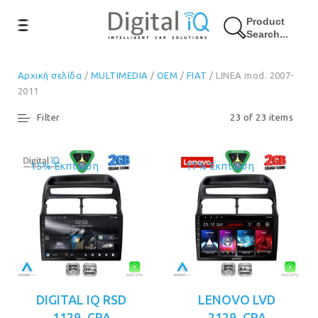
Product
Search...
Αρχική σελίδα
/
MULTIMEDIA
/
OEM
/
FIAT
/ LINEA mod. 2007-
2011
Filter
23 of 23 items
15% Έκπτωση
17% Έκπτωση
DIGITAL IQ RSD
LENOVO LVD
1129_CPA
2129_CPA