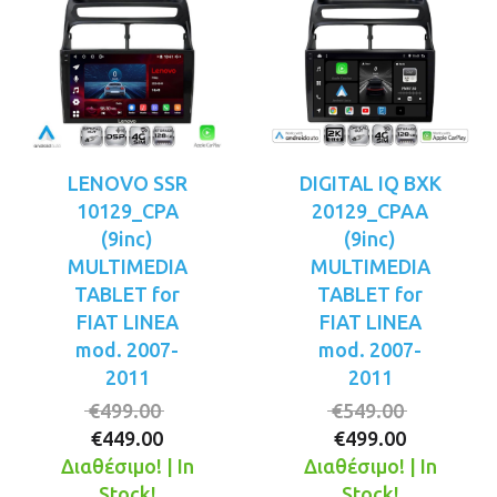
LENOVO SSR
DIGITAL IQ BXK
10129_CPA
20129_CPAA
(9inc)
(9inc)
MULTIMEDIA
MULTIMEDIA
TABLET for
TABLET for
FIAT LINEA
FIAT LINEA
mod. 2007-
mod. 2007-
2011
2011
Original
Original
€
499.00
€
549.00
Η
price
Η
price
€
449.00
€
499.00
τρέχουσα
was:
τρέχουσ
was:
Διαθέσιμο! | In
Διαθέσιμο! | In
τιμή
€499.00.
τιμή
€549.00.
Stock!
Stock!