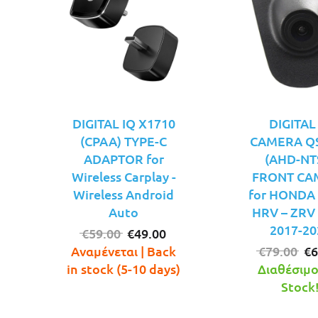
DIGITAL IQ X1710
DIGITAL
(CPAA) TYPE-C
CAMERA Q
ADAPTOR for
(AHD-NT
Wireless Carplay -
FRONT CA
Wireless Android
for HONDA 
Auto
HRV – ZRV
2017-20
Original
Η
€
59.00
€
49.00
price
τρέχουσα
Or
Αναμένεται | Back
€
79.00
€
6
was:
τιμή
pr
in stock (5-10 days)
Διαθέσιμο!
€59.00.
είναι:
wa
Stock
€49.00.
€7