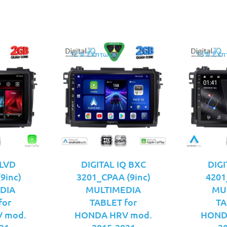
€69.00.
12% Έκπτωση
15% Έκπ
LVD
DIGITAL IQ BXC
DIGI
9inc)
3201_CPAA (9inc)
4201
DIA
MULTIMEDIA
MU
for
TABLET for
TA
 mod.
HONDA HRV mod.
HOND