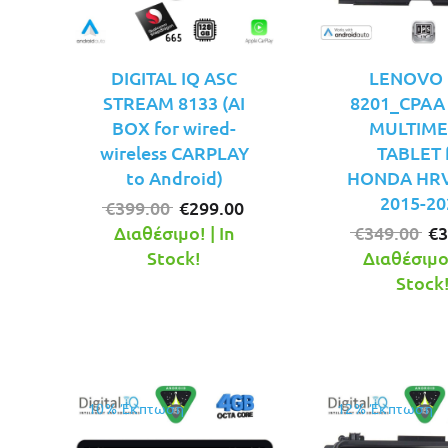
DIGITAL IQ ASC
LENOVO 
STREAM 8133 (AI
8201_CPAA 
BOX for wired-
MULTIME
wireless CARPLAY
TABLET 
to Android)
HONDA HRV
2015-20
Original
Η
€
399.00
€
299.00
price
τρέχουσα
Or
Διαθέσιμο! | In
€
349.00
€
3
was:
τιμή
pr
Stock!
Διαθέσιμο!
€399.00.
είναι:
wa
Stock
€299.00.
€3
10% Έκπτωση
12% Έκπτωση