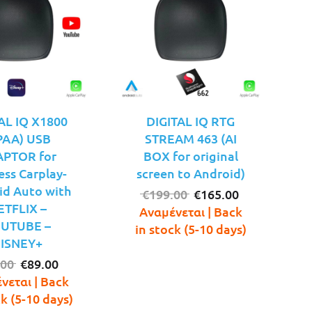
AL IQ X1800
DIGITAL IQ RTG
PAA) USB
STREAM 463 (AI
PTOR for
BOX for original
ess Carplay-
screen to Android)
id Auto with
Original
Η
€
199.00
€
165.00
ETFLIX –
price
τρέχουσα
Αναμένεται | Back
UTUBE –
was:
τιμή
in stock (5-10 days)
ISNEY+
€199.00.
είναι:
Original
Η
€165.00.
.00
€
89.00
price
τρέχουσα
νεται | Back
was:
τιμή
ck (5-10 days)