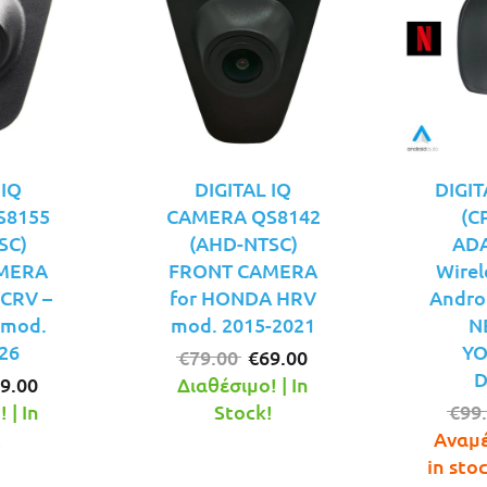
 IQ
DIGITAL IQ
DIGIT
S8155
CAMERA QS8142
(C
SC)
(AHD-NTSC)
ADA
MERA
FRONT CAMERA
Wirel
CRV –
for HONDA HRV
Andro
 mod.
mod. 2015-2021
N
26
YO
Original
Η
€
79.00
€
69.00
D
iginal
Η
price
τρέχουσα
9.00
Διαθέσιμο! | In
ice
τρέχουσα
was:
τιμή
 | In
Stock!
€
99
s:
τιμή
€79.00.
είναι:
!
Αναμέ
9.00.
είναι:
€69.00.
in sto