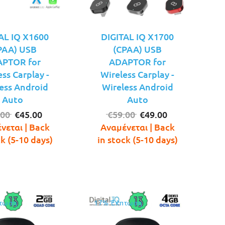
AL IQ X1600
DIGITAL IQ X1700
PAA) USB
(CPAA) USB
PTOR for
ADAPTOR for
ess Carplay -
Wireless Carplay -
ess Android
Wireless Android
Auto
Auto
Original
Η
Original
Η
.00
€
45.00
€
59.00
€
49.00
price
τρέχουσα
price
τρέχουσα
νεται | Back
Αναμένεται | Back
was:
τιμή
was:
τιμή
ck (5-10 days)
in stock (5-10 days)
€49.00.
είναι:
€59.00.
είναι:
€45.00.
€49.00.
τωση
17% Έκπτωση