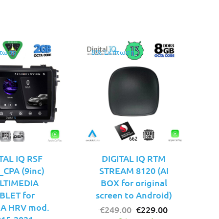
€99.00.
είναι:
€89.00.
τωση
8% Έκπτωση
TAL IQ RSF
DIGITAL IQ RTM
_CPA (9inc)
STREAM 8120 (AI
LTIMEDIA
BOX for original
BLET for
screen to Android)
A HRV mod.
Original
Η
€
249.00
€
229.00