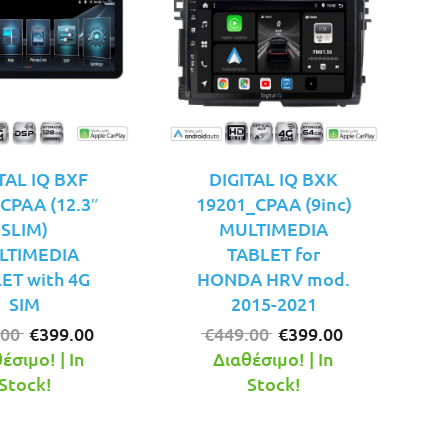
TAL IQ BXF
DIGITAL IQ BXK
CPAA (12.3″
19201_CPAA (9inc)
SLIM)
MULTIMEDIA
LTIMEDIA
TABLET for
ET with 4G
HONDA HRV mod.
SIM
2015-2021
Original
Η
Original
Η
.00
€
399.00
€
449.00
€
399.00
price
τρέχουσα
price
τρέχουσα
έσιμο! | In
Διαθέσιμο! | In
was:
τιμή
was:
τιμή
Stock!
Stock!
€449.00.
είναι:
€449.00.
είναι:
€399.00.
€399.00.