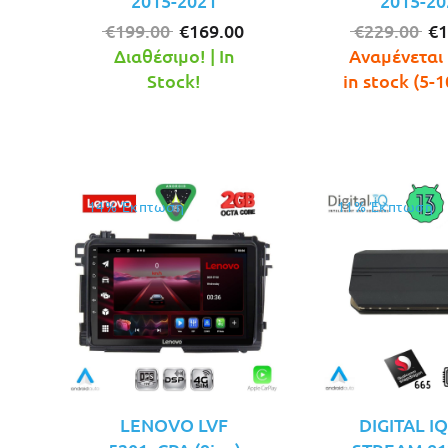
2015-2021
2015-20
Original
Η
Or
€
199.00
€
169.00
€
229.00
€
1
price
τρέχουσα
pr
Διαθέσιμο! | In
Αναμένεται 
was:
τιμή
wa
Stock!
in stock (5-1
€199.00.
είναι:
€2
€169.00.
14% Έκπτωση
11% Έκπτωση
LENOVO LVF
DIGITAL I