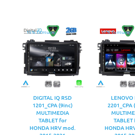
15% Έκπτωση
17% Έκπτωση
DIGITAL IQ RSD
LENOVO 
1201_CPA (9inc)
2201_CPA (
MULTIMEDIA
MULTIME
TABLET for
TABLET 
HONDA HRV mod.
HONDA HRV