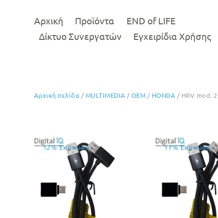
Αρχική
Προϊόντα
END of LIFE
Δίκτυο Συνεργατών
Εγχειρίδια Χρήσης
Αρχική σελίδα
/
MULTIMEDIA
/
OEM
/
HONDA
/ HRV mod. 2
12% Έκπτωση
11% Έκπτωση