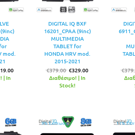
LVE
DIGITAL IQ BXF
DIGI
(9inc)
16201_CPAA (9inc)
6911_
DIA
MULTIMEDIA
for
TABLET for
MU
 mod.
HONDA HRV mod.
TABL
21
2015-2021
iginal
Η
Original
Η
19.00
€
379.00
€
329.00
€
379
ice
τρέχουσα
price
τρέχουσα
 | In
Διαθέσιμο! | In
Διαθ
s:
τιμή
was:
τιμή
!
Stock!
49.00.
είναι:
€379.00.
είναι:
€319.00.
€329.00.
9% Έκπτωση
11% Έκπ