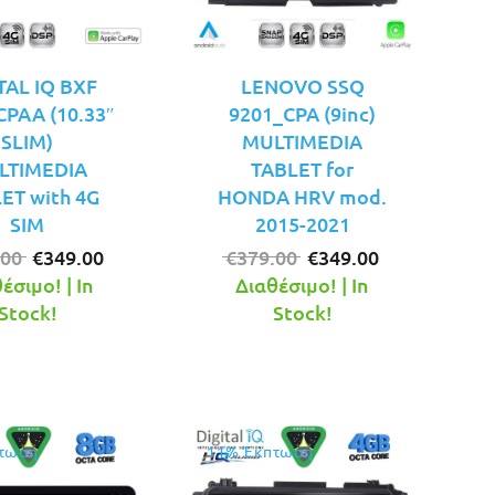
TAL IQ BXF
LENOVO SSQ
CPAA (10.33″
9201_CPA (9inc)
SLIM)
MULTIMEDIA
LTIMEDIA
TABLET for
ET with 4G
HONDA HRV mod.
SIM
2015-2021
Original
Η
Original
Η
.00
€
349.00
€
379.00
€
349.00
price
τρέχουσα
price
τρέχουσα
έσιμο! | In
Διαθέσιμο! | In
was:
τιμή
was:
τιμή
Stock!
Stock!
€379.00.
είναι:
€379.00.
είναι:
€349.00.
€349.00.
τωση
11% Έκπτωση