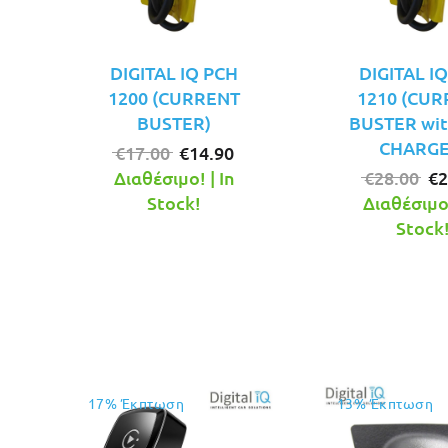
DIGITAL IQ PCH
DIGITAL I
1200 (CURRENT
1210 (CU
BUSTER)
BUSTER wit
CHARGE
Original
Η
€
17.00
€
14.90
price
τρέχουσα
Or
Διαθέσιμο! | In
€
28.00
€
2
was:
τιμή
pr
Stock!
Διαθέσιμο!
€17.00.
είναι:
wa
Stock
€14.90.
€2
17% Έκπτωση
13% Έκπτωση