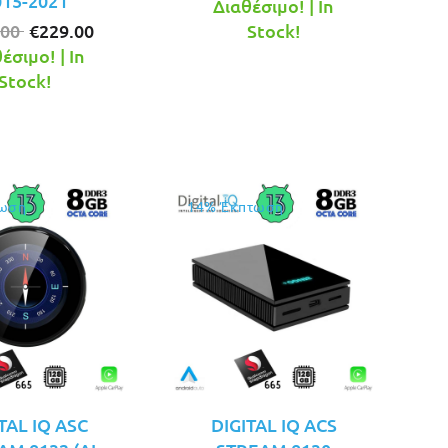
015-2021
price
τρέχουσα
Διαθέσιμο! | In
Original
Η
was:
τιμή
.00
€
229.00
Stock!
price
τρέχουσα
€249.00.
είναι:
έσιμο! | In
was:
τιμή
€229.00.
Stock!
€269.00.
είναι:
€229.00.
ωση
14% Έκπτωση
TAL IQ ASC
DIGITAL IQ ACS