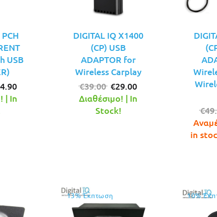
Q PCH
DIGITAL IQ X1400
DIGIT
RRENT
(CP) USB
(C
h USB
ADAPTOR for
ADA
R)
Wireless Carplay
Wirel
Wirel
iginal
Η
Original
Η
4.90
€
39.00
€
29.00
ice
τρέχουσα
price
τρέχουσα
 | In
Διαθέσιμο! | In
s:
τιμή
was:
τιμή
!
Stock!
€
49
8.00.
είναι:
€39.00.
είναι:
Αναμέ
€24.90.
€29.00.
in sto
13% Έκπτωση
10% Έκπ