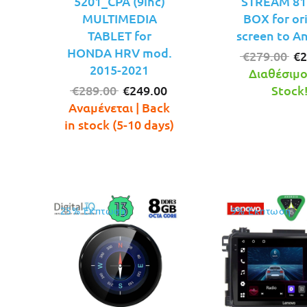
5201_CPA (9inc)
STREAM 812
MULTIMEDIA
BOX for or
TABLET for
screen to A
HONDA HRV mod.
Or
€
279.00
€
2
2015-2021
pr
Διαθέσιμο!
Original
Η
wa
€
289.00
€
249.00
Stock
price
τρέχουσα
€2
Αναμένεται | Back
was:
τιμή
in stock (5-10 days)
€289.00.
είναι:
€249.00.
25% Έκπτωση
9% Έκπτωση