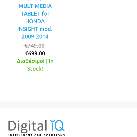
MULTIMEDIA
TABLET for
HONDA
INSIGHT mod.
2009-2014
Original
€
749.00
Η
price
€
699.00
τρέχουσα
was:
Διαθέσιμο! | In
τιμή
€749.00.
Stock!
είναι:
€699.00.