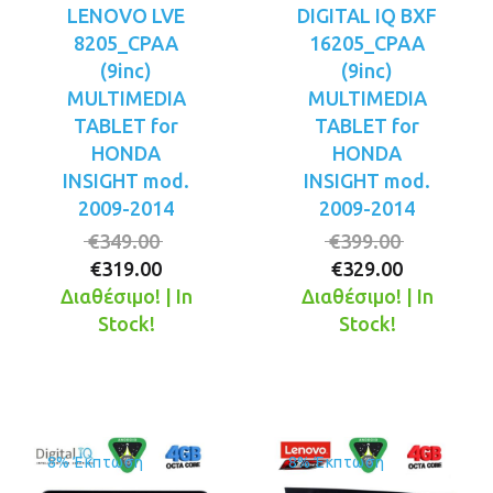
LENOVO LVE
DIGITAL IQ BXF
8205_CPAA
16205_CPAA
(9inc)
(9inc)
MULTIMEDIA
MULTIMEDIA
TABLET for
TABLET for
HONDA
HONDA
INSIGHT mod.
INSIGHT mod.
2009-2014
2009-2014
Original
Original
€
349.00
€
399.00
Η
price
Η
price
€
319.00
€
329.00
τρέχουσα
was:
τρέχουσ
was:
Διαθέσιμο! | In
Διαθέσιμο! | In
τιμή
€349.00.
τιμή
€399.00.
Stock!
Stock!
είναι:
είναι:
€319.00.
€329.00.
8% Έκπτωση
8% Έκπτωση