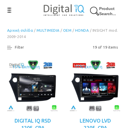
Product
Search...
Αρχική σελίδα
/
MULTIMEDIA
/
OEM
/
HONDA
/ INSIGHT mod.
2009-2014
Filter
19 of 19 items
15% Έκπτωση
17% Έκπτωση
DIGITAL IQ RSD
LENOVO LVD
1205_CPA
2205_CPA