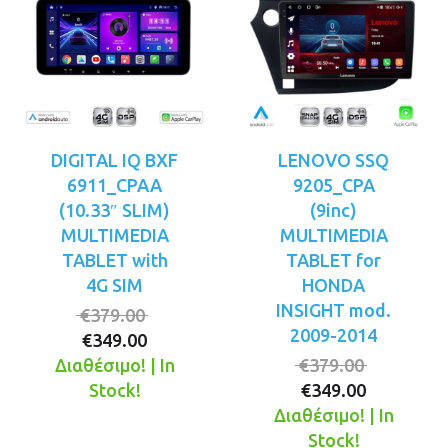
DIGITAL IQ BXF
LENOVO SSQ
6911_CPAA
9205_CPA
(10.33″ SLIM)
(9inc)
MULTIMEDIA
MULTIMEDIA
TABLET with
TABLET for
4G SIM
HONDA
INSIGHT mod.
Original
€
379.00
2009-2014
Η
price
€
349.00
τρέχουσα
was:
Original
Διαθέσιμο! | In
€
379.00
τιμή
€379.00.
Η
price
Stock!
€
349.00
είναι:
τρέχουσ
was:
Διαθέσιμο! | In
€349.00.
τιμή
€379.00.
Stock!