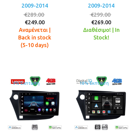
2009-2014
2009-2014
Original
Original
€
289.00
€
299.00
Η
price
Η
price
€
249.00
€
269.00
τρέχουσα
was:
τρέχουσ
was:
Αναμένεται |
Διαθέσιμο! | In
τιμή
€289.00.
τιμή
€299.00.
Back in stock
Stock!
είναι:
είναι:
(5-10 days)
€249.00.
€269.00.
9% Έκπτωση
18% Έκπτωση