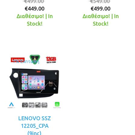
Original
Original
€
499.00
€
549.00
Η
price
Η
price
€
449.00
€
499.00
τρέχουσα
was:
τρέχουσ
was:
Διαθέσιμο! | In
Διαθέσιμο! | In
τιμή
€499.00.
τιμή
€549.00.
Stock!
Stock!
είναι:
είναι:
€449.00.
€499.00.
7% Έκπτωση
LENOVO SSZ
12205_CPA
(9inc)