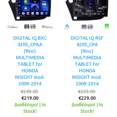
DIGITAL IQ BXC
DIGITAL IQ RSF
3205_CPAA
4205_CPA
(9inc)
(9inc)
MULTIMEDIA
MULTIMEDIA
TABLET for
TABLET for
HONDA
HONDA
INSIGHT mod.
INSIGHT mod.
2009-2014
2009-2014
Original
Original
€
249.00
€
269.00
Η
price
Η
price
€
219.00
€
229.00
τρέχουσα
was:
τρέχουσ
was:
Διαθέσιμο! | In
Διαθέσιμο! | In
τιμή
€249.00.
τιμή
€269.00.
Stock!
Stock!