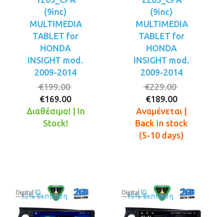
(9inc)
(9inc)
MULTIMEDIA
MULTIMEDIA
TABLET for
TABLET for
HONDA
HONDA
INSIGHT mod.
INSIGHT mod.
2009-2014
2009-2014
Original
Original
€
199.00
€
229.00
Η
price
Η
price
€
169.00
€
189.00
τρέχουσα
was:
τρέχουσ
was:
Διαθέσιμο! | In
Αναμένεται |
τιμή
€199.00.
τιμή
€229.00.
Stock!
Back in stock
είναι:
είναι:
(5-10 days)
€169.00.
€189.00.
12% Έκπτωση
15% Έκπτωση