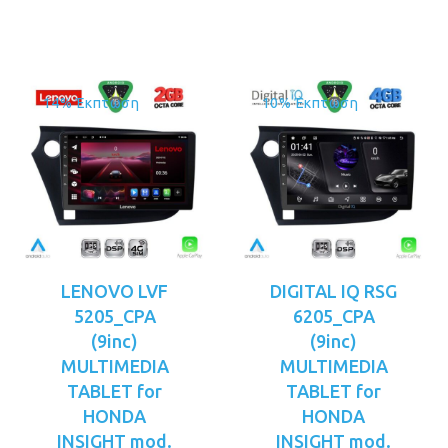
είναι:
είναι:
€219.00.
€229.00.
14% Έκπτωση
10% Έκπτωση
LENOVO LVF
DIGITAL IQ RSG
5205_CPA
6205_CPA
(9inc)
(9inc)
MULTIMEDIA
MULTIMEDIA
TABLET for
TABLET for
HONDA
HONDA
INSIGHT mod.
INSIGHT mod.