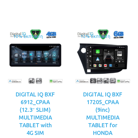
είναι:
€349.00.
10% Έκπτωση
12% Έκπτωση
DIGITAL IQ BXF
DIGITAL IQ BXF
6912_CPAA
17205_CPAA
(12.3″ SLIM)
(9inc)
MULTIMEDIA
MULTIMEDIA
TABLET with
TABLET for
4G SIM
HONDA