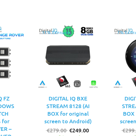
€99.00.
είναι:
€89.00.
11% Έκπτωση
7% Έκπτ
Q FΖ
DIGITAL IQ BXE
DIGI
NDOWS
STREAM 8128 (AI
STRE
TCH
BOX for original
BOX f
 for
screen to Android)
screen
ER –
Original
Η
€
279.00
€
249.00
€
299