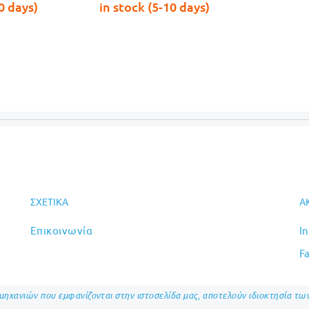
s:
τιμή
τιμή
€1,479.00.
0 days)
in stock (5-10 days)
99.00.
είναι:
είναι:
€979.00.
€1,449.00.
ΣΧΕΤΙΚΆ
Α
Επικοινωνία
I
F
ομηχανιών που εμφανίζονται στην ιστοσελίδα μας, αποτελούν ιδιοκτησία τ