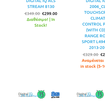
DIGITAL IQ ACS
DIGITAL I
STREAM 8130
2006_CL
TOUCHSC
Original
Η
€
349.00
€
299.00
CLIMA
price
τρέχουσα
Διαθέσιμο! | In
CONTROL 
was:
τιμή
Stock!
(WITH CD)
€349.00.
είναι:
RANGE R
€299.00.
SPORT L494
2013-20
Or
€
329.00
€
2
pr
Αναμένεται 
wa
in stock (5-1
€3
2% Έκπτωση
2% Έκπτωση