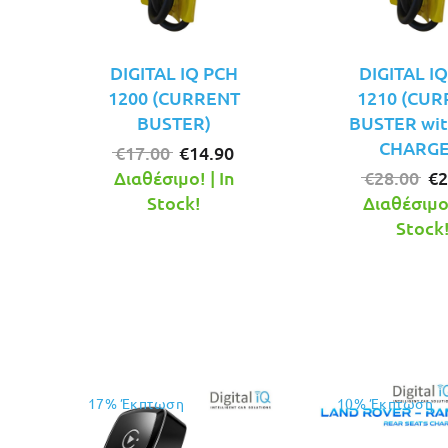
DIGITAL IQ PCH
DIGITAL I
1200 (CURRENT
1210 (CU
BUSTER)
BUSTER wit
CHARGE
Original
Η
€
17.00
€
14.90
price
τρέχουσα
Or
Διαθέσιμο! | In
€
28.00
€
2
was:
τιμή
pr
Stock!
Διαθέσιμο!
€17.00.
είναι:
wa
Stock
€14.90.
€2
17% Έκπτωση
10% Έκπτωση