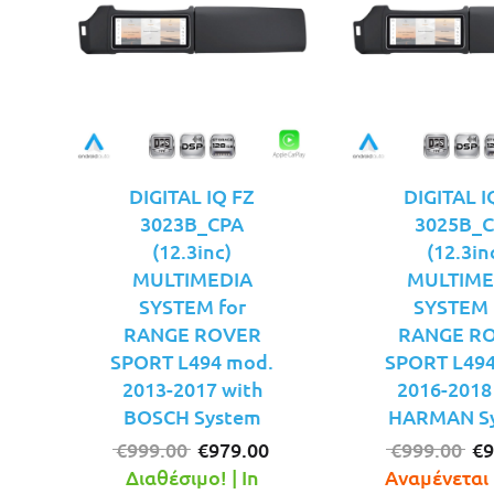
DIGITAL IQ FZ
DIGITAL I
3023B_CPA
3025B_
(12.3inc)
(12.3in
MULTIMEDIA
MULTIME
SYSTEM for
SYSTEM 
RANGE ROVER
RANGE R
SPORT L494 mod.
SPORT L494
2013-2017 with
2016-2018
BOSCH System
HARMAN S
Original
Η
Or
€
999.00
€
979.00
€
999.00
€
9
price
τρέχουσα
pr
Διαθέσιμο! | In
Αναμένεται 