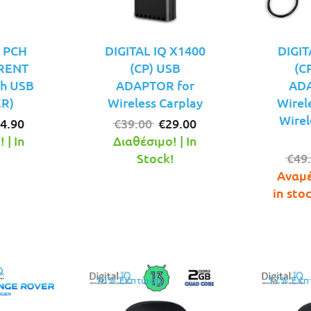
Q PCH
DIGITAL IQ X1400
DIGIT
RRENT
(CP) USB
(C
h USB
ADAPTOR for
ADA
R)
Wireless Carplay
Wirel
Wirel
iginal
Η
Original
Η
4.90
€
39.00
€
29.00
ice
τρέχουσα
price
τρέχουσα
 | In
Διαθέσιμο! | In
s:
τιμή
was:
τιμή
!
Stock!
€
49
8.00.
είναι:
€39.00.
είναι:
Αναμέ
€24.90.
€29.00.
in sto
10% Έκπτωση
17% Έκπ