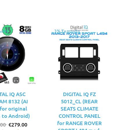
€199.00.
είναι:
€189.00.
ωση
3% Έκπτωση
TAL IQ ASC
DIGITAL IQ FZ
AM 8132 (AI
5012_CL (REAR
or original
SEATS CLIMATE
 to Android)
CONTROL PANEL
for RANGE ROVER
Original
Η
.00
€
279.00