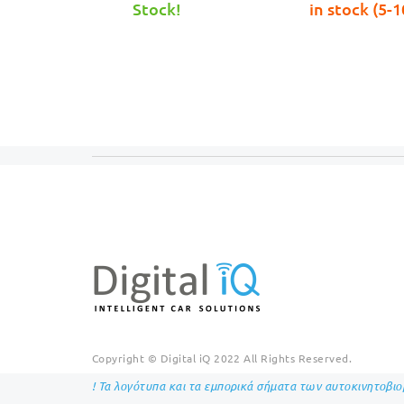
was:
τιμή
wa
Stock!
in stock (5-1
€999.00.
είναι:
€9
€979.00.
Copyright © Digital iQ 2022 All Rights Reserved.
! Τα λογότυπα και τα εμπορικά σήματα των αυτοκινητοβι