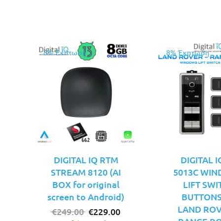
8% Έκπτωση
8% Έκπτωση
DIGITAL IQ RTM
DIGITAL I
STREAM 8120 (AI
5013C WI
BOX for original
LIFT SWI
screen to Android)
BUTTONS
LAND ROV
Original
Η
€
249.00
€
229.00