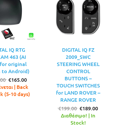
TAL IQ RTG
DIGITAL IQ FZ
AM 463 (AI
2009_SWC
or original
STEERING WHEEL
 to Android)
CONTROL
BUTTONS –
Original
Η
.00
€
165.00
TOUCH SWITCHES
price
τρέχουσα
νεται | Back
for LAND ROVER –
was:
τιμή
ck (5-10 days)
RANGE ROVER
€199.00.
είναι:
€165.00.
Original
Η
€
199.00
€
189.00
price
τρέχουσα
Διαθέσιμο! | In
was:
τιμή
Stock!