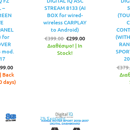
Q FZ
DIGITAL IQ ASC
DIG
 –
STREAM 8133 (AI
5
REEN
BOX for wired-
(TO
TE
wireless CARPLAY
C
PANEL
to Android)
CONT
 for
(WITH
Original
Η
€
399.00
€
299.00
OVER
RAN
price
τρέχουσα
Διαθέσιμο! | In
 mod.
SPOR
was:
τιμή
Stock!
17
20
€399.00.
είναι:
iginal
Η
€299.00.
99.00
€
379
ice
τρέχουσα
| Back
Διαθ
s:
τιμή
0 days)
29.00.
είναι:
€299.00.
2% Έκπτωση