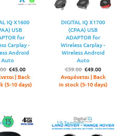
AL IQ X1600
DIGITAL IQ X1700
PAA) USB
(CPAA) USB
PTOR for
ADAPTOR for
ess Carplay -
Wireless Carplay -
ess Android
Wireless Android
Auto
Auto
Original
Η
Original
Η
.00
€
45.00
€
59.00
€
49.00
price
τρέχουσα
price
τρέχουσα
νεται | Back
Αναμένεται | Back
was:
τιμή
was:
τιμή
ck (5-10 days)
in stock (5-10 days)
€49.00.
είναι:
€59.00.
είναι:
€45.00.
€49.00.
τωση
5% Έκπτωση