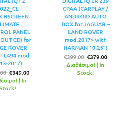
ITAL IQ FZ
DIGITAL IQ LR 239
022_CL
CPAA (CARPLAY /
UCHSCREEN
ANDROID AUTO
LIMATE
BOX for JAGUAR –
ROL PANEL
LAND ROVER
OUT CD) for
mod.2017> with
GE ROVER
HARMAN 10.25″)
T L494 mod.
Original
Η
€
399.00
€
379.00
13-2017)
price
τρέχουσα
Διαθέσιμο! | In
Original
Η
was:
τιμή
.00
€
349.00
Stock!
price
τρέχουσα
€399.00.
είναι:
έσιμο! | In
was:
τιμή
€379.00.
Stock!
€379.00.
είναι:
€349.00.