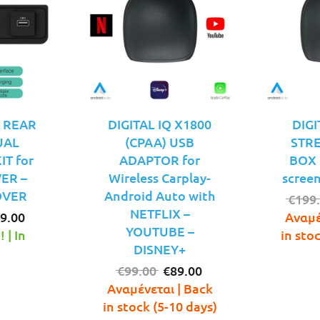
7 REAR
DIGITAL IQ X1800
DIGI
UAL
(CPAA) USB
STRE
T for
ADAPTOR for
BOX f
ER –
Wireless Carplay-
screen
OVER
Android Auto with
€
199
NETFLIX –
iginal
Η
9.00
Αναμέ
YOUTUBE –
ice
τρέχουσα
 | In
in sto
DISNEY+
s:
τιμή
!
9.00.
είναι:
Original
Η
€
99.00
€
89.00
€89.00.
price
τρέχουσα
Αναμένεται | Back
was:
τιμή
in stock (5-10 days)