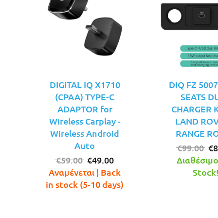
DIGITAL IQ X1710
DIQ FΖ 500
(CPAA) TYPE-C
SEATS D
ADAPTOR for
CHARGER KI
Wireless Carplay -
LAND ROV
Wireless Android
RANGE R
Auto
Or
€
99.00
€
8
Original
Η
pr
€
59.00
€
49.00
Διαθέσιμο!
price
τρέχουσα
wa
Αναμένεται | Back
Stock
was:
τιμή
€9
in stock (5-10 days)
€59.00.
είναι:
€49.00.