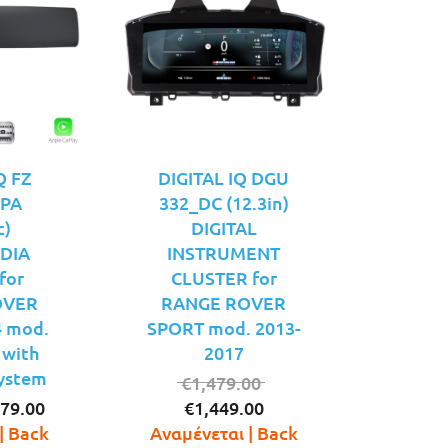
Q FZ
DIGITAL IQ DGU
CPA
332_DC (12.3in)
c)
DIGITAL
DIA
INSTRUMENT
for
CLUSTER for
OVER
RANGE ROVER
 mod.
SPORT mod. 2013-
 with
2017
ystem
Original
€
1,479.00
iginal
Η
Η
price
79.00
€
1,449.00
ice
τρέχουσα
τρέχουσα
was:
| Back
Αναμένεται | Back