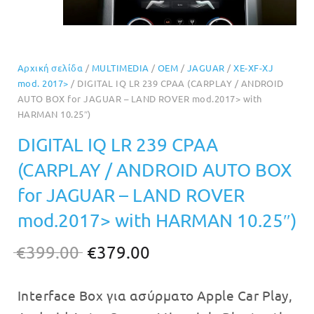
Αρχική σελίδα
/
MULTIMEDIA
/
OEM
/
JAGUAR
/
XE-XF-XJ
mod. 2017>
/ DIGITAL IQ LR 239 CPAA (CARPLAY / ANDROID
AUTO BOX for JAGUAR – LAND ROVER mod.2017> with
HARMAN 10.25″)
DIGITAL IQ LR 239 CPAA
(CARPLAY / ANDROID AUTO BOX
for JAGUAR – LAND ROVER
mod.2017> with HARMAN 10.25″)
Original
Η
€
399.00
€
379.00
price
τρέχουσα
Interface Box για ασύρματο Apple Car Play,
was:
τιμή