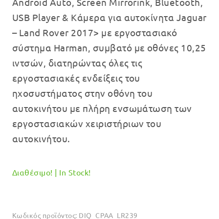
Android Auto, Screen Mirrorink, Bluetooth,
€399.00.
είναι:
USB Player & Κάμερα για αυτοκίνητα Jaguar
€379.00.
– Land Rover 2017> με εργοστασιακό
σύστημα Harman, συμβατό με οθόνες 10,25
ιντσών, διατηρώντας όλες τις
εργοστασιακές ενδείξεις του
ηχοσυστήματος στην οθόνη του
αυτοκινήτου με πλήρη ενσωμάτωση των
εργοστασιακών χειριστήριων του
αυτοκινήτου.
Διαθέσιμο! | In Stock!
Κωδικός προϊόντος:
DIQ_CPAA_LR239