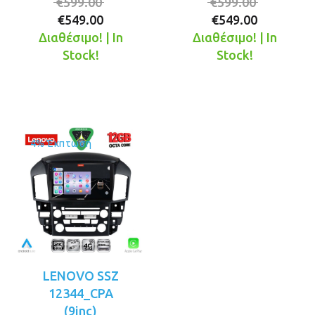
Original
Original
€
599.00
€
599.00
Η
price
Η
price
€
549.00
€
549.00
τρέχουσα
was:
τρέχουσ
was:
Διαθέσιμο! | In
Διαθέσιμο! | In
τιμή
€599.00.
τιμή
€599.00.
Stock!
Stock!
είναι:
είναι:
€549.00.
€549.00.
4% Έκπτωση
LENOVO SSZ
12344_CPA
(9inc)