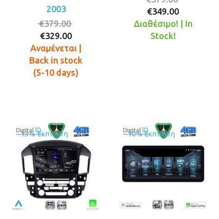
2003
Η
price
€
349.00
Original
τρέχουσ
was:
€
379.00
Διαθέσιμο! | In
Η
price
τιμή
€379.00.
€
329.00
Stock!
τρέχουσα
was:
είναι:
Αναμένεται |
τιμή
€379.00.
€349.00.
Back in stock
είναι:
(5-10 days)
€329.00.
13% Έκπτωση
10% Έκπτωση