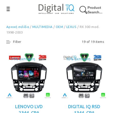
Product
Search...
Αρχική σελίδα
/
MULTIMEDIA
/
OEM
/
LEXUS
/ RX 300 mod.
1998-2003
Filter
19 of 19 items
14% Έκπτωση
10% Έκπτωση
LENOVO LVD
DIGITAL IQ RSD
2344_CPA
1344_CPA