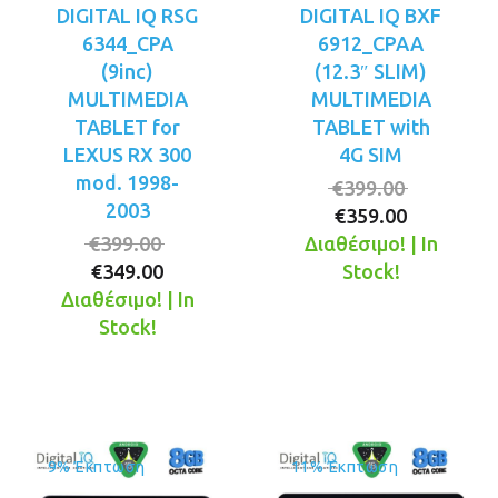
DIGITAL IQ RSG
DIGITAL IQ BXF
6344_CPA
6912_CPAA
(9inc)
(12.3″ SLIM)
MULTIMEDIA
MULTIMEDIA
TABLET for
TABLET with
LEXUS RX 300
4G SIM
mod. 1998-
Original
€
399.00
2003
Η
price
€
359.00
Original
τρέχουσ
was:
€
399.00
Διαθέσιμο! | In
Η
price
τιμή
€399.00.
€
349.00
Stock!
τρέχουσα
was:
είναι:
Διαθέσιμο! | In
τιμή
€399.00.
€359.00.
Stock!
είναι:
€349.00.
9% Έκπτωση
11% Έκπτωση