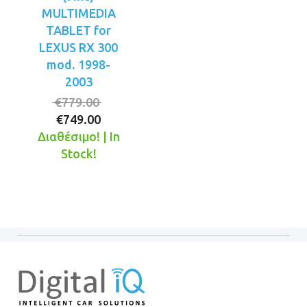
MULTIMEDIA
TABLET for
LEXUS RX 300
mod. 1998-
2003
Original
€
779.00
Η
price
€
749.00
τρέχουσα
was:
Διαθέσιμο! | In
τιμή
€779.00.
Stock!
είναι:
€749.00.