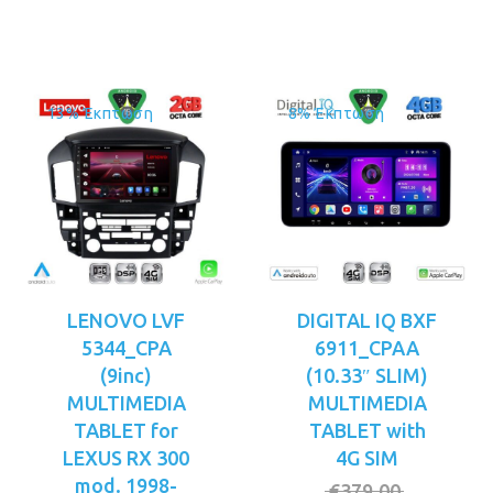
είναι:
είναι:
€279.00.
€299.00.
13% Έκπτωση
8% Έκπτωση
LENOVO LVF
DIGITAL IQ BXF
5344_CPA
6911_CPAA
(9inc)
(10.33″ SLIM)
MULTIMEDIA
MULTIMEDIA
TABLET for
TABLET with
LEXUS RX 300
4G SIM
mod. 1998-
Original
€
379.00