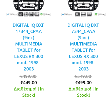
DIGITAL IQ BXF
DIGITAL IQ BXF
17344_CPAA
7344_CPAA
(9inc)
(9inc)
MULTIMEDIA
MULTIMEDIA
TABLET for
TABLET for
LEXUS RX 300
LEXUS RX 300
mod. 1998-
mod. 1998-
2003
2003
Original
Original
€
499.00
€
549.00
Η
price
Η
price
€
449.00
€
499.00
τρέχουσα
was:
τρέχουσ
was:
Διαθέσιμο! | In
Διαθέσιμο! | In
τιμή
€499.00.
τιμή
€549.00.
Stock!
Stock!
είναι:
είναι:
€449.00.
€499.00.