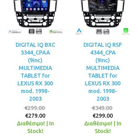
DIGITAL IQ BXC
DIGITAL IQ RSF
3344_CPAA
4344_CPA
(9inc)
(9inc)
MULTIMEDIA
MULTIMEDIA
TABLET for
TABLET for
LEXUS RX 300
LEXUS RX 300
mod. 1998-
mod. 1998-
2003
2003
Original
Original
€
299.00
€
349.00
Η
price
Η
price
€
279.00
€
299.00
τρέχουσα
was:
τρέχουσ
was:
Διαθέσιμο! | In
Διαθέσιμο! | In
τιμή
€299.00.
τιμή
€349.00.
Stock!
Stock!