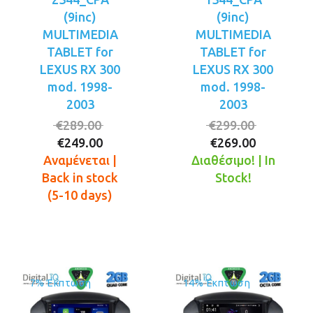
(9inc)
(9inc)
MULTIMEDIA
MULTIMEDIA
TABLET for
TABLET for
LEXUS RX 300
LEXUS RX 300
mod. 1998-
mod. 1998-
2003
2003
Original
Original
€
289.00
€
299.00
Η
price
Η
price
€
249.00
€
269.00
τρέχουσα
was:
τρέχουσ
was:
Αναμένεται |
Διαθέσιμο! | In
τιμή
€289.00.
τιμή
€299.00.
Back in stock
Stock!
είναι:
είναι:
(5-10 days)
€249.00.
€269.00.
7% Έκπτωση
14% Έκπτωση