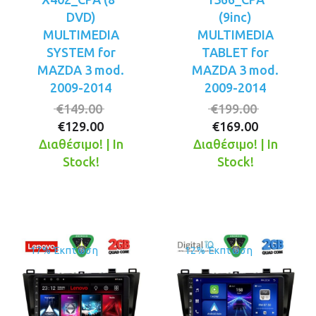
DVD)
(9inc)
MULTIMEDIA
MULTIMEDIA
SYSTEM for
TABLET for
MAZDA 3 mod.
MAZDA 3 mod.
2009-2014
2009-2014
Original
Original
€
149.00
€
199.00
Η
price
Η
price
€
129.00
€
169.00
τρέχουσα
was:
τρέχουσ
was:
Διαθέσιμο! | In
Διαθέσιμο! | In
τιμή
€149.00.
τιμή
€199.00.
Stock!
Stock!
είναι:
είναι:
€129.00.
€169.00.
17% Έκπτωση
12% Έκπτωση