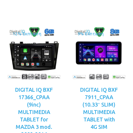
είναι:
€359.00.
€349.00.
12% Έκπτωση
9% Έκπτωση
DIGITAL IQ BXF
DIGITAL IQ BXF
17366_CPAA
7911_CPAA
(9inc)
(10.33″ SLIM)
MULTIMEDIA
MULTIMEDIA
TABLET for
TABLET with
MAZDA 3 mod.
4G SIM