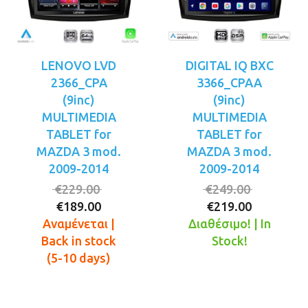
LENOVO LVD
DIGITAL IQ BXC
2366_CPA
3366_CPAA
(9inc)
(9inc)
MULTIMEDIA
MULTIMEDIA
TABLET for
TABLET for
MAZDA 3 mod.
MAZDA 3 mod.
2009-2014
2009-2014
Original
Original
€
229.00
€
249.00
Η
price
Η
price
€
189.00
€
219.00
τρέχουσα
was:
τρέχουσ
was:
Αναμένεται |
Διαθέσιμο! | In
τιμή
€229.00.
τιμή
€249.00.
Back in stock
Stock!
είναι:
είναι:
(5-10 days)
€189.00.
€219.00.