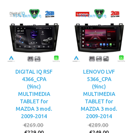
15% Έκπτωση
14% Έκπτωση
DIGITAL IQ RSF
LENOVO LVF
4366_CPA
5366_CPA
(9inc)
(9inc)
MULTIMEDIA
MULTIMEDIA
TABLET for
TABLET for
MAZDA 3 mod.
MAZDA 3 mod.
2009-2014
2009-2014
Original
Original
€
269.00
€
289.00
Η
price
Η
price
€
229.00
€
249.00