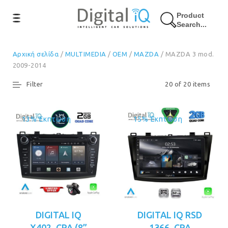
Product
Search...
Αρχική σελίδα
/
MULTIMEDIA
/
OEM
/
MAZDA
/ MAZDA 3 mod.
2009-2014
Filter
20 of 20 items
13% Έκπτωση
15% Έκπτωση
DIGITAL IQ
DIGITAL IQ RSD
X402_CPA (8”
1366_CPA