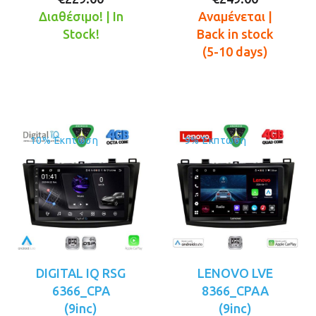
τρέχουσα
was:
τρέχουσ
was:
Διαθέσιμο! | In
Αναμένεται |
τιμή
€269.00.
τιμή
€289.00.
Stock!
Back in stock
είναι:
είναι:
(5-10 days)
€229.00.
€249.00.
10% Έκπτωση
9% Έκπτωση
DIGITAL IQ RSG
LENOVO LVE
6366_CPA
8366_CPAA
(9inc)
(9inc)