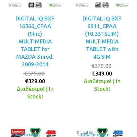
DIGITAL IQ BXF
DIGITAL IQ BXF
16366_CPAA
6911_CPAA
(9inc)
(10.33″ SLIM)
MULTIMEDIA
MULTIMEDIA
TABLET for
TABLET with
MAZDA 3 mod.
4G SIM
2009-2014
Original
€
379.00
Original
Η
price
€
379.00
€
349.00
Η
price
τρέχουσ
was:
€
329.00
Διαθέσιμο! | In
τρέχουσα
was:
τιμή
€379.00.
Διαθέσιμο! | In
Stock!
τιμή
€379.00.
είναι:
Stock!
είναι:
€349.00.
€329.00.
8% Έκπτωση
10% Έκπτωση