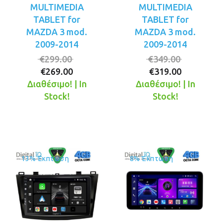
MULTIMEDIA
MULTIMEDIA
TABLET for
TABLET for
MAZDA 3 mod.
MAZDA 3 mod.
2009-2014
2009-2014
Original
Original
€
299.00
€
349.00
Η
price
Η
price
€
269.00
€
319.00
τρέχουσα
was:
τρέχουσ
was:
Διαθέσιμο! | In
Διαθέσιμο! | In
τιμή
€299.00.
τιμή
€349.00.
Stock!
Stock!
είναι:
είναι:
€269.00.
€319.00.
13% Έκπτωση
8% Έκπτωση