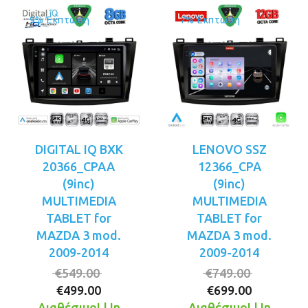
9% Έκπτωση
7% Έκπτωση
DIGITAL IQ BXK
LENOVO SSZ
20366_CPAA
12366_CPA
(9inc)
(9inc)
MULTIMEDIA
MULTIMEDIA
TABLET for
TABLET for
MAZDA 3 mod.
MAZDA 3 mod.
2009-2014
2009-2014
Original
Original
€
549.00
€
749.00
Η
price
Η
price
€
499.00
€
699.00
τρέχουσα
was:
τρέχουσ
was:
Διαθέσιμο! | In
Διαθέσιμο! | In