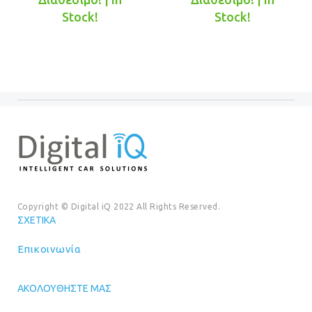
τιμή
€549.00.
τιμή
€749.00.
Stock!
Stock!
είναι:
είναι:
€499.00.
€699.00.
Copyright © Digital iQ 2022 All Rights Reserved.
ΣΧΕΤΙΚΆ
Επικοινωνία
ΑΚΟΛΟΥΘΉΣΤΕ ΜΑΣ