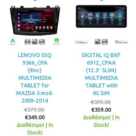
LENOVO SSQ
DIGITAL IQ BXF
9366_CPA
6912_CPAA
(9inc)
(12.3″ SLIM)
MULTIMEDIA
MULTIMEDIA
TABLET for
TABLET with
MAZDA 3 mod.
4G SIM
2009-2014
Original
€
399.00
Original
Η
price
€
379.00
€
359.00
Η
price
τρέχουσ
was:
€
349.00
Διαθέσιμο! | In
τρέχουσα
was:
τιμή
€399.00.
Διαθέσιμο! | In
Stock!
τιμή
€379.00.
είναι:
Stock!