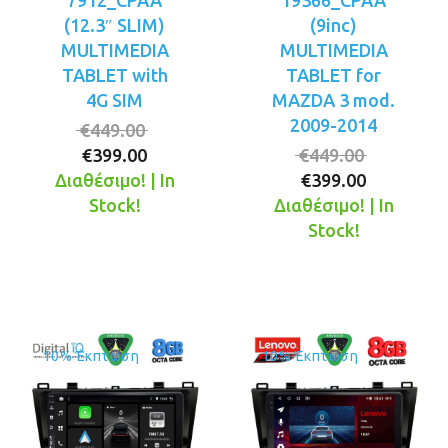
7912_CPAA
19366_CPAA
(12.3″ SLIM)
(9inc)
MULTIMEDIA
MULTIMEDIA
TABLET with
TABLET for
4G SIM
MAZDA 3 mod.
2009-2014
Original
€
449.00
Η
price
Original
€
399.00
€
449.00
τρέχουσα
was:
Η
price
Διαθέσιμο! | In
€
399.00
τιμή
€449.00.
τρέχουσ
was:
Stock!
Διαθέσιμο! | In
είναι:
τιμή
€449.00.
Stock!
€399.00.
είναι:
€399.00.
10% Έκπτωση
10% Έκπτωση