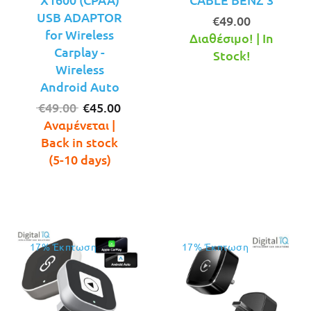
USB ADAPTOR
€
49.00
for Wireless
Διαθέσιμο! | In
Carplay -
Stock!
Wireless
Android Auto
Original
Η
€
49.00
€
45.00
price
τρέχουσα
Αναμένεται |
was:
τιμή
Back in stock
€49.00.
είναι:
(5-10 days)
€45.00.
17% Έκπτωση
17% Έκπτωση