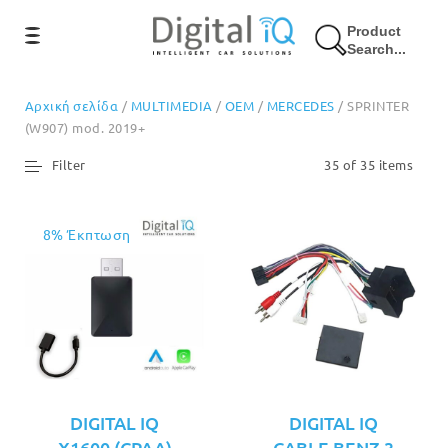
Product
Search...
Αρχική σελίδα
/
MULTIMEDIA
/
OEM
/
MERCEDES
/ SPRINTER
(W907) mod. 2019+
Filter
35 of 35 items
8% Έκπτωση
DIGITAL IQ
DIGITAL IQ
X1600 (CPAA)
CABLE BENZ 3