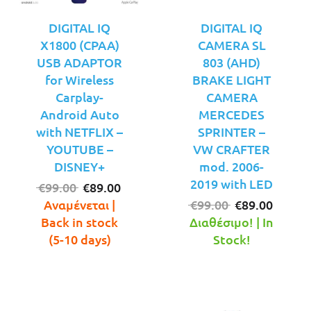
DIGITAL IQ
DIGITAL IQ
X1800 (CPAA)
CAMERA SL
USB ADAPTOR
803 (AHD)
for Wireless
BRAKE LIGHT
Carplay-
CAMERA
Android Auto
MERCEDES
with NETFLIX –
SPRINTER –
YOUTUBE –
VW CRAFTER
DISNEY+
mod. 2006-
2019 with LED
Original
Η
€
99.00
€
89.00
price
τρέχουσα
Original
Η
Αναμένεται |
€
99.00
€
89.00
was:
τιμή
price
τρέχο
Back in stock
Διαθέσιμο! | In
€99.00.
είναι:
was:
τιμή
(5-10 days)
Stock!
€89.00.
€99.00.
είναι:
€89.00