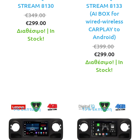
STREAM 8130
STREAM 8133
(AI BOX for
Original
€
349.00
wired-wireless
Η
price
€
299.00
CARPLAY to
τρέχουσα
was:
Διαθέσιμο! | In
Android)
τιμή
€349.00.
Stock!
είναι:
Original
€
399.00
€299.00.
Η
price
€
299.00
τρέχουσ
was:
Διαθέσιμο! | In
τιμή
€399.00.
Stock!
είναι:
€299.00.
9% Έκπτωση
13% Έκπτωση