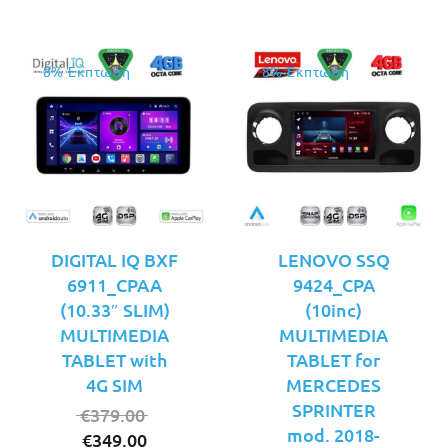
8% Έκπτωση
8% Έκπτωση
DIGITAL IQ BXF
LENOVO SSQ
6911_CPAA
9424_CPA
(10.33″ SLIM)
(10inc)
MULTIMEDIA
MULTIMEDIA
TABLET with
TABLET for
4G SIM
MERCEDES
SPRINTER
Original
€
379.00
mod. 2018-
Η
price
€
349.00