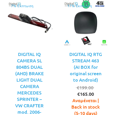
7% Έκπτωση
17% Έκπτωση
DIGITAL IQ
DIGITAL IQ RTG
CAMERA SL
STREAM 463
804BS DUAL
(AI BOX for
(AHD) BRAKE
original screen
LIGHT DUAL
to Android)
CAMERA
Original
€
199.00
MERCEDES
Η
price
€
165.00
SPRINTER –
τρέχουσ
was:
Αναμένεται |
VW CRAFTER
τιμή
€199.00.
Back in stock
mod. 2006-
είναι:
(5-10 days)