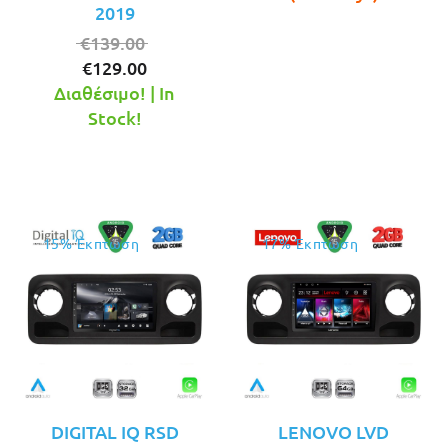
2019
€165.00.
Original
€
139.00
Η
price
€
129.00
τρέχουσα
was:
Διαθέσιμο! | In
τιμή
€139.00.
Stock!
είναι:
€129.00.
15% Έκπτωση
17% Έκπτωση
DIGITAL IQ RSD
LENOVO LVD