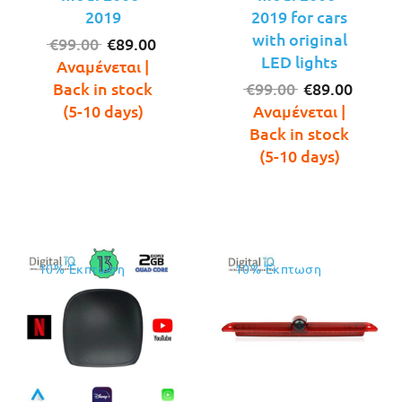
2019
2019 for cars
with original
Original
Η
€
99.00
€
89.00
LED lights
price
τρέχουσα
Αναμένεται |
was:
τιμή
Original
Η
Back in stock
€
99.00
€
89.00
€99.00.
είναι:
price
τρέχο
(5-10 days)
Αναμένεται |
€89.00.
was:
τιμή
Back in stock
€99.00.
είναι:
(5-10 days)
€89.00
10% Έκπτωση
10% Έκπτωση