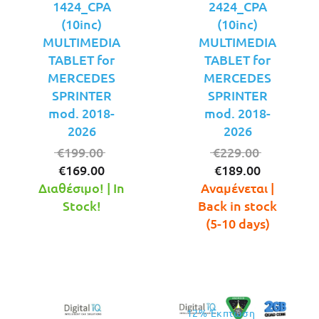
1424_CPA
2424_CPA
(10inc)
(10inc)
MULTIMEDIA
MULTIMEDIA
TABLET for
TABLET for
MERCEDES
MERCEDES
SPRINTER
SPRINTER
mod. 2018-
mod. 2018-
2026
2026
Original
Original
€
199.00
€
229.00
Η
price
Η
price
€
169.00
€
189.00
τρέχουσα
was:
τρέχουσ
was:
Διαθέσιμο! | In
Αναμένεται |
τιμή
€199.00.
τιμή
€229.00.
Stock!
Back in stock
είναι:
είναι:
(5-10 days)
€169.00.
€189.00.
12% Έκπτωση