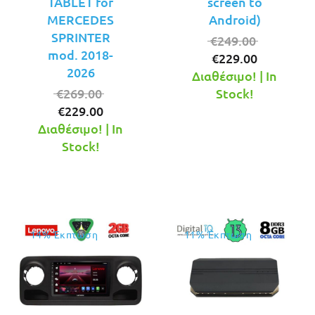
TABLET for
screen to
MERCEDES
Android)
SPRINTER
Original
€
249.00
mod. 2018-
Η
price
€
229.00
2026
τρέχουσ
was:
Διαθέσιμο! | In
Original
τιμή
€249.00.
€
269.00
Stock!
Η
price
είναι:
€
229.00
τρέχουσα
was:
€229.00.
Διαθέσιμο! | In
τιμή
€269.00.
Stock!
είναι:
€229.00.
14% Έκπτωση
11% Έκπτωση