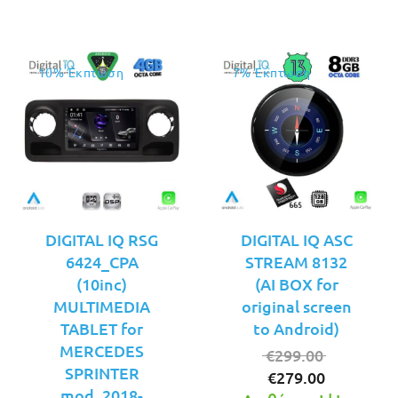
10% Έκπτωση
7% Έκπτωση
DIGITAL IQ RSG
DIGITAL IQ ASC
6424_CPA
STREAM 8132
(10inc)
(AI BOX for
MULTIMEDIA
original screen
TABLET for
to Android)
MERCEDES
Original
€
299.00
SPRINTER
Η
price
€
279.00
mod. 2018-