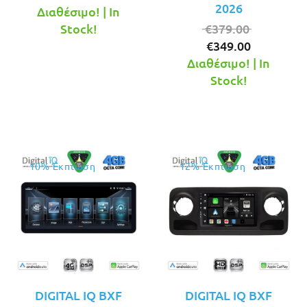
2026
τρέχουσα
was:
Διαθέσιμο! | In
τιμή
€379.00.
Original
Stock!
€
379.00
είναι:
Η
price
€
349.00
€349.00.
τρέχουσ
was:
Διαθέσιμο! | In
τιμή
€379.00.
Stock!
είναι:
€349.00.
10% Έκπτωση
12% Έκπτωση
DIGITAL IQ BXF
DIGITAL IQ BXF