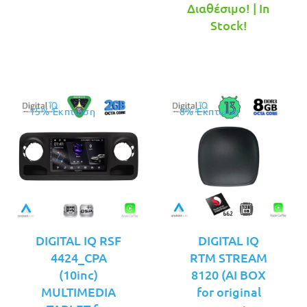
τρέχουσ
was:
Διαθέσιμο! | In
τιμή
€249.00.
Stock!
είναι:
€219.00.
15% Έκπτωση
8% Έκπτωση
DIGITAL IQ RSF
DIGITAL IQ
4424_CPA
RTM STREAM
(10inc)
8120 (AI BOX
MULTIMEDIA
for original