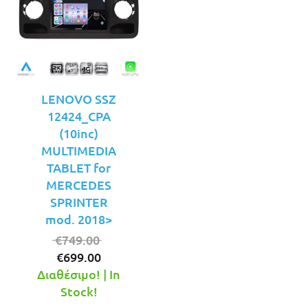
LENOVO SSZ
12424_CPA
(10inc)
MULTIMEDIA
TABLET for
MERCEDES
SPRINTER
mod. 2018>
Original
€
749.00
Η
price
€
699.00
τρέχουσα
was:
Διαθέσιμο! | In
τιμή
€749.00.
Stock!
είναι: