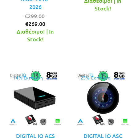
τρέχουσ
was:
Διαθέσιμο! | In
2026
τιμή
€299.00.
Stock!
Original
είναι:
€
299.00
Η
price
€279.00.
€
269.00
τρέχουσα
was:
Διαθέσιμο! | In
τιμή
€299.00.
Stock!
είναι:
€269.00.
14% Έκπτωση
25% Έκπτωση
DIGITAL IQ ACS
DIGITAL IQ ASC