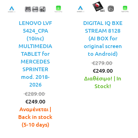
LENOVO LVF
DIGITAL IQ BXE
5424_CPA
STREAM 8128
(10inc)
(AI BOX for
MULTIMEDIA
original screen
TABLET for
to Android)
MERCEDES
Original
€
279.00
SPRINTER
Η
price
€
249.00
mod. 2018-
τρέχουσ
was:
Διαθέσιμο! | In
2026
τιμή
€279.00.
Stock!
Original
είναι:
€
289.00
Η
price
€249.00.
€
249.00
τρέχουσα
was:
Αναμένεται |
τιμή
€289.00.
Back in stock
είναι:
(5-10 days)
€249.00.