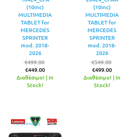
(10inc)
(10inc)
MULTIMEDIA
MULTIMEDIA
TABLET for
TABLET for
MERCEDES
MERCEDES
SPRINTER
SPRINTER
mod. 2018-
mod. 2018-
2026
2026
Original
Original
€
499.00
€
549.00
Η
price
Η
price
€
449.00
€
499.00
τρέχουσα
was:
τρέχουσ
was:
Διαθέσιμο! | In
Διαθέσιμο! | In
τιμή
€499.00.
τιμή
€549.00.
Stock!
Stock!
είναι:
είναι:
€449.00.
€499.00.
7% Έκπτωση