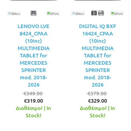
LENOVO LVE
DIGITAL IQ BXF
8424_CPAA
16424_CPAA
(10inc)
(10inc)
MULTIMEDIA
MULTIMEDIA
TABLET for
TABLET for
MERCEDES
MERCEDES
SPRINTER
SPRINTER
mod. 2018-
mod. 2018-
2026
2026
Original
Original
€
349.00
€
379.00
Η
price
Η
price
€
319.00
€
329.00
τρέχουσα
was:
τρέχουσ
was:
Διαθέσιμο! | In
Διαθέσιμο! | In
τιμή
€349.00.
τιμή
€379.00.
Stock!
Stock!
είναι:
είναι:
€319.00.
€329.00.