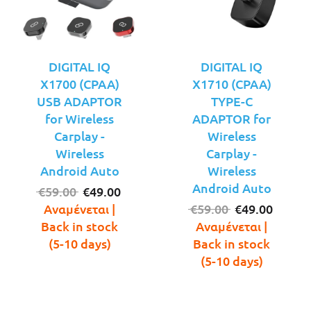
DIGITAL IQ
DIGITAL IQ
X1700 (CPAA)
X1710 (CPAA)
USB ADAPTOR
TYPE-C
for Wireless
ADAPTOR for
Carplay -
Wireless
Wireless
Carplay -
Android Auto
Wireless
Android Auto
Original
Η
€
59.00
€
49.00
price
τρέχουσα
Original
Η
Αναμένεται |
€
59.00
€
49.00
was:
τιμή
price
τρέχο
Back in stock
Αναμένεται |
€59.00.
είναι:
was:
τιμή
(5-10 days)
Back in stock
€49.00.
€59.00.
είναι:
(5-10 days)
€49.00