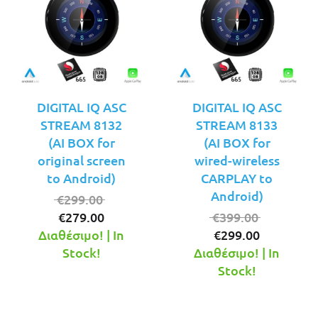
DIGITAL IQ ASC
DIGITAL IQ ASC
STREAM 8132
STREAM 8133
(AI BOX for
(AI BOX for
original screen
wired-wireless
to Android)
CARPLAY to
Android)
Original
€
299.00
Η
price
Original
€
279.00
€
399.00
τρέχουσα
was:
Η
price
Διαθέσιμο! | In
€
299.00
τιμή
€299.00.
τρέχουσ
was:
Stock!
Διαθέσιμο! | In
είναι:
τιμή
€399.00.
Stock!
€279.00.
είναι:
€299.00.