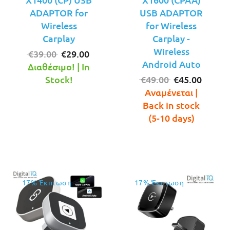
ADAPTOR for
USB ADAPTOR
Wireless
for Wireless
Carplay
Carplay -
Wireless
Original
Η
€
39.00
€
29.00
Android Auto
price
τρέχουσα
Διαθέσιμο! | In
was:
τιμή
Original
Η
Stock!
€
49.00
€
45.00
€39.00.
είναι:
price
τρέχο
Αναμένεται |
€29.00.
was:
τιμή
Back in stock
€49.00.
είναι:
(5-10 days)
€45.00
17% Έκπτωση
17% Έκπτωση