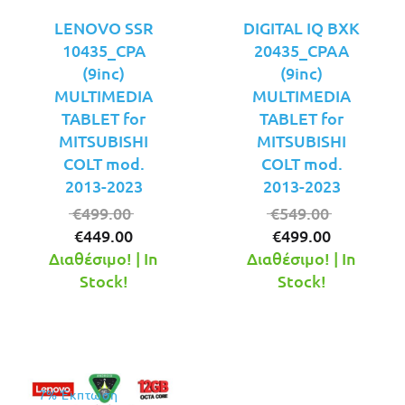
LENOVO SSR
DIGITAL IQ BXK
10435_CPA
20435_CPAA
(9inc)
(9inc)
MULTIMEDIA
MULTIMEDIA
TABLET for
TABLET for
MITSUBISHI
MITSUBISHI
COLT mod.
COLT mod.
2013-2023
2013-2023
Original
Original
€
499.00
€
549.00
Η
price
Η
price
€
449.00
€
499.00
τρέχουσα
was:
τρέχουσ
was:
Διαθέσιμο! | In
Διαθέσιμο! | In
τιμή
€499.00.
τιμή
€549.00.
Stock!
Stock!
είναι:
είναι:
€449.00.
€499.00.
7% Έκπτωση