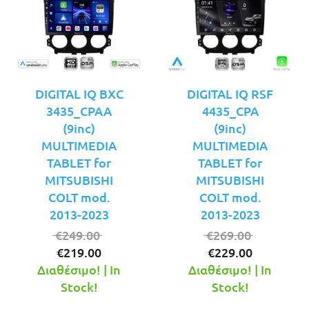
DIGITAL IQ BXC
DIGITAL IQ RSF
3435_CPAA
4435_CPA
(9inc)
(9inc)
MULTIMEDIA
MULTIMEDIA
TABLET for
TABLET for
MITSUBISHI
MITSUBISHI
COLT mod.
COLT mod.
2013-2023
2013-2023
Original
Original
€
249.00
€
269.00
Η
price
Η
price
€
219.00
€
229.00
τρέχουσα
was:
τρέχουσ
was:
Διαθέσιμο! | In
Διαθέσιμο! | In
τιμή
€249.00.
τιμή
€269.00.
Stock!
Stock!
είναι:
είναι: