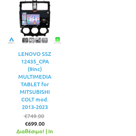
LENOVO SSZ
12435_CPA
(9inc)
MULTIMEDIA
TABLET for
MITSUBISHI
COLT mod.
2013-2023
Original
€
749.00
Η
price
€
699.00
τρέχουσα
was:
Διαθέσιμο! | In