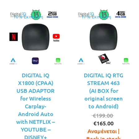
10% Έκπτωση
17% Έκπτωση
DIGITAL IQ
DIGITAL IQ RTG
X1800 (CPAA)
STREAM 463
USB ADAPTOR
(AI BOX for
for Wireless
original screen
Carplay-
to Android)
Android Auto
Original
€
199.00
with NETFLIX –
Η
price
€
165.00
YOUTUBE –
τρέχουσ
was:
Αναμένεται |
DISNEY+
τιμή
€199.00.
Back in stock