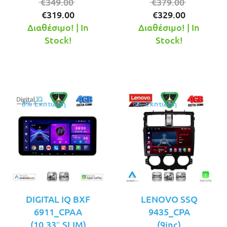
Original
Original
€
349.00
€
379.00
Η
price
Η
price
€
319.00
€
329.00
τρέχουσα
was:
τρέχουσ
was:
Διαθέσιμο! | In
Διαθέσιμο! | In
τιμή
€349.00.
τιμή
€379.00.
Stock!
Stock!
είναι:
είναι:
€319.00.
€329.00.
8% Έκπτωση
8% Έκπτωση
DIGITAL IQ BXF
LENOVO SSQ
6911_CPAA
9435_CPA
(10.33″ SLIM)
(9inc)