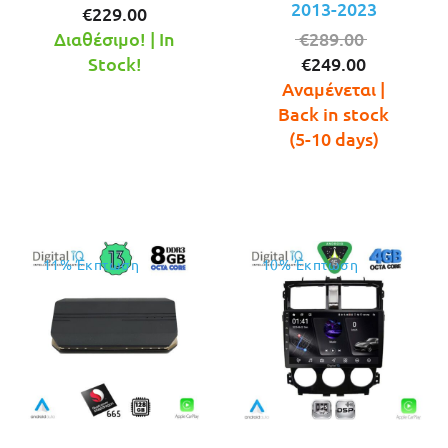
2013-2023
Η
price
€
229.00
τρέχουσα
was:
Original
Διαθέσιμο! | In
€
289.00
τιμή
€249.00.
Η
price
Stock!
€
249.00
είναι:
τρέχουσ
was:
Αναμένεται |
€229.00.
τιμή
€289.00.
Back in stock
είναι:
(5-10 days)
€249.00.
11% Έκπτωση
10% Έκπτωση