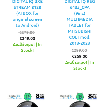
DIGITAL IQ BXE
DIGITAL IQ RSG
STREAM 8128
6435_CPA
(AI BOX for
(9inc)
original screen
MULTIMEDIA
to Android)
TABLET for
MITSUBISHI
Original
€
279.00
COLT mod.
Η
price
€
249.00
2013-2023
τρέχουσα
was:
Διαθέσιμο! | In
τιμή
€279.00.
Original
Stock!
€
299.00
είναι:
Η
price
€
269.00
€249.00.
τρέχουσ
was:
Διαθέσιμο! | In
τιμή
€299.00.
Stock!
είναι:
€269.00.
7% Έκπτωση
25% Έκπτωση