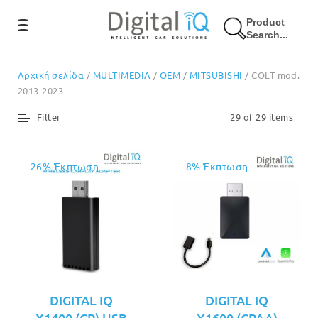
Product
Search...
Αρχική σελίδα
/
MULTIMEDIA
/
OEM
/
MITSUBISHI
/ COLT mod.
2013-2023
Filter
29 of 29 items
26% Έκπτωση
8% Έκπτωση
DIGITAL IQ
DIGITAL IQ
X1400 (CP) USB
X1600 (CPAA)