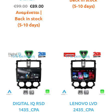
Original
Η
είναι:
€
99.00
€
89.00
(5-10 days)
price
τρέχουσα
€165.00.
Αναμένεται |
was:
τιμή
Back in stock
€99.00.
είναι:
(5-10 days)
€89.00.
15% Έκπτωση
17% Έκπτωση
DIGITAL IQ RSD
LENOVO LVD
1435_CPA
2435_CPA