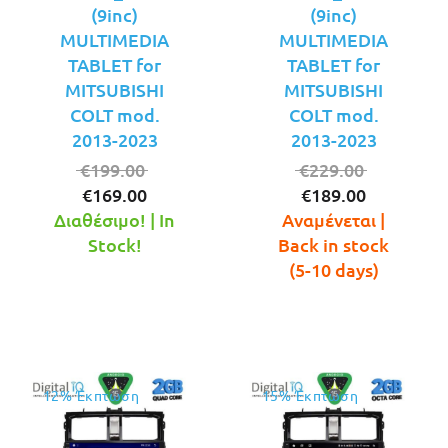
(9inc)
(9inc)
MULTIMEDIA
MULTIMEDIA
TABLET for
TABLET for
MITSUBISHI
MITSUBISHI
COLT mod.
COLT mod.
2013-2023
2013-2023
Original
Original
€
199.00
€
229.00
Η
price
Η
price
€
169.00
€
189.00
τρέχουσα
was:
τρέχουσ
was:
Διαθέσιμο! | In
Αναμένεται |
τιμή
€199.00.
τιμή
€229.00.
Stock!
Back in stock
είναι:
είναι:
(5-10 days)
€169.00.
€189.00.
12% Έκπτωση
15% Έκπτωση