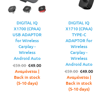
DIGITAL IQ
DIGITAL IQ
X1700 (CPAA)
X1710 (CPAA)
USB ADAPTOR
TYPE-C
for Wireless
ADAPTOR for
Carplay -
Wireless
Wireless
Carplay -
Android Auto
Wireless
Android Auto
Original
Η
€
59.00
€
49.00
price
τρέχουσα
Original
Η
Αναμένεται |
€
59.00
€
49.00
was:
τιμή
price
τρέχο
Back in stock
Αναμένεται |
€59.00.
είναι:
was:
τιμή
(5-10 days)
Back in stock
€49.00.
€59.00.
είναι:
(5-10 days)
€49.00