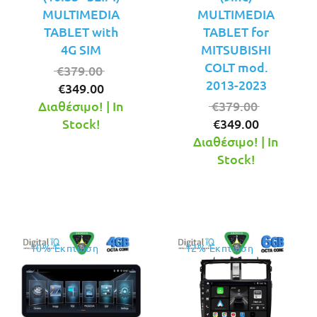
MULTIMEDIA
MULTIMEDIA
TABLET with
TABLET for
4G SIM
MITSUBISHI
COLT mod.
Original
€
379.00
2013-2023
Η
price
€
349.00
τρέχουσα
was:
Original
Διαθέσιμο! | In
€
379.00
τιμή
€379.00.
Η
price
Stock!
€
349.00
είναι:
τρέχουσ
was:
Διαθέσιμο! | In
€349.00.
τιμή
€379.00.
Stock!
είναι:
€349.00.
10% Έκπτωση
12% Έκπτωση