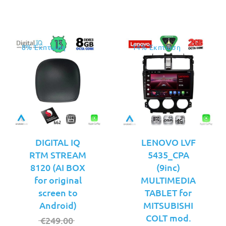
€219.00.
€229.00.
8% Έκπτωση
14% Έκπτωση
DIGITAL IQ
LENOVO LVF
RTM STREAM
5435_CPA
8120 (AI BOX
(9inc)
for original
MULTIMEDIA
screen to
TABLET for
Android)
MITSUBISHI
COLT mod.
Original
€
249.00