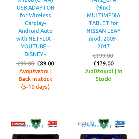
USB ADAPTOR
(9inc)
for Wireless
MULTIMEDIA
Carplay-
TABLET for
Android Auto
NISSAN LEAF
with NETFLIX –
mod. 2009-
YOUTUBE –
2017
DISNEY+
Original
€
199.00
Original
Η
Η
price
€
99.00
€
89.00
€
179.00
price
τρέχουσα
τρέχουσ
was:
Αναμένεται |
Διαθέσιμο! | In
was:
τιμή
τιμή
€199.00.
Back in stock
Stock!
€99.00.
είναι:
είναι:
(5-10 days)
€89.00.
€179.00.
17% Έκπτωση
12% Έκπτωση