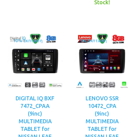
€399.00.
τιμή
€449.00.
Stock!
είναι:
€399.00.
10% Έκπτωση
9% Έκπτωση
DIGITAL IQ BXF
LENOVO SSR
7472_CPAA
10472_CPA
(9inc)
(9inc)
MULTIMEDIA
MULTIMEDIA
TABLET for
TABLET for
NISSAN LEAF
NISSAN LEAF