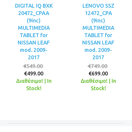
DIGITAL IQ BXK
LENOVO SSZ
20472_CPAA
12472_CPA
(9inc)
(9inc)
MULTIMEDIA
MULTIMEDIA
TABLET for
TABLET for
NISSAN LEAF
NISSAN LEAF
mod. 2009-
mod. 2009-
2017
2017
Original
Original
€
549.00
€
749.00
Η
price
Η
price
€
499.00
€
699.00
τρέχουσα
was:
τρέχουσ
was:
Διαθέσιμο! | In
Διαθέσιμο! | In
τιμή
€549.00.
τιμή
€749.00.
Stock!
Stock!
είναι:
είναι:
€499.00.
€699.00.