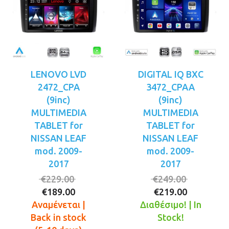
LENOVO LVD
DIGITAL IQ BXC
2472_CPA
3472_CPAA
(9inc)
(9inc)
MULTIMEDIA
MULTIMEDIA
TABLET for
TABLET for
NISSAN LEAF
NISSAN LEAF
mod. 2009-
mod. 2009-
2017
2017
Original
Original
€
229.00
€
249.00
Η
price
Η
price
€
189.00
€
219.00
τρέχουσα
was:
τρέχουσ
was:
Αναμένεται |
Διαθέσιμο! | In
τιμή
€229.00.
τιμή
€249.00.
Back in stock
Stock!