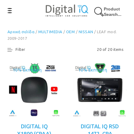
Product
Search...
Αρχική σελίδα
/
MULTIMEDIA
/
OEM
/
NISSAN
/ LEAF mod.
2009-2017
Filter
20 of 20 items
10% Έκπτωση
10% Έκπτωση
DIGITAL IQ
DIGITAL IQ RSD
X1800 (CPAA)
1472_CPA