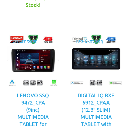
τιμή
€379.00.
€349.00.
Stock!
είναι:
€329.00.
8% Έκπτωση
10% Έκπτωση
LENOVO SSQ
DIGITAL IQ BXF
9472_CPA
6912_CPAA
(9inc)
(12.3″ SLIM)
MULTIMEDIA
MULTIMEDIA
TABLET for
TABLET with