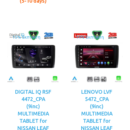
είναι:
είναι:
(5-10 days)
€189.00.
€219.00.
15% Έκπτωση
14% Έκπτωση
DIGITAL IQ RSF
LENOVO LVF
4472_CPA
5472_CPA
(9inc)
(9inc)
MULTIMEDIA
MULTIMEDIA
TABLET for
TABLET for
NISSAN LEAF
NISSAN LEAF