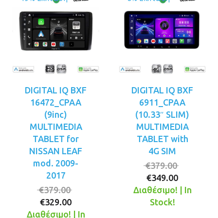
DIGITAL IQ BXF
DIGITAL IQ BXF
16472_CPAA
6911_CPAA
(9inc)
(10.33″ SLIM)
MULTIMEDIA
MULTIMEDIA
TABLET for
TABLET with
NISSAN LEAF
4G SIM
mod. 2009-
Original
€
379.00
2017
Η
price
€
349.00
Original
τρέχουσ
was:
€
379.00
Διαθέσιμο! | In
Η
price
τιμή
€379.00.
€
329.00
Stock!
τρέχουσα
was:
είναι:
Διαθέσιμο! | In