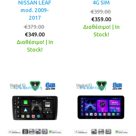
NISSAN LEAF
4G SIM
mod. 2009-
Original
€
399.00
2017
Η
price
€
359.00
Original
τρέχουσ
was:
€
379.00
Διαθέσιμο! | In
Η
price
τιμή
€399.00.
€
349.00
Stock!
τρέχουσα
was:
είναι:
Διαθέσιμο! | In
τιμή
€379.00.
€359.00.
Stock!
είναι:
€349.00.
12% Έκπτωση
9% Έκπτωση