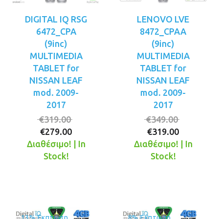
DIGITAL IQ RSG
LENOVO LVE
6472_CPA
8472_CPAA
(9inc)
(9inc)
MULTIMEDIA
MULTIMEDIA
TABLET for
TABLET for
NISSAN LEAF
NISSAN LEAF
mod. 2009-
mod. 2009-
2017
2017
Original
Original
€
319.00
€
349.00
Η
price
Η
price
€
279.00
€
319.00
τρέχουσα
was:
τρέχουσ
was:
Διαθέσιμο! | In
Διαθέσιμο! | In
τιμή
€319.00.
τιμή
€349.00.
Stock!
Stock!
είναι:
είναι:
€279.00.
€319.00.
13% Έκπτωση
8% Έκπτωση