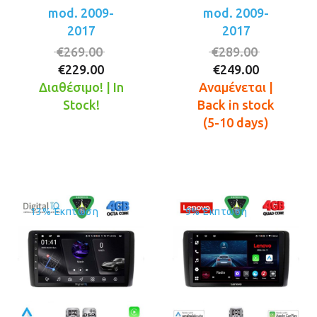
mod. 2009-
mod. 2009-
2017
2017
Original
Original
€
269.00
€
289.00
Η
price
Η
price
€
229.00
€
249.00
τρέχουσα
was:
τρέχουσ
was:
Διαθέσιμο! | In
Αναμένεται |
τιμή
€269.00.
τιμή
€289.00.
Stock!
Back in stock
είναι:
είναι:
(5-10 days)
€229.00.
€249.00.
13% Έκπτωση
9% Έκπτωση