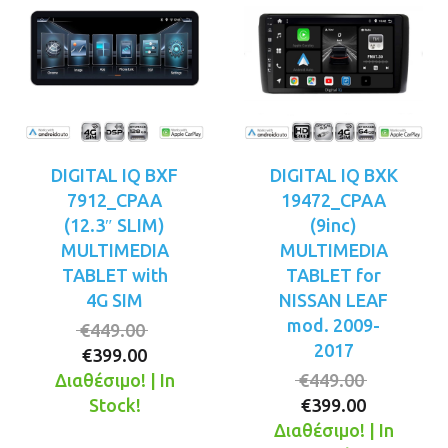
DIGITAL IQ BXF
DIGITAL IQ BXK
7912_CPAA
19472_CPAA
(12.3″ SLIM)
(9inc)
MULTIMEDIA
MULTIMEDIA
TABLET with
TABLET for
4G SIM
NISSAN LEAF
mod. 2009-
Original
€
449.00
2017
Η
price
€
399.00
τρέχουσα
was:
Original
Διαθέσιμο! | In
€
449.00
τιμή
€449.00.
Η
price
Stock!
€
399.00
είναι:
τρέχουσ
was:
Διαθέσιμο! | In