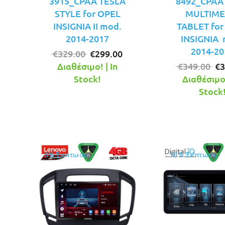
3915_CPAA TESLA
8492_CPAA 
STYLE for OPEL
MULTIME
INSIGNIA II mod.
TABLET for
2014-2017
INSIGNIA 
2014-20
Original
Η
€
329.00
€
299.00
price
τρέχουσα
Or
Διαθέσιμο! | In
€
349.00
€
3
was:
τιμή
pr
Stock!
Διαθέσιμο!
€329.00.
είναι:
wa
Stock
€299.00.
€3
8% Έκπτωση
10% Έκπτωση