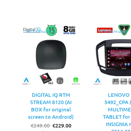
€149.00.
είναι:
€129.00.
8% Έκπτωση
14% Έκπτωση
DIGITAL IQ RTM
LENOVO 
STREAM 8120 (AI
5492_CPA (
BOX for original
MULTIME
screen to Android)
TABLET for
INSIGNIA 
Original
Η
€
249.00
€
229.00