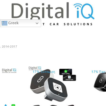
Greek
. 2014-2017
17% Έκπτωση
17% Έκπ