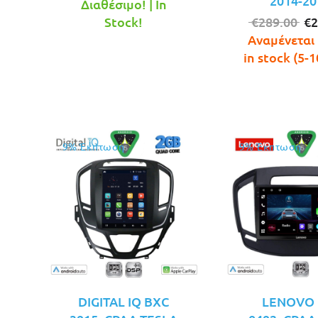
2014-20
price
τρέχουσα
Διαθέσιμο! | In
was:
τιμή
Or
Stock!
€
289.00
€
2
€249.00.
είναι:
pr
Αναμένεται 
€229.00.
wa
in stock (5-1
€2
9% Έκπτωση
9% Έκπτωση
DIGITAL IQ BXC
LENOVO 