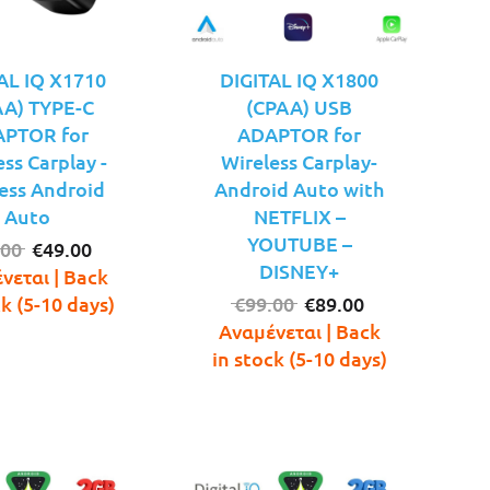
AL IQ X1710
DIGITAL IQ X1800
AA) TYPE-C
(CPAA) USB
PTOR for
ADAPTOR for
ess Carplay -
Wireless Carplay-
ess Android
Android Auto with
Auto
NETFLIX –
YOUTUBE –
Original
Η
.00
€
49.00
DISNEY+
price
τρέχουσα
νεται | Back
was:
τιμή
Original
Η
ck (5-10 days)
€
99.00
€
89.00
€59.00.
είναι:
price
τρέχουσα
Αναμένεται | Back
€49.00.
was:
τιμή
in stock (5-10 days)
€99.00.
είναι:
€89.00.