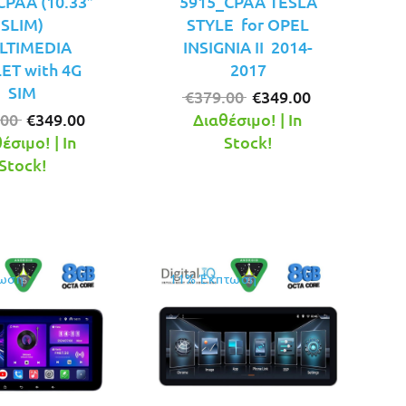
CPAA (10.33″
5915_CPAA TESLA
SLIM)
STYLE for OPEL
LTIMEDIA
INSIGNIA II 2014-
ET with 4G
2017
SIM
Original
Η
€
379.00
€
349.00
Original
Η
price
τρέχουσα
.00
€
349.00
Διαθέσιμο! | In
price
τρέχουσα
was:
τιμή
έσιμο! | In
Stock!
was:
τιμή
€379.00.
είναι:
Stock!
€379.00.
είναι:
€349.00.
€349.00.
ωση
11% Έκπτωση