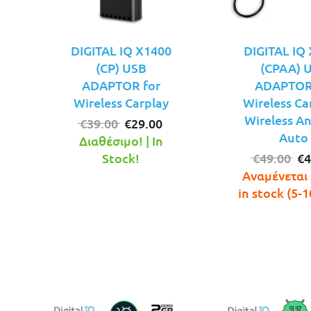
DIGITAL IQ X1400
DIGITAL IQ
(CP) USB
(CPAA) 
ADAPTOR for
ADAPTOR
Wireless Carplay
Wireless Car
Wireless A
Original
Η
€
39.00
€
29.00
Auto
price
τρέχουσα
Διαθέσιμο! | In
was:
τιμή
Or
Stock!
€
49.00
€
4
€39.00.
είναι:
pr
Αναμένεται 
€29.00.
wa
in stock (5-1
€4