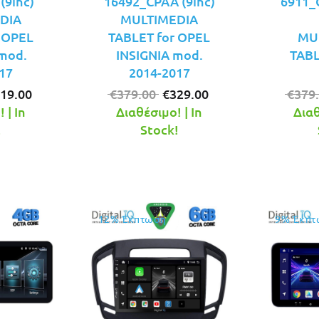
(9inc)
16492_CPAA (9inc)
6911_
DIA
MULTIMEDIA
 OPEL
TABLET for OPEL
MU
mod.
INSIGNIA mod.
TABL
17
2014-2017
iginal
Η
Original
Η
19.00
€
379.00
€
329.00
€
379
ice
τρέχουσα
price
τρέχουσα
 | In
Διαθέσιμο! | In
Διαθ
s:
τιμή
was:
τιμή
!
Stock!
49.00.
είναι:
€379.00.
είναι:
€319.00.
€329.00.
12% Έκπτωση
9% Έκπτ