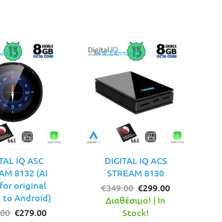
€229.00.
είναι:
€249.00.
είναι:
€189.00.
€219.00.
ωση
14% Έκπτωση
TAL IQ ASC
DIGITAL IQ ACS
AM 8132 (AI
STREAM 8130
or original
Original
Η
€
349.00
€
299.00
 to Android)
price
τρέχουσα
Διαθέσιμο! | In
Original
Η
was:
τιμή
.00
€
279.00
Stock!