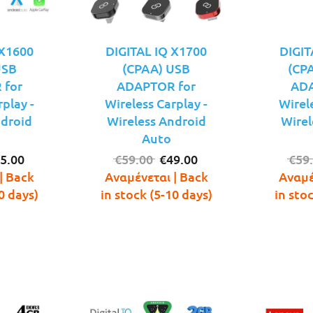
 X1600
DIGITAL IQ X1700
DIGIT
USB
(CPAA) USB
(CP
 for
ADAPTOR for
ADA
play -
Wireless Carplay -
Wirel
ndroid
Wireless Android
Wirel
Auto
iginal
Η
Original
Η
5.00
€
59.00
€
49.00
€
59
ice
τρέχουσα
price
τρέχουσα
| Back
Αναμένεται | Back
Αναμέ
s:
τιμή
was:
τιμή
0 days)
in stock (5-10 days)
in sto
9.00.
είναι:
€59.00.
είναι:
€45.00.
€49.00.