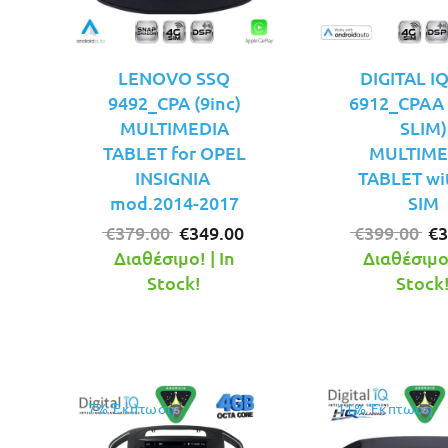
LENOVO SSQ
DIGITAL I
9492_CPA (9inc)
6912_CPAA 
MULTIMEDIA
SLIM)
TABLET for OPEL
MULTIME
INSIGNIA
TABLET wi
mod.2014-2017
SIM
Original
Η
Or
€
379.00
€
349.00
€
399.00
€
3
price
τρέχουσα
pr
Διαθέσιμο! | In
Διαθέσιμο!
was:
τιμή
wa
Stock!
Stock
€379.00.
είναι:
€3
€349.00.
7% Έκπτωση
11% Έκπτωση