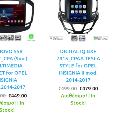
NOVO SSR
DIGITAL IQ BXF
_CPA (9inc)
7915_CPAA TESLA
LTIMEDIA
STYLE for OPEL
ET for OPEL
INSIGNIA II mod.
NSIGNIA
2014-2017
2014-2017
Original
Η
€
499.00
€
479.00
Original
Η
price
τρέχουσα
.00
€
449.00
Διαθέσιμο! | In
price
τρέχουσα
was:
τιμή
έσιμο! | In
Stock!
was:
τιμή
€499.00.
είναι:
Stock!
€499.00.
είναι:
€479.00.
€449.00.