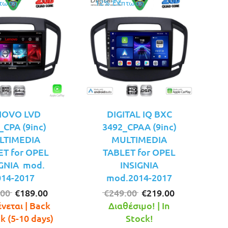
τωση
12% Έκπτωση
NOVO LVD
DIGITAL IQ BXC
_CPA (9inc)
3492_CPAA (9inc)
LTIMEDIA
MULTIMEDIA
ET for OPEL
TABLET for OPEL
IGNIA mod.
INSIGNIA
014-2017
mod.2014-2017
Original
Η
Original
Η
.00
€
189.00
€
249.00
€
219.00
price
τρέχουσα
price
τρέχουσα
νεται | Back
Διαθέσιμο! | In
was:
τιμή
was:
τιμή
ck (5-10 days)
Stock!