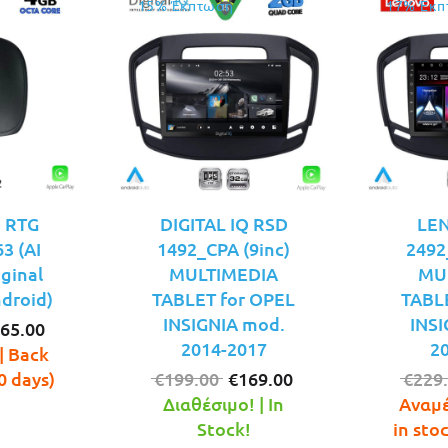
15% Έκπτωση
17% Έκπ
Q RTG
DIGITAL IQ RSD
LE
3 (AI
1492_CPA (9inc)
2492
iginal
MULTIMEDIA
MU
ndroid)
TABLET for OPEL
TABL
INSIGNIA mod.
INS
iginal
Η
65.00
2014-2017
2
ice
τρέχουσα
| Back
s:
τιμή
Original
Η
0 days)
€
199.00
€
169.00
€
229
99.00.
είναι:
price
τρέχουσα
Διαθέσιμο! | In
Αναμέ
€165.00.
was:
τιμή
Stock!
in sto