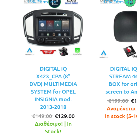
13% Έκπτωση
17% Έκπτωση
DIGITAL IQ
DIGITAL I
X423_CPA (8”
STREAM 46
DVD) MULTIMEDIA
BOX for or
SYSTEM for OPEL
screen to A
INSIGNIA mod.
Or
€
199.00
€
1
2013-2018
pr
Αναμένεται 
Original
Η
wa
€
149.00
€
129.00
in stock (5-1
price
τρέχουσα
€1
Διαθέσιμο! | In
was:
τιμή
Stock!