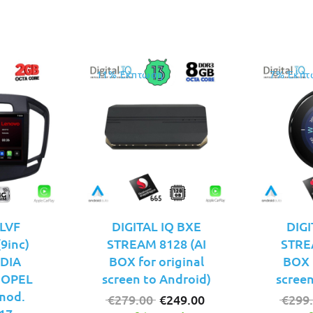
€199.00.
είναι:
€169.00.
11% Έκπτωση
7% Έκπτ
LVF
DIGITAL IQ BXE
DIGI
9inc)
STREAM 8128 (AI
STRE
DIA
BOX for original
BOX f
 OPEL
screen to Android)
screen
mod.
Original
Η
€
279.00
€
249.00
€
299