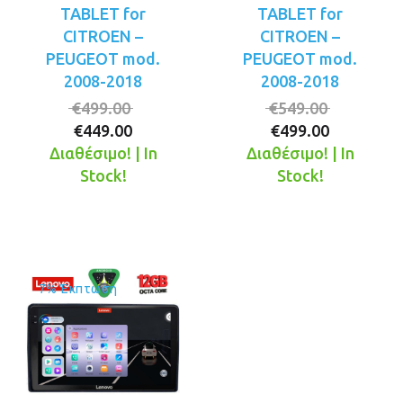
TABLET for
TABLET for
CITROEN –
CITROEN –
PEUGEOT mod.
PEUGEOT mod.
2008-2018
2008-2018
Original
Original
€
499.00
€
549.00
Η
price
Η
price
€
449.00
€
499.00
τρέχουσα
was:
τρέχουσ
was:
Διαθέσιμο! | In
Διαθέσιμο! | In
τιμή
€499.00.
τιμή
€549.00.
Stock!
Stock!
είναι:
είναι:
€449.00.
€499.00.
7% Έκπτωση