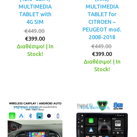
MULTIMEDIA
MULTIMEDIA
TABLET with
TABLET for
4G SIM
CITROEN –
PEUGEOT mod.
Original
€
449.00
2008-2018
Η
price
€
399.00
τρέχουσα
was:
Original
Διαθέσιμο! | In
€
449.00
τιμή
€449.00.
Η
price
Stock!
€
399.00
είναι:
τρέχουσ
was:
Διαθέσιμο! | In
€399.00.
τιμή
€449.00.
Stock!
είναι:
€399.00.
7% Έκπτωση
10% Έκπτωση