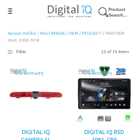
Product
Search...
Αρχική σελίδα
/
MULTIMEDIA
/
OEM
/
PEUGEOT
/ PARTNER
mod. 2008-2018
Filter
25 of 25 items
10% Έκπτωση
15% Έκπτωση
DIGITAL IQ
DIGITAL IQ RSD
CAMERA SL
1081_CPA