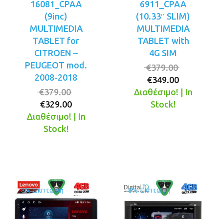
16081_CPAA
6911_CPAA
(9inc)
(10.33″ SLIM)
MULTIMEDIA
MULTIMEDIA
TABLET for
TABLET with
CITROEN –
4G SIM
PEUGEOT mod.
Original
€
379.00
2008-2018
Η
price
€
349.00
Original
τρέχουσ
was:
€
379.00
Διαθέσιμο! | In
Η
price
τιμή
€379.00.
€
329.00
Stock!
τρέχουσα
was:
είναι:
Διαθέσιμο! | In
τιμή
€379.00.
€349.00.
Stock!
είναι:
€329.00.
8% Έκπτωση
8% Έκπτωση