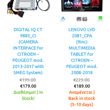
DIGITAL IQ CT
LENOVO LVD
9885_CI
2081_CPA
(CAMERA
(9inc)
INTERFACE for
MULTIMEDIA
CITROEN –
TABLET for
PEUGEOT mod.
CITROEN –
2013-2017 with
PEUGEOT mod.
SMEG System)
2008-2018
Original
Original
€
199.00
€
229.00
Η
price
Η
price
€
179.00
€
189.00
τρέχουσα
was:
τρέχουσ
was:
Διαθέσιμο! | In
Αναμένεται |
τιμή
€199.00.
τιμή
€229.00.
Stock!
Back in stock
είναι:
είναι:
(5-10 days)