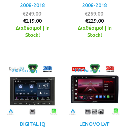
2008-2018
2008-2018
Original
Original
€
249.00
€
269.00
Η
price
Η
price
€
219.00
€
229.00
τρέχουσα
was:
τρέχουσ
was:
Διαθέσιμο! | In
Διαθέσιμο! | In
τιμή
€249.00.
τιμή
€269.00.
Stock!
Stock!
είναι:
είναι:
€219.00.
€229.00.
8% Έκπτωση
14% Έκπτωση
DIGITAL IQ
LENOVO LVF