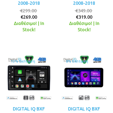
2008-2018
2008-2018
Original
Original
€
299.00
€
349.00
Η
price
Η
price
€
269.00
€
319.00
τρέχουσα
was:
τρέχουσ
was:
Διαθέσιμο! | In
Διαθέσιμο! | In
τιμή
€299.00.
τιμή
€349.00.
Stock!
Stock!
είναι:
είναι:
€269.00.
€319.00.
13% Έκπτωση
8% Έκπτωση
DIGITAL IQ BXF
DIGITAL IQ BXF