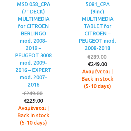
MSD 058_CPA
5081_CPA
(7″ DECK)
(9inc)
MULTIMEDIA
MULTIMEDIA
for CITROEN
TABLET for
BERLINGO
CITROEN –
mod. 2008-
PEUGEOT mod.
2019 –
2008-2018
PEUGEOT 3008
Original
€
289.00
mod. 2009-
Η
price
€
249.00
2016 – EXPERT
τρέχουσ
was:
Αναμένεται |
mod. 2007-
τιμή
€289.00.
Back in stock
2016
είναι:
(5-10 days)
Original
€249.00.
€
249.00
Η
price
€
229.00
τρέχουσα
was:
Αναμένεται |
τιμή
€249.00.
Back in stock
είναι:
(5-10 days)
€229.00.