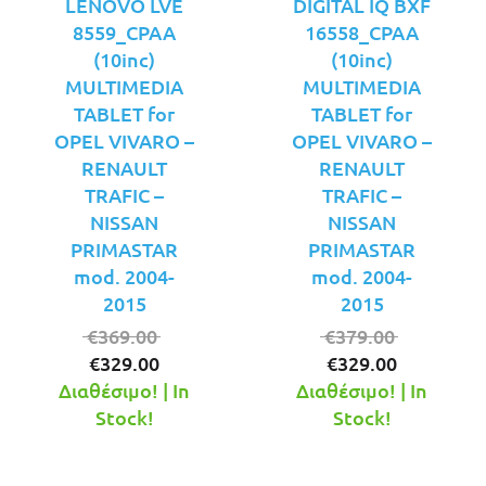
LENOVO LVE
DIGITAL IQ BXF
8559_CPAA
16558_CPAA
(10inc)
(10inc)
MULTIMEDIA
MULTIMEDIA
TABLET for
TABLET for
OPEL VIVARO –
OPEL VIVARO –
RENAULT
RENAULT
TRAFIC –
TRAFIC –
NISSAN
NISSAN
PRIMASTAR
PRIMASTAR
mod. 2004-
mod. 2004-
2015
2015
Original
Original
€
369.00
€
379.00
Η
price
Η
price
€
329.00
€
329.00
τρέχουσα
was:
τρέχουσ
was:
Διαθέσιμο! | In
Διαθέσιμο! | In
τιμή
€369.00.
τιμή
€379.00.
Stock!
Stock!
είναι:
είναι:
€329.00.
€329.00.