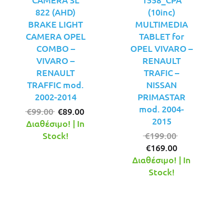
822 (AHD)
(10inc)
BRAKE LIGHT
MULTIMEDIA
CAMERA OPEL
TABLET for
COMBO –
OPEL VIVARO –
VIVARO –
RENAULT
RENAULT
TRAFIC –
TRAFFIC mod.
NISSAN
2002-2014
PRIMASTAR
mod. 2004-
Original
Η
€
99.00
€
89.00
2015
price
τρέχουσα
Διαθέσιμο! | In
was:
τιμή
Original
Stock!
€
199.00
€99.00.
είναι:
Η
price
€
169.00
€89.00.
τρέχουσ
was:
Διαθέσιμο! | In
τιμή
€199.00.
Stock!
είναι:
€169.00.