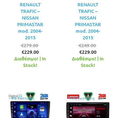
RENAULT
RENAULT
TRAFIC –
TRAFIC –
NISSAN
NISSAN
PRIMASTAR
PRIMASTAR
mod. 2004-
mod. 2004-
2015
2015
Original
Original
€
279.00
€
249.00
Η
price
Η
price
€
229.00
€
229.00
τρέχουσα
was:
τρέχουσ
was:
Διαθέσιμο! | In
Διαθέσιμο! | In
τιμή
€279.00.
τιμή
€249.00.
Stock!
Stock!
είναι:
είναι:
€229.00.
€229.00.
8% Έκπτωση
14% Έκπτωση