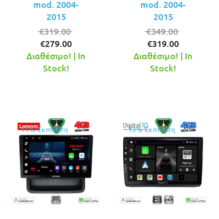
mod. 2004-
mod. 2004-
2015
2015
Original
Original
€
319.00
€
349.00
Η
price
Η
price
€
279.00
€
319.00
τρέχουσα
was:
τρέχουσ
was:
Διαθέσιμο! | In
Διαθέσιμο! | In
τιμή
€319.00.
τιμή
€349.00.
Stock!
Stock!
είναι:
είναι:
€279.00.
€319.00.
11% Έκπτωση
13% Έκπτωση