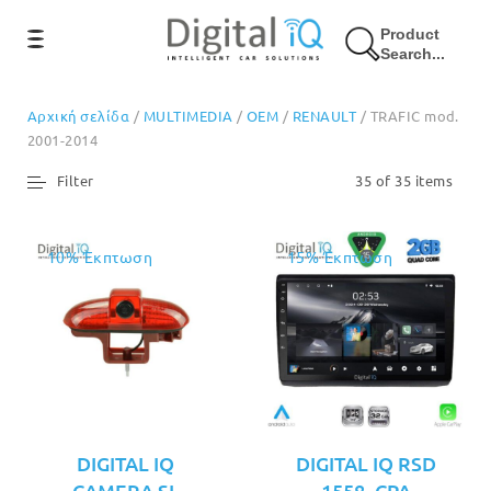
Product
Search...
Αρχική σελίδα
/
MULTIMEDIA
/
OEM
/
RENAULT
/ TRAFIC mod.
2001-2014
Filter
35 of 35 items
10% Έκπτωση
15% Έκπτωση
DIGITAL IQ
DIGITAL IQ RSD
CAMERA SL
1558_CPA