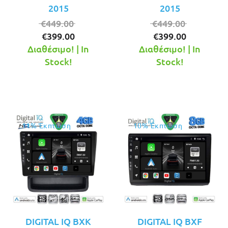
2015
2015
Original
Original
€
449.00
€
449.00
Η
price
Η
price
€
399.00
€
399.00
τρέχουσα
was:
τρέχουσ
was:
Διαθέσιμο! | In
Διαθέσιμο! | In
τιμή
€449.00.
τιμή
€449.00.
Stock!
Stock!
είναι:
είναι:
€399.00.
€399.00.
11% Έκπτωση
10% Έκπτωση
DIGITAL IQ BXK
DIGITAL IQ BXF