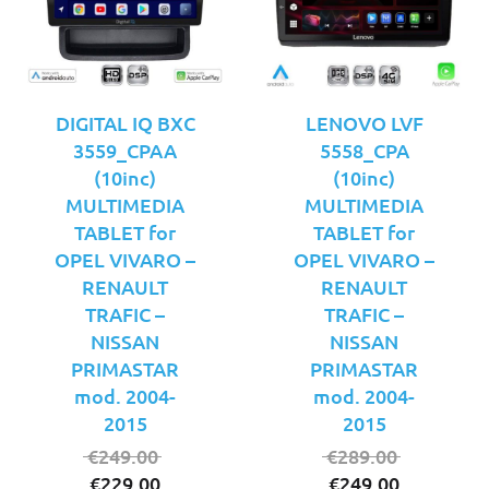
DIGITAL IQ BXC
LENOVO LVF
3559_CPAA
5558_CPA
(10inc)
(10inc)
MULTIMEDIA
MULTIMEDIA
TABLET for
TABLET for
OPEL VIVARO –
OPEL VIVARO –
RENAULT
RENAULT
TRAFIC –
TRAFIC –
NISSAN
NISSAN
PRIMASTAR
PRIMASTAR
mod. 2004-
mod. 2004-
2015
2015
Original
Original
€
249.00
€
289.00
Η
price
Η
price
€
229.00
€
249.00