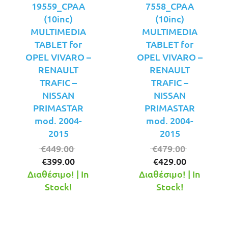
19559_CPAA
7558_CPAA
(10inc)
(10inc)
MULTIMEDIA
MULTIMEDIA
TABLET for
TABLET for
OPEL VIVARO –
OPEL VIVARO –
RENAULT
RENAULT
TRAFIC –
TRAFIC –
NISSAN
NISSAN
PRIMASTAR
PRIMASTAR
mod. 2004-
mod. 2004-
2015
2015
Original
Original
€
449.00
€
479.00
Η
price
Η
price
€
399.00
€
429.00
τρέχουσα
was:
τρέχουσ
was:
Διαθέσιμο! | In
Διαθέσιμο! | In
τιμή
€449.00.
τιμή
€479.00.
Stock!
Stock!
είναι:
είναι:
€399.00.
€429.00.