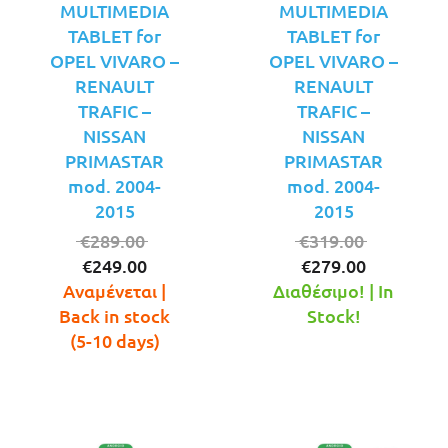
MULTIMEDIA
MULTIMEDIA
TABLET for
TABLET for
OPEL VIVARO –
OPEL VIVARO –
RENAULT
RENAULT
TRAFIC –
TRAFIC –
NISSAN
NISSAN
PRIMASTAR
PRIMASTAR
mod. 2004-
mod. 2004-
2015
2015
Original
Original
€
289.00
€
319.00
Η
price
Η
price
€
249.00
€
279.00
τρέχουσα
was:
τρέχουσ
was:
Αναμένεται |
Διαθέσιμο! | In
τιμή
€289.00.
τιμή
€319.00.
Back in stock
Stock!
είναι:
είναι:
(5-10 days)
€249.00.
€279.00.