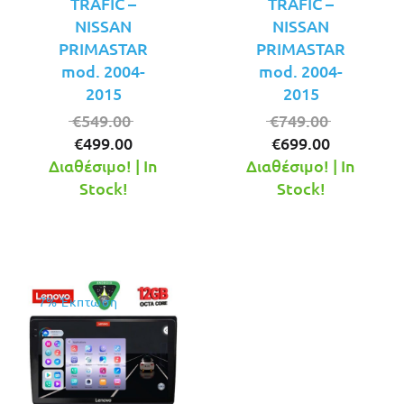
TRAFIC –
TRAFIC –
NISSAN
NISSAN
PRIMASTAR
PRIMASTAR
mod. 2004-
mod. 2004-
2015
2015
Original
Original
€
549.00
€
749.00
Η
price
Η
price
€
499.00
€
699.00
τρέχουσα
was:
τρέχουσ
was:
Διαθέσιμο! | In
Διαθέσιμο! | In
τιμή
€549.00.
τιμή
€749.00.
Stock!
Stock!
είναι:
είναι:
€499.00.
€699.00.
7% Έκπτωση