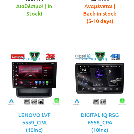
τρέχουσα
was:
τρέχουσ
was:
Διαθέσιμο! | In
Αναμένεται |
τιμή
€249.00.
τιμή
€289.00.
Stock!
Back in stock
είναι:
είναι:
(5-10 days)
€229.00.
€249.00.
14% Έκπτωση
13% Έκπτωση
LENOVO LVF
DIGITAL IQ RSG
5559_CPA
6558_CPA
(10inc)
(10inc)