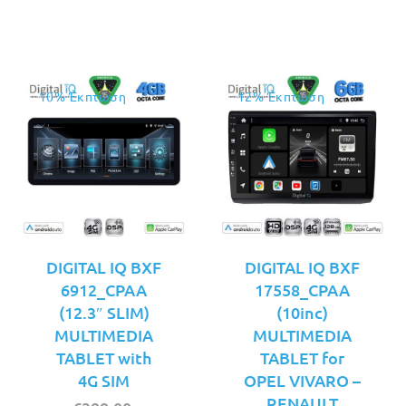
είναι:
είναι:
€349.00.
€349.00.
10% Έκπτωση
12% Έκπτωση
DIGITAL IQ BXF
DIGITAL IQ BXF
6912_CPAA
17558_CPAA
(12.3″ SLIM)
(10inc)
MULTIMEDIA
MULTIMEDIA
TABLET with
TABLET for
4G SIM
OPEL VIVARO –
RENAULT