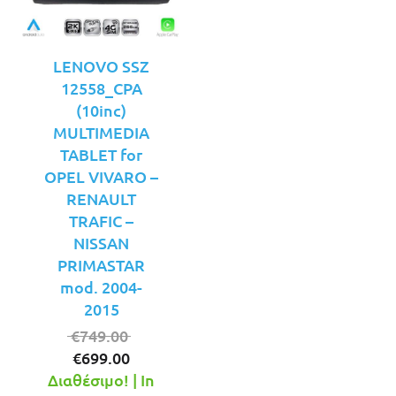
LENOVO SSZ
12558_CPA
(10inc)
MULTIMEDIA
TABLET for
OPEL VIVARO –
RENAULT
TRAFIC –
NISSAN
PRIMASTAR
mod. 2004-
2015
Original
€
749.00
Η
price
€
699.00
τρέχουσα
was:
Διαθέσιμο! | In