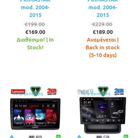
mod. 2004-
mod. 2004-
2015
2015
Original
Original
€
199.00
€
229.00
Η
price
Η
price
€
169.00
€
189.00
τρέχουσα
was:
τρέχουσ
was:
Διαθέσιμο! | In
Αναμένεται |
τιμή
€199.00.
τιμή
€229.00.
Stock!
Back in stock
είναι:
είναι:
(5-10 days)
€169.00.
€189.00.
17% Έκπτωση
18% Έκπτωση