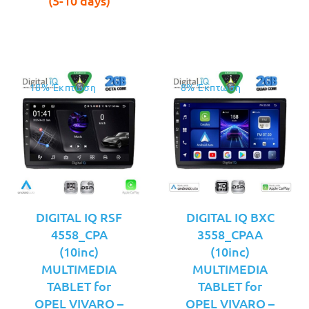
(5-10 days)
€189.00.
€229.00.
18% Έκπτωση
8% Έκπτωση
DIGITAL IQ RSF
DIGITAL IQ BXC
4558_CPA
3558_CPAA
(10inc)
(10inc)
MULTIMEDIA
MULTIMEDIA
TABLET for
TABLET for
OPEL VIVARO –
OPEL VIVARO –