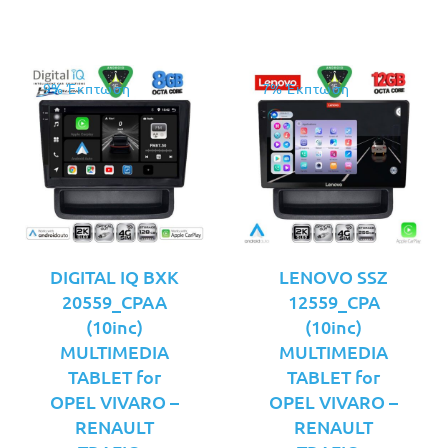
€469.00.
€499.00.
9% Έκπτωση
7% Έκπτωση
DIGITAL IQ BXK
LENOVO SSZ
20559_CPAA
12559_CPA
(10inc)
(10inc)
MULTIMEDIA
MULTIMEDIA
TABLET for
TABLET for
OPEL VIVARO –
OPEL VIVARO –
RENAULT
RENAULT