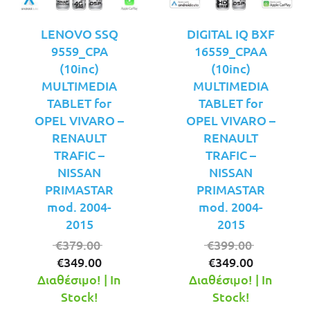
LENOVO SSQ
DIGITAL IQ BXF
9559_CPA
16559_CPAA
(10inc)
(10inc)
MULTIMEDIA
MULTIMEDIA
TABLET for
TABLET for
OPEL VIVARO –
OPEL VIVARO –
RENAULT
RENAULT
TRAFIC –
TRAFIC –
NISSAN
NISSAN
PRIMASTAR
PRIMASTAR
mod. 2004-
mod. 2004-
2015
2015
Original
Original
€
379.00
€
399.00
Η
price
Η
price
€
349.00
€
349.00
τρέχουσα
was:
τρέχουσ
was:
Διαθέσιμο! | In
Διαθέσιμο! | In
τιμή
€379.00.
τιμή
€399.00.
Stock!
Stock!