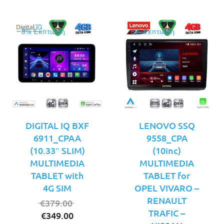
8% Έκπτωση
8% Έκπτωση
DIGITAL IQ BXF
LENOVO SSQ
6911_CPAA
9558_CPA
(10.33″ SLIM)
(10inc)
MULTIMEDIA
MULTIMEDIA
TABLET with
TABLET for
4G SIM
OPEL VIVARO –
RENAULT
Original
€
379.00
TRAFIC –
Η
price
€
349.00