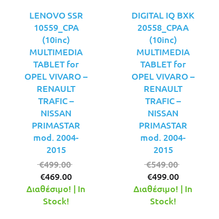
LENOVO SSR
DIGITAL IQ BXK
10559_CPA
20558_CPAA
(10inc)
(10inc)
MULTIMEDIA
MULTIMEDIA
TABLET for
TABLET for
OPEL VIVARO –
OPEL VIVARO –
RENAULT
RENAULT
TRAFIC –
TRAFIC –
NISSAN
NISSAN
PRIMASTAR
PRIMASTAR
mod. 2004-
mod. 2004-
2015
2015
Original
Original
€
499.00
€
549.00
Η
price
Η
price
€
469.00
€
499.00
τρέχουσα
was:
τρέχουσ
was:
Διαθέσιμο! | In
Διαθέσιμο! | In
τιμή
€499.00.
τιμή
€549.00.
Stock!
Stock!
είναι:
είναι: