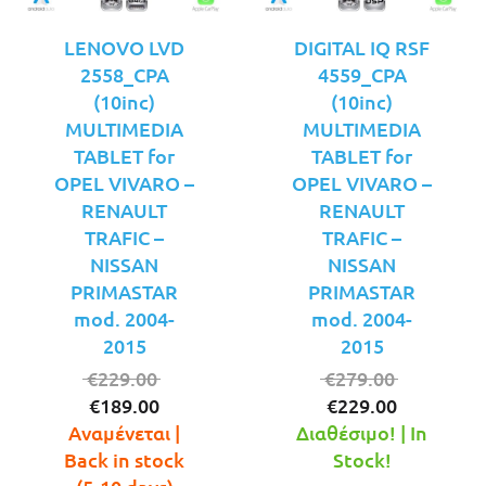
LENOVO LVD
DIGITAL IQ RSF
2558_CPA
4559_CPA
(10inc)
(10inc)
MULTIMEDIA
MULTIMEDIA
TABLET for
TABLET for
OPEL VIVARO –
OPEL VIVARO –
RENAULT
RENAULT
TRAFIC –
TRAFIC –
NISSAN
NISSAN
PRIMASTAR
PRIMASTAR
mod. 2004-
mod. 2004-
2015
2015
Original
Original
€
229.00
€
279.00
Η
price
Η
price
€
189.00
€
229.00
τρέχουσα
was:
τρέχουσ
was:
Αναμένεται |
Διαθέσιμο! | In
τιμή
€229.00.
τιμή
€279.00.
Back in stock
Stock!
είναι:
είναι: