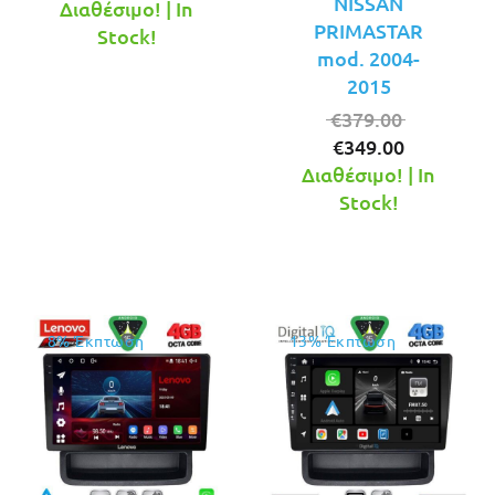
NISSAN
τρέχουσα
was:
Διαθέσιμο! | In
PRIMASTAR
τιμή
€379.00.
Stock!
mod. 2004-
είναι:
2015
€349.00.
Original
€
379.00
Η
price
€
349.00
τρέχουσ
was:
Διαθέσιμο! | In
τιμή
€379.00.
Stock!
είναι:
€349.00.
8% Έκπτωση
13% Έκπτωση