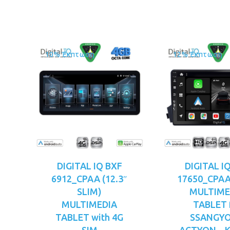
€299.00.
είναι:
€3
€269.00.
10% Έκπτωση
12% Έκπτωση
DIGITAL IQ BXF
DIGITAL I
6912_CPAA (12.3″
17650_CPAA 
SLIM)
MULTIME
MULTIMEDIA
TABLET 
TABLET with 4G
SSANGY