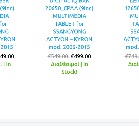
SSR
DIGITAL IQ BXK
LE
(9inc)
20650_CPAA (9inc)
12650
DIA
MULTIMEDIA
MU
for
TABLET for
TA
ONG
SSANGYONG
SS
KYRON
ACTYON – KYRON
ACTY
-2015
mod. 2006-2015
mod.
iginal
Η
Original
Η
49.00
€
549.00
€
499.00
€
749
ice
τρέχουσα
price
τρέχουσα
 | In
Διαθέσιμο! | In
Διαθ
s:
τιμή
was:
τιμή
!
Stock!
99.00.
είναι:
€549.00.
είναι:
€449.00.
€499.00.