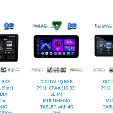
49.00.
είναι:
€379.00.
είναι:
€319.00.
€329.00.
9% Έκπτωση
11% Έκπ
Q BXF
DIGITAL IQ BXF
DIGI
(9inc)
7911_CPAA (10.33″
7912_
DIA
SLIM)
for
MULTIMEDIA
MU
ONG
TABLET with 4G
TABL