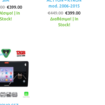
SIM
ACTYON – KYRON
mod. 2006-2015
Original
Η
.00
€
399.00
price
τρέχουσα
Original
Η
έσιμο! | In
€
449.00
€
399.00
was:
τιμή
price
τρέχουσα
Stock!
Διαθέσιμο! | In
€449.00.
είναι:
was:
τιμή
Stock!
€399.00.
€449.00.
είναι:
€399.00.
ωση