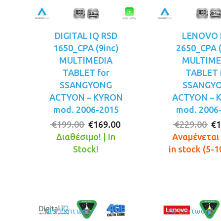
DIGITAL IQ RSD
LENOVO 
1650_CPA (9inc)
2650_CPA (
MULTIMEDIA
MULTIME
TABLET for
TABLET 
SSANGYONG
SSANGY
ACTYON – KYRON
ACTYON – 
mod. 2006-2015
mod. 2006
Original
Η
Or
€
199.00
€
169.00
€
229.00
€
1
price
τρέχουσα
pr
Διαθέσιμο! | In
Αναμένεται 
was:
τιμή
wa
Stock!
in stock (5-1
€199.00.
είναι:
€2
€169.00.
10% Έκπτωση
9% Έκπτωση