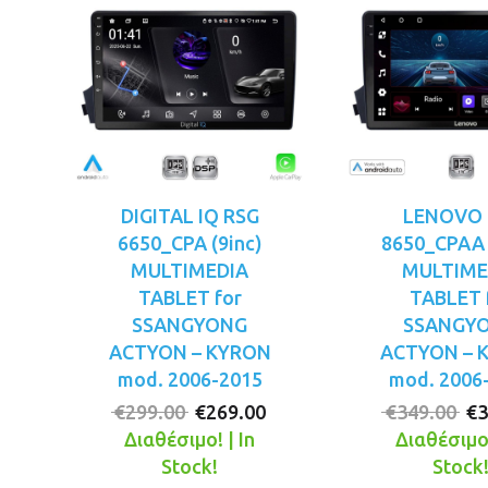
DIGITAL IQ RSG
LENOVO 
6650_CPA (9inc)
8650_CPAA 
MULTIMEDIA
MULTIME
TABLET for
TABLET 
SSANGYONG
SSANGY
ACTYON – KYRON
ACTYON – 
mod. 2006-2015
mod. 2006
Original
Η
Or
€
299.00
€
269.00
€
349.00
€
3
price
τρέχουσα
pr
Διαθέσιμο! | In
Διαθέσιμο!
was:
τιμή
wa
Stock!
Stock