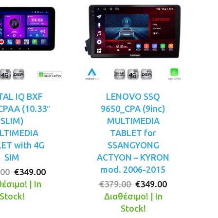
TAL IQ BXF
LENOVO SSQ
CPAA (10.33″
9650_CPA (9inc)
SLIM)
MULTIMEDIA
LTIMEDIA
TABLET for
ET with 4G
SSANGYONG
SIM
ACTYON – KYRON
mod. 2006-2015
Original
Η
.00
€
349.00
price
τρέχουσα
Original
Η
έσιμο! | In
€
379.00
€
349.00
was:
τιμή
price
τρέχουσα
Stock!
Διαθέσιμο! | In
€379.00.
είναι:
was:
τιμή
Stock!