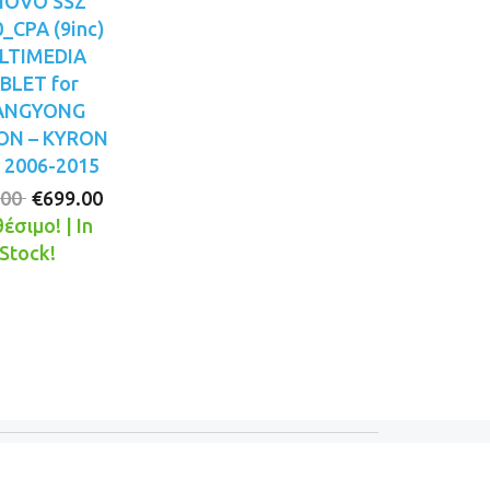
NOVO SSZ
_CPA (9inc)
LTIMEDIA
BLET for
ANGYONG
ON – KYRON
 2006-2015
Original
Η
.00
€
699.00
price
τρέχουσα
έσιμο! | In
was:
τιμή
Stock!
€749.00.
είναι:
€699.00.