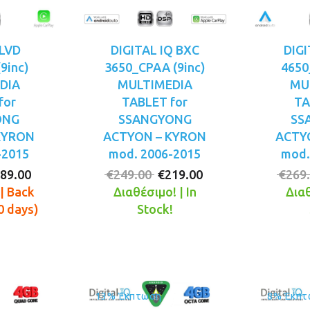
LVD
DIGITAL IQ BXC
DIGI
9inc)
3650_CPAA (9inc)
4650
DIA
MULTIMEDIA
MU
for
TABLET for
TA
ONG
SSANGYONG
SS
KYRON
ACTYON – KYRON
ACTY
-2015
mod. 2006-2015
mod.
iginal
Η
Original
Η
89.00
€
249.00
€
219.00
€
269
ice
τρέχουσα
price
τρέχουσα
| Back
Διαθέσιμο! | In
Διαθ
s:
τιμή
was:
τιμή
0 days)
Stock!
29.00.
είναι:
€249.00.
είναι:
€189.00.
€219.00.
13% Έκπτωση
8% Έκπτ