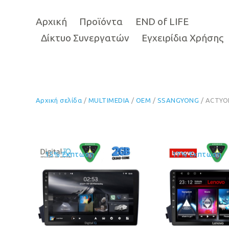
Αρχική
Προϊόντα
END of LIFE
Δίκτυο Συνεργατών
Εγχειρίδια Χρήσης
Αρχική σελίδα
/
MULTIMEDIA
/
OEM
/
SSANGYONG
/ ACTYON
15% Έκπτωση
17% Έκπτωση