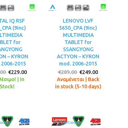
TAL IQ RSF
LENOVO LVF
_CPA (9inc)
5650_CPA (9inc)
LTIMEDIA
MULTIMEDIA
BLET for
TABLET for
ANGYONG
SSANGYONG
ON – KYRON
ACTYON – KYRON
 2006-2015
mod. 2006-2015
Original
Η
Original
Η
.00
€
229.00
€
289.00
€
249.00
price
τρέχουσα
price
τρέχουσα
έσιμο! | In
Αναμένεται | Back
was:
τιμή
was:
τιμή
Stock!
in stock (5-10 days)
€269.00.
είναι:
€289.00.
είναι:
€229.00.
€249.00.
ωση
8% Έκπτωση