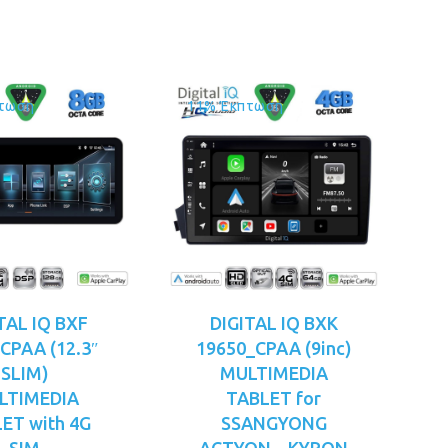
€349.00.
€379.00.
είναι:
€349.00.
τωση
11% Έκπτωση
TAL IQ BXF
DIGITAL IQ BXK
CPAA (12.3″
19650_CPAA (9inc)
SLIM)
MULTIMEDIA
LTIMEDIA
TABLET for
ET with 4G
SSANGYONG