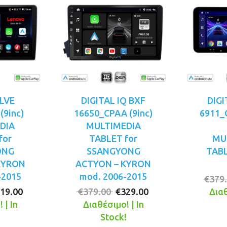
LVE
DIGITAL IQ BXF
DIGI
(9inc)
16650_CPAA (9inc)
6911_
DIA
MULTIMEDIA
for
TABLET for
MU
ONG
SSANGYONG
TABL
KYRON
ACTYON – KYRON
-2015
mod. 2006-2015
€
379
iginal
Η
Original
Η
19.00
€
379.00
€
329.00
Διαθ
ice
τρέχουσα
price
τρέχουσα
 | In
Διαθέσιμο! | In
s:
τιμή
was:
τιμή
!
Stock!