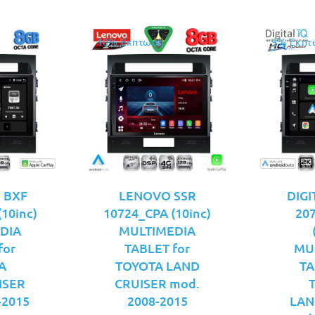
10% Έκπτωση
9% Έκπτ
Q BXF
LENOVO SSR
DIGI
10inc)
10724_CPA (10inc)
20
DIA
MULTIMEDIA
for
TABLET for
MU
A
TOYOTA LAND
TA
ISER
CRUISER mod.
-2015
2008-2015
LAN