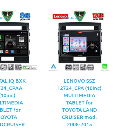
ωση
7% Έκπτωση
TAL IQ BXK
LENOVO SSZ
724_CPAA
12724_CPA (10inc)
(10inc)
MULTIMEDIA
LTIMEDIA
TABLET for
BLET for
TOYOTA LAND
TOYOTA
CRUISER mod.
DCRUISER
2008-2015