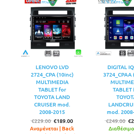
17% Έκπτωση
12% Έκπτωση
LENOVO LVD
DIGITAL I
2724_CPA (10inc)
3724_CPAA (
MULTIMEDIA
MULTIME
TABLET for
TABLET 
TOYOTA LAND
TOYOT
CRUISER mod.
LANDCRU
2008-2015
mod. 2008
Original
Η
Or
€
229.00
€
189.00
€
249.00
€
2
price
τρέχουσα
pr
Αναμένεται | Back
Διαθέσιμο!