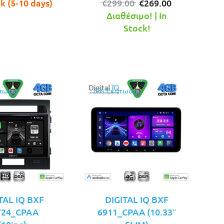
was:
τιμή
Original
Η
ck (5-10 days)
€
299.00
€
269.00
€289.00.
είναι:
price
τρέχουσα
Διαθέσιμο! | In
€249.00.
was:
τιμή
Stock!
€299.00.
είναι:
€269.00.
τωση
8% Έκπτωση
TAL IQ BXF
DIGITAL IQ BXF
724_CPAA
6911_CPAA (10.33″