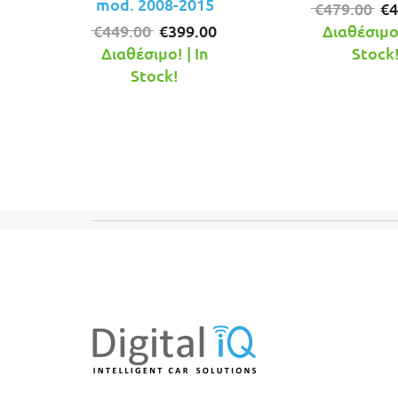
mod. 2008-2015
Or
€
479.00
€
4
Original
Η
pr
€
449.00
€
399.00
Διαθέσιμο!
price
τρέχουσα
wa
Διαθέσιμο! | In
Stock
was:
τιμή
€4
Stock!
€449.00.
είναι:
€399.00.