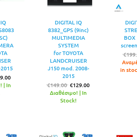
 IQ
DIGITAL IQ
DIGI
S8083
8382_GPS (9inc)
STRE
SC)
MULTIMEDIA
BOX f
MERA
SYSTEM
screen
OTA
for TOYOTA
€
199
ISER
LANDCRUISER
Αναμέ
-2015
J150 mod. 2008-
in sto
2015
iginal
Η
9.00
ice
τρέχουσα
Original
Η
 | In
€
149.00
€
129.00
s:
τιμή
price
τρέχουσα
!
Διαθέσιμο! | In
9.00.
είναι:
was:
τιμή
Stock!
€69.00.
€149.00.
είναι:
€129.00.