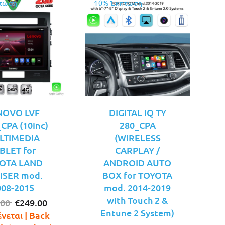
τωση
10% Έκπτωση
NOVO LVF
DIGITAL IQ TΥ
CPA (10inc)
280_CPA
LTIMEDIA
(WIRELESS
BLET for
CARPLAY /
OTA LAND
ANDROID AUTO
ISER mod.
BOX for TOYOTA
008-2015
mod. 2014-2019
with Touch 2 &
Original
Η
.00
€
249.00
Entune 2 System)
price
τρέχουσα
νεται | Back