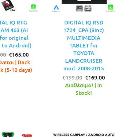
TAL IQ RTG
DIGITAL IQ RSD
AM 463 (AI
1724_CPA (9inc)
or original
MULTIMEDIA
 to Android)
TABLET for
TOYOTA
Original
Η
.00
€
165.00
LANDCRUISER
price
τρέχουσα
νεται | Back
mod. 2008-2015
was:
τιμή
ck (5-10 days)
€199.00.
είναι:
Original
Η
€
199.00
€
169.00
€165.00.
price
τρέχουσα
Διαθέσιμο! | In
was:
τιμή
Stock!
€199.00.
είναι:
€169.00.