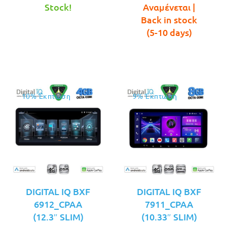
τιμή
€379.00.
τρέχουσ
was:
Stock!
Αναμένεται |
είναι:
τιμή
€399.00.
Back in stock
€349.00.
είναι:
(5-10 days)
€349.00.
10% Έκπτωση
9% Έκπτωση
DIGITAL IQ BXF
DIGITAL IQ BXF
6912_CPAA
7911_CPAA
(12.3″ SLIM)
(10.33″ SLIM)