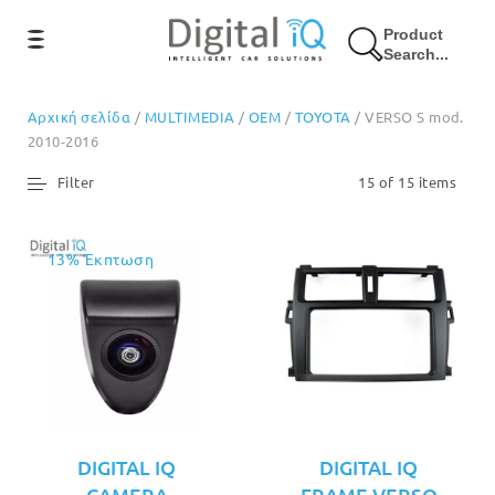
Product
Search...
Αρχική σελίδα
/
MULTIMEDIA
/
OEM
/
TOYOTA
/ VERSO S mod.
2010-2016
Filter
15 of 15 items
13% Έκπτωση
DIGITAL IQ
DIGITAL IQ
CAMERA
FRAME VERSO