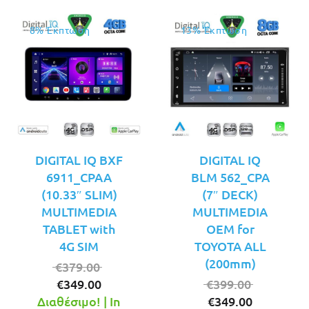
8% Έκπτωση
13% Έκπτωση
DIGITAL IQ BXF
DIGITAL IQ
6911_CPAA
BLM 562_CPA
(10.33″ SLIM)
(7″ DECK)
MULTIMEDIA
MULTIMEDIA
TABLET with
OEM for
4G SIM
TOYOTA ALL
(200mm)
Original
€
379.00
Η
price
Original
€
349.00
€
399.00
τρέχουσα
was:
Η
price
Διαθέσιμο! | In
€
349.00