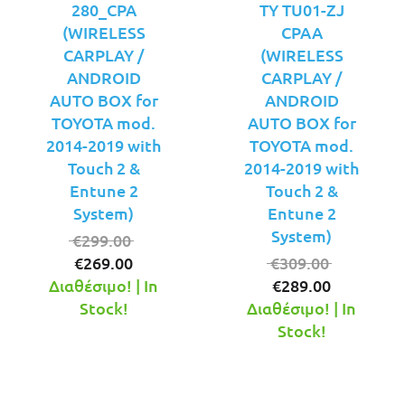
280_CPA
TY TU01-ZJ
(WIRELESS
CPAA
CARPLAY /
(WIRELESS
ANDROID
CARPLAY /
AUTO BOX for
ANDROID
TOYOTA mod.
AUTO BOX for
2014-2019 with
TOYOTA mod.
Touch 2 &
2014-2019 with
Entune 2
Touch 2 &
System)
Entune 2
System)
Original
€
299.00
Η
price
Original
€
269.00
€
309.00
τρέχουσα
was:
Η
price
Διαθέσιμο! | In
€
289.00
τιμή
€299.00.
τρέχουσ
was:
Stock!
Διαθέσιμο! | In
είναι:
τιμή
€309.00.
Stock!
€269.00.
είναι:
€289.00.