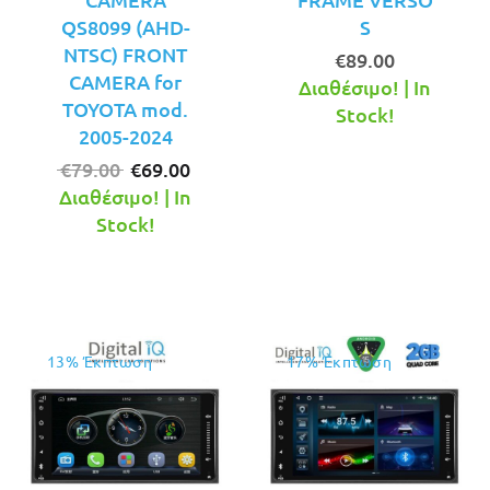
QS8099 (AHD-
S
NTSC) FRONT
€
89.00
CAMERA for
Διαθέσιμο! | In
TOYOTA mod.
Stock!
2005-2024
Original
Η
€
79.00
€
69.00
price
τρέχουσα
Διαθέσιμο! | In
was:
τιμή
Stock!
€79.00.
είναι:
€69.00.
13% Έκπτωση
17% Έκπτωση