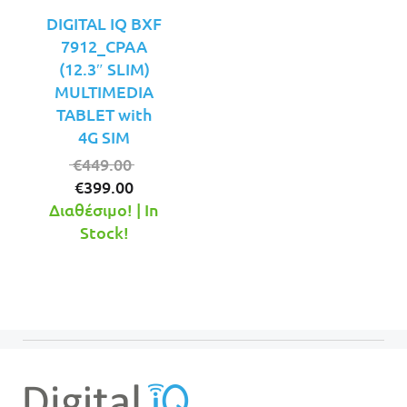
DIGITAL IQ BXF
7912_CPAA
(12.3″ SLIM)
MULTIMEDIA
TABLET with
4G SIM
Original
€
449.00
Η
price
€
399.00
τρέχουσα
was:
Διαθέσιμο! | In
τιμή
€449.00.
Stock!
είναι:
€399.00.