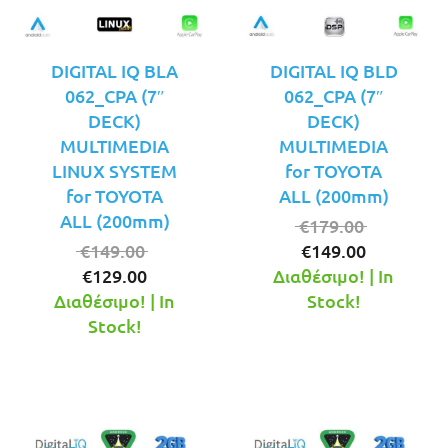
DIGITAL IQ BLA
DIGITAL IQ BLD
062_CPA (7″
062_CPA (7″
DECK)
DECK)
MULTIMEDIA
MULTIMEDIA
LINUX SYSTEM
for TOYOTA
for TOYOTA
ALL (200mm)
ALL (200mm)
Original
€
179.00
Original
Η
price
€
149.00
€
149.00
Η
price
τρέχουσ
was:
€
129.00
Διαθέσιμο! | In
τρέχουσα
was:
τιμή
€179.00.
Διαθέσιμο! | In
Stock!
τιμή
€149.00.
είναι:
Stock!
είναι:
€149.00.
€129.00.