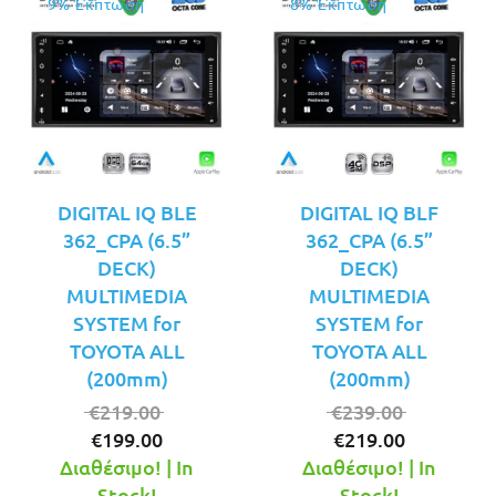
9% Έκπτωση
8% Έκπτωση
DIGITAL IQ BLE
DIGITAL IQ BLF
362_CPA (6.5”
362_CPA (6.5”
DECK)
DECK)
MULTIMEDIA
MULTIMEDIA
SYSTEM for
SYSTEM for
TOYOTA ALL
TOYOTA ALL
(200mm)
(200mm)
Original
Original
€
219.00
€
239.00
Η
price
Η
price
€
199.00
€
219.00
τρέχουσα
was:
τρέχουσ
was:
Διαθέσιμο! | In
Διαθέσιμο! | In
τιμή
€219.00.
τιμή
€239.00.
Stock!
Stock!