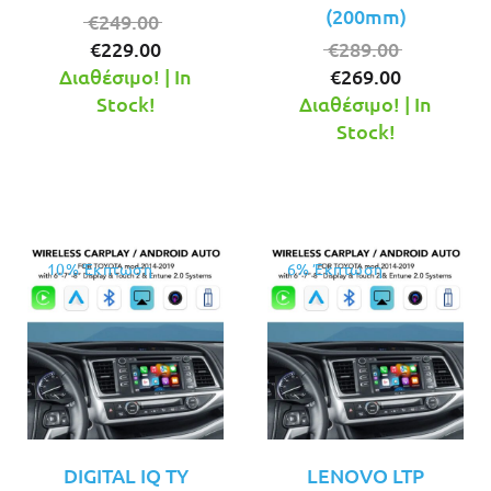
(200mm)
Original
€
249.00
Η
price
Original
€
229.00
€
289.00
τρέχουσα
was:
Η
price
Διαθέσιμο! | In
€
269.00
τιμή
€249.00.
τρέχουσ
was:
Stock!
Διαθέσιμο! | In
είναι:
τιμή
€289.00.
Stock!
€229.00.
είναι:
€269.00.
10% Έκπτωση
6% Έκπτωση
DIGITAL IQ TΥ
LENOVO LTP