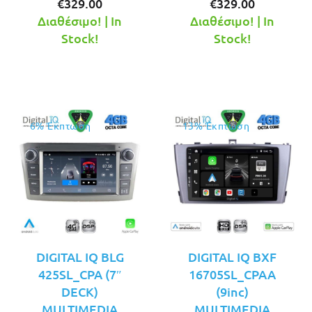
Η
price
Η
price
€
329.00
€
329.00
τρέχουσα
was:
τρέχουσ
was:
Διαθέσιμο! | In
Διαθέσιμο! | In
τιμή
€349.00.
τιμή
€379.00.
Stock!
Stock!
είναι:
είναι:
€329.00.
€329.00.
6% Έκπτωση
13% Έκπτωση
DIGITAL IQ BLG
DIGITAL IQ BXF
425SL_CPA (7″
16705SL_CPAA
DECK)
(9inc)
MULTIMEDIA
MULTIMEDIA