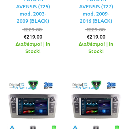
AVENSIS (T25)
AVENSIS (T27)
mod. 2003-
mod. 2009-
2009 (BLACK)
2016 (BLACK)
Original
Original
€
229.00
€
229.00
Η
price
Η
price
€
219.00
€
219.00
τρέχουσα
was:
τρέχουσ
was:
Διαθέσιμο! | In
Διαθέσιμο! | In
τιμή
€229.00.
τιμή
€229.00.
Stock!
Stock!
είναι:
είναι:
€219.00.
€219.00.
4% Έκπτωση
4% Έκπτωση