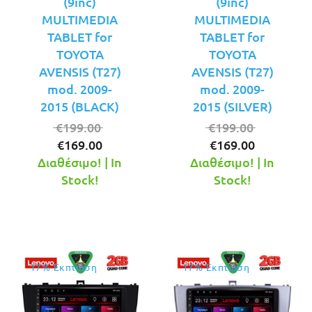
(9inc)
(9inc)
MULTIMEDIA
MULTIMEDIA
TABLET for
TABLET for
TOYOTA
TOYOTA
AVENSIS (T27)
AVENSIS (T27)
mod. 2009-
mod. 2009-
2015 (BLACK)
2015 (SILVER)
Original
Original
€
199.00
€
199.00
Η
price
Η
price
€
169.00
€
169.00
τρέχουσα
was:
τρέχουσ
was:
Διαθέσιμο! | In
Διαθέσιμο! | In
τιμή
€199.00.
τιμή
€199.00.
Stock!
Stock!
είναι:
είναι:
€169.00.
€169.00.
17% Έκπτωση
17% Έκπτωση