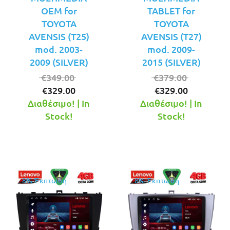
OEM for
TABLET for
TOYOTA
TOYOTA
AVENSIS (T25)
AVENSIS (T27)
mod. 2003-
mod. 2009-
2009 (SILVER)
2015 (SILVER)
Original
Original
€
349.00
€
379.00
Η
price
Η
price
€
329.00
€
329.00
τρέχουσα
was:
τρέχουσ
was:
Διαθέσιμο! | In
Διαθέσιμο! | In
τιμή
€349.00.
τιμή
€379.00.
Stock!
Stock!
είναι:
είναι:
€329.00.
€329.00.
8% Έκπτωση
8% Έκπτωση