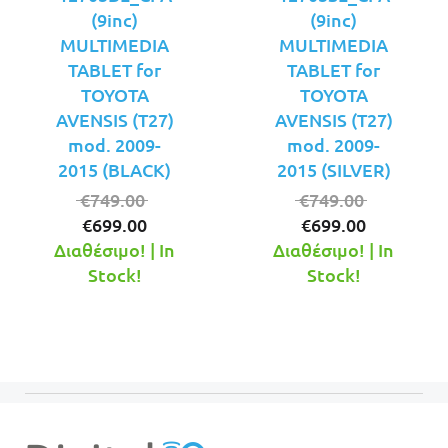
(9inc)
(9inc)
MULTIMEDIA
MULTIMEDIA
TABLET for
TABLET for
TOYOTA
TOYOTA
AVENSIS (T27)
AVENSIS (T27)
mod. 2009-
mod. 2009-
2015 (BLACK)
2015 (SILVER)
Original
Original
€
749.00
€
749.00
Η
price
Η
price
€
699.00
€
699.00
τρέχουσα
was:
τρέχουσ
was:
Διαθέσιμο! | In
Διαθέσιμο! | In
τιμή
€749.00.
τιμή
€749.00.
Stock!
Stock!
είναι:
είναι:
€699.00.
€699.00.