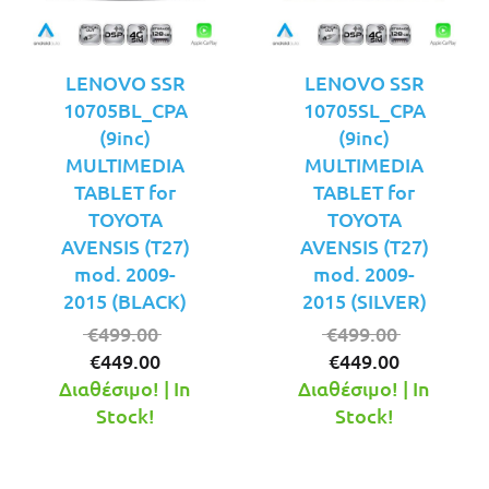
LENOVO SSR
LENOVO SSR
10705BL_CPA
10705SL_CPA
(9inc)
(9inc)
MULTIMEDIA
MULTIMEDIA
TABLET for
TABLET for
TOYOTA
TOYOTA
AVENSIS (T27)
AVENSIS (T27)
mod. 2009-
mod. 2009-
2015 (BLACK)
2015 (SILVER)
Original
Original
€
499.00
€
499.00
Η
price
Η
price
€
449.00
€
449.00
τρέχουσα
was:
τρέχουσ
was:
Διαθέσιμο! | In
Διαθέσιμο! | In
τιμή
€499.00.
τιμή
€499.00.
Stock!
Stock!
είναι:
είναι:
€449.00.
€449.00.