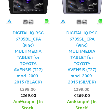
DIGITAL IQ RSG
DIGITAL IQ RSG
6705BL_CPA
6705SL_CPA
(9inc)
(9inc)
MULTIMEDIA
MULTIMEDIA
TABLET for
TABLET for
TOYOTA
TOYOTA
AVENSIS (T27)
AVENSIS (T27)
mod. 2009-
mod. 2009-
2015 (BLACK)
2015 (SILVER)
Original
Original
€
299.00
€
299.00
Η
price
Η
price
€
269.00
€
269.00
τρέχουσα
was:
τρέχουσ
was:
Διαθέσιμο! | In
Διαθέσιμο! | In
τιμή
€299.00.
τιμή
€299.00.
Stock!
Stock!