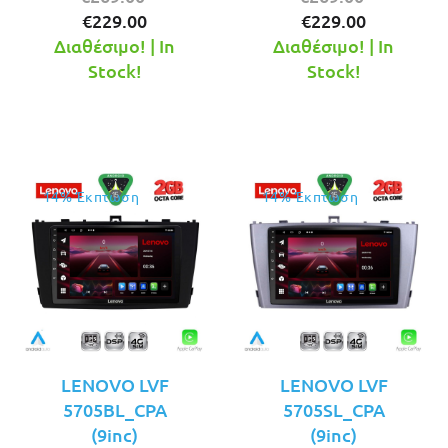
Η
price
Η
price
€
229.00
€
229.00
τρέχουσα
was:
τρέχουσ
was:
Διαθέσιμο! | In
Διαθέσιμο! | In
τιμή
€269.00.
τιμή
€269.00.
Stock!
Stock!
είναι:
είναι:
€229.00.
€229.00.
14% Έκπτωση
14% Έκπτωση
LENOVO LVF
LENOVO LVF
5705BL_CPA
5705SL_CPA
(9inc)
(9inc)