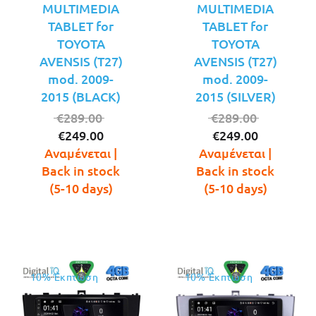
MULTIMEDIA
MULTIMEDIA
TABLET for
TABLET for
TOYOTA
TOYOTA
AVENSIS (T27)
AVENSIS (T27)
mod. 2009-
mod. 2009-
2015 (BLACK)
2015 (SILVER)
Original
Original
€
289.00
€
289.00
Η
price
Η
price
€
249.00
€
249.00
τρέχουσα
was:
τρέχουσ
was:
Αναμένεται |
Αναμένεται |
τιμή
€289.00.
τιμή
€289.00.
Back in stock
Back in stock
είναι:
είναι:
(5-10 days)
(5-10 days)
€249.00.
€249.00.
10% Έκπτωση
10% Έκπτωση