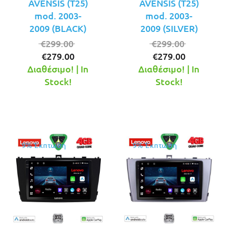
AVENSIS (T25)
AVENSIS (T25)
mod. 2003-
mod. 2003-
2009 (BLACK)
2009 (SILVER)
Original
Original
€
299.00
€
299.00
Η
price
Η
price
€
279.00
€
279.00
τρέχουσα
was:
τρέχουσ
was:
Διαθέσιμο! | In
Διαθέσιμο! | In
τιμή
€299.00.
τιμή
€299.00.
Stock!
Stock!
είναι:
είναι:
€279.00.
€279.00.
9% Έκπτωση
9% Έκπτωση