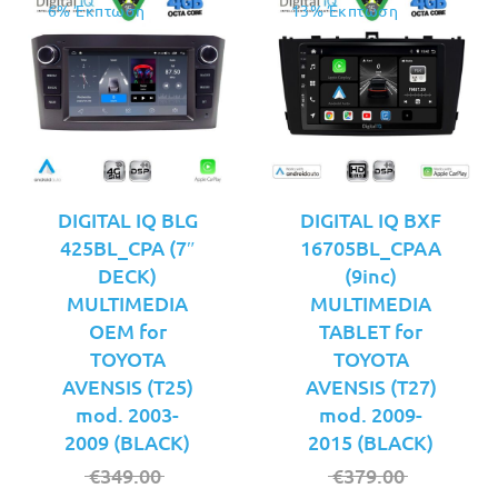
6% Έκπτωση
13% Έκπτωση
DIGITAL IQ BLG
DIGITAL IQ BXF
425BL_CPA (7″
16705BL_CPAA
DECK)
(9inc)
MULTIMEDIA
MULTIMEDIA
OEM for
TABLET for
TOYOTA
TOYOTA
AVENSIS (T25)
AVENSIS (T27)
mod. 2003-
mod. 2009-
2009 (BLACK)
2015 (BLACK)
Original
Original
€
349.00
€
379.00