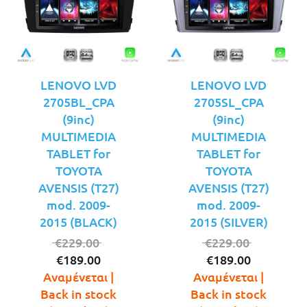
LENOVO LVD
LENOVO LVD
2705BL_CPA
2705SL_CPA
(9inc)
(9inc)
MULTIMEDIA
MULTIMEDIA
TABLET for
TABLET for
TOYOTA
TOYOTA
AVENSIS (T27)
AVENSIS (T27)
mod. 2009-
mod. 2009-
2015 (BLACK)
2015 (SILVER)
Original
Original
€
229.00
€
229.00
Η
price
Η
price
€
189.00
€
189.00
τρέχουσα
was:
τρέχουσ
was:
Αναμένεται |
Αναμένεται |
τιμή
€229.00.
τιμή
€229.00.
Back in stock
Back in stock