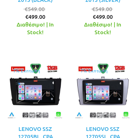
Original
Original
€
549.00
€
549.00
Η
price
Η
price
€
499.00
€
499.00
τρέχουσα
was:
τρέχουσ
was:
Διαθέσιμο! | In
Διαθέσιμο! | In
τιμή
€549.00.
τιμή
€549.00.
Stock!
Stock!
είναι:
είναι:
€499.00.
€499.00.
7% Έκπτωση
7% Έκπτωση
LENOVO SSZ
LENOVO SSZ
12705BL_CPA
12705SL_CPA