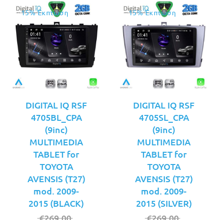
15% Έκπτωση
15% Έκπτωση
DIGITAL IQ RSF
DIGITAL IQ RSF
4705BL_CPA
4705SL_CPA
(9inc)
(9inc)
MULTIMEDIA
MULTIMEDIA
TABLET for
TABLET for
TOYOTA
TOYOTA
AVENSIS (T27)
AVENSIS (T27)
mod. 2009-
mod. 2009-
2015 (BLACK)
2015 (SILVER)
Original
Original
€
269.00
€
269.00