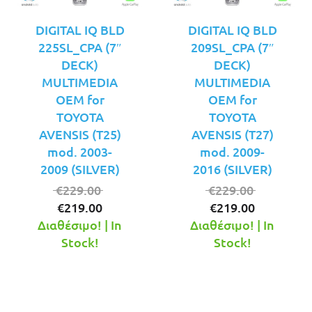
DIGITAL IQ BLD
DIGITAL IQ BLD
225SL_CPA (7″
209SL_CPA (7″
DECK)
DECK)
MULTIMEDIA
MULTIMEDIA
OEM for
OEM for
TOYOTA
TOYOTA
AVENSIS (T25)
AVENSIS (T27)
mod. 2003-
mod. 2009-
2009 (SILVER)
2016 (SILVER)
Original
Original
€
229.00
€
229.00
Η
price
Η
price
€
219.00
€
219.00
τρέχουσα
was:
τρέχουσ
was:
Διαθέσιμο! | In
Διαθέσιμο! | In
τιμή
€229.00.
τιμή
€229.00.
Stock!
Stock!
είναι:
είναι:
€219.00.
€219.00.