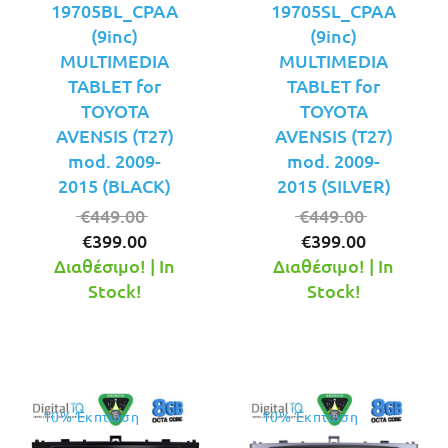
19705BL_CPAA
19705SL_CPAA
(9inc)
(9inc)
MULTIMEDIA
MULTIMEDIA
TABLET for
TABLET for
TOYOTA
TOYOTA
AVENSIS (T27)
AVENSIS (T27)
mod. 2009-
mod. 2009-
2015 (BLACK)
2015 (SILVER)
Original
Original
€
449.00
€
449.00
Η
price
Η
price
€
399.00
€
399.00
τρέχουσα
was:
τρέχουσ
was:
Διαθέσιμο! | In
Διαθέσιμο! | In
τιμή
€449.00.
τιμή
€449.00.
Stock!
Stock!
είναι:
είναι:
€399.00.
€399.00.
10% Έκπτωση
10% Έκπτωση