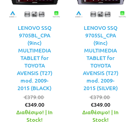
LENOVO SSQ
LENOVO SSQ
9705BL_CPA
9705SL_CPA
(9inc)
(9inc)
MULTIMEDIA
MULTIMEDIA
TABLET for
TABLET for
TOYOTA
TOYOTA
AVENSIS (T27)
AVENSIS (T27)
mod. 2009-
mod. 2009-
2015 (BLACK)
2015 (SILVER)
Original
Original
€
379.00
€
379.00
Η
price
Η
price
€
349.00
€
349.00
τρέχουσα
was:
τρέχουσ
was:
Διαθέσιμο! | In
Διαθέσιμο! | In
τιμή
€379.00.
τιμή
€379.00.
Stock!
Stock!
είναι:
είναι:
€349.00.
€349.00.