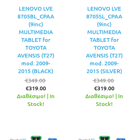
LENOVO LVE
LENOVO LVE
8705BL_CPAA
8705SL_CPAA
(9inc)
(9inc)
MULTIMEDIA
MULTIMEDIA
TABLET for
TABLET for
TOYOTA
TOYOTA
AVENSIS (T27)
AVENSIS (T27)
mod. 2009-
mod. 2009-
2015 (BLACK)
2015 (SILVER)
Original
Original
€
349.00
€
349.00
Η
price
Η
price
€
319.00
€
319.00
τρέχουσα
was:
τρέχουσ
was:
Διαθέσιμο! | In
Διαθέσιμο! | In
τιμή
€349.00.
τιμή
€349.00.
Stock!
Stock!
είναι:
είναι:
€319.00.
€319.00.