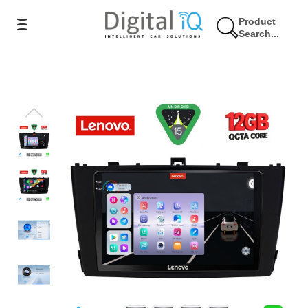
Product
Search...
7% Έκπτωση