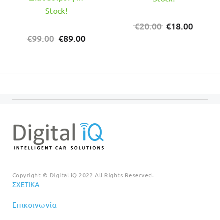
Stock!
Original
Η
€
20.00
€
18.00
Original
Η
price
τρέχο
€
99.00
€
89.00
price
τρέχουσα
was:
τιμή
was:
τιμή
€20.00.
είναι:
€99.00.
είναι:
€18.00
€89.00.
Copyright © Digital iQ 2022 All Rights Reserved.
ΣΧΕΤΙΚΆ
Επικοινωνία