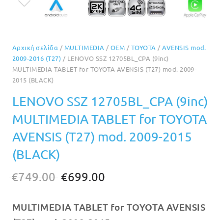
Αρχική σελίδα
/
MULTIMEDIA
/
OEM
/
TOYOTA
/
AVENSIS mod.
2009-2016 (T27)
/ LENOVO SSZ 12705BL_CPA (9inc)
MULTIMEDIA TABLET for TOYOTA AVENSIS (T27) mod. 2009-
2015 (BLACK)
LENOVO SSZ 12705BL_CPA (9inc)
MULTIMEDIA TABLET for TOYOTA
AVENSIS (T27) mod. 2009-2015
(BLACK)
Original
Η
€
749.00
€
699.00
price
τρέχουσα
MULTIMEDIA TABLET for TOYOTA AVENSIS
was:
τιμή