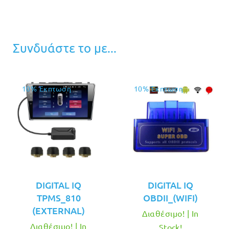
Συνδυάστε το με...
10% Έκπτωση
10% Έκπτωση
DIGITAL IQ
DIGITAL IQ
TPMS_810
OBDII_(WIFI)
(EXTERNAL)
Διαθέσιμο! | In
Διαθέσιμο! | In
Stock!