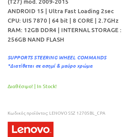
(T27) mod. 2009-2015
€749.00.
είναι:
ANDROID 15 | Ultra Fast Loading 2sec
€699.00.
CPU: UIS 7870 | 64 bit | 8 CORE | 2.7GHz
RAM: 12GB DDR4 | INTERNAL STORAGE :
256GB NAND FLASH
SUPPORTS STEERING WHEEL COMMANDS
*Διατίθεται σε ασημί & μαύρο χρώμα
Διαθέσιμο! | In Stock!
Κωδικός προϊόντος:
LENOVO SSZ 12705BL_CPA