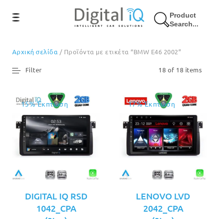
Product
Search...
Αρχική σελίδα
/ Προϊόντα με ετικέτα “BMW E46 2002”
Filter
18 of 18 items
15% Έκπτωση
17% Έκπτωση
DIGITAL IQ RSD
LENOVO LVD
1042_CPA
2042_CPA