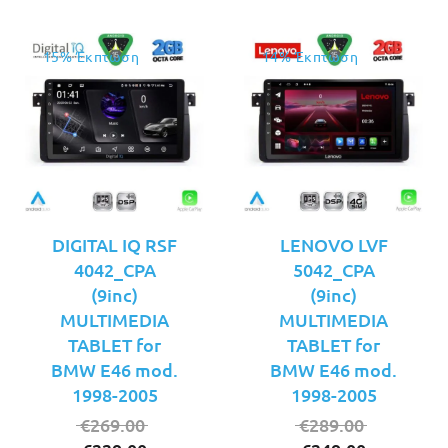
15% Έκπτωση
14% Έκπτωση
DIGITAL IQ RSF
LENOVO LVF
4042_CPA
5042_CPA
(9inc)
(9inc)
MULTIMEDIA
MULTIMEDIA
TABLET for
TABLET for
BMW E46 mod.
BMW E46 mod.
1998-2005
1998-2005
Original
Original
€
269.00
€
289.00