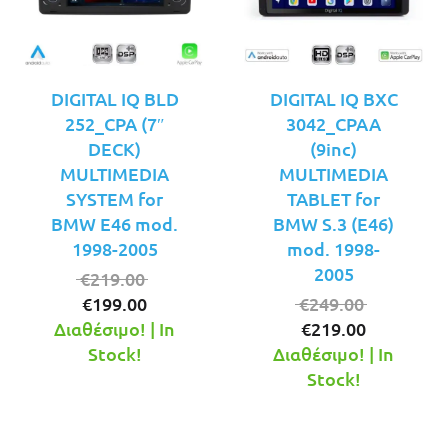
DIGITAL IQ BLD
DIGITAL IQ BXC
252_CPA (7″
3042_CPAA
DECK)
(9inc)
MULTIMEDIA
MULTIMEDIA
SYSTEM for
TABLET for
BMW E46 mod.
BMW S.3 (E46)
1998-2005
mod. 1998-
2005
Original
€
219.00
Η
price
Original
€
199.00
€
249.00
τρέχουσα
was:
Η
price
Διαθέσιμο! | In
€
219.00
τιμή
€219.00.
τρέχουσ
was:
Stock!
Διαθέσιμο! | In
είναι:
τιμή
€249.00.
Stock!
€199.00.
είναι:
€219.00.