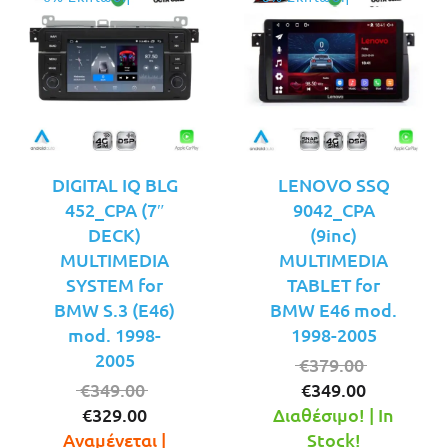
DIGITAL IQ BLG
LENOVO SSQ
452_CPA (7″
9042_CPA
DECK)
(9inc)
MULTIMEDIA
MULTIMEDIA
SYSTEM for
TABLET for
BMW S.3 (E46)
BMW E46 mod.
mod. 1998-
1998-2005
2005
Original
€
379.00
Original
Η
price
€
349.00
€
349.00
Η
price
τρέχουσ
was:
€
329.00
Διαθέσιμο! | In
τρέχουσα
was:
τιμή
€379.00.
Αναμένεται |
Stock!