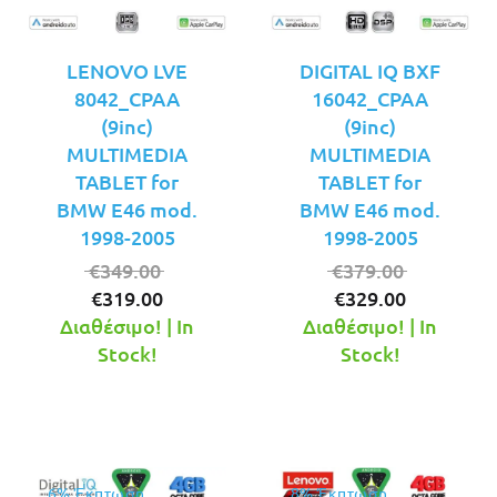
LENOVO LVE
DIGITAL IQ BXF
8042_CPAA
16042_CPAA
(9inc)
(9inc)
MULTIMEDIA
MULTIMEDIA
TABLET for
TABLET for
BMW E46 mod.
BMW E46 mod.
1998-2005
1998-2005
Original
Original
€
349.00
€
379.00
Η
price
Η
price
€
319.00
€
329.00
τρέχουσα
was:
τρέχουσ
was:
Διαθέσιμο! | In
Διαθέσιμο! | In
τιμή
€349.00.
τιμή
€379.00.
Stock!
Stock!
είναι:
είναι:
€319.00.
€329.00.
6% Έκπτωση
8% Έκπτωση