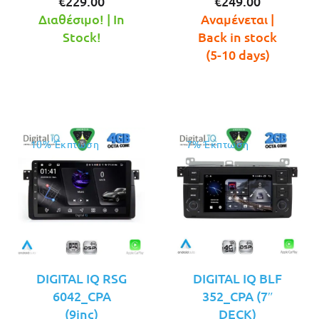
Η
price
Η
price
€
229.00
€
249.00
τρέχουσα
was:
τρέχουσ
was:
Διαθέσιμο! | In
Αναμένεται |
τιμή
€269.00.
τιμή
€289.00.
Stock!
Back in stock
είναι:
είναι:
(5-10 days)
€229.00.
€249.00.
10% Έκπτωση
7% Έκπτωση
DIGITAL IQ RSG
DIGITAL IQ BLF
6042_CPA
352_CPA (7″
(9inc)
DECK)