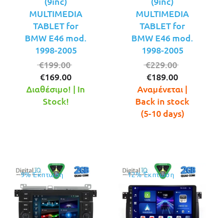
(9inc)
(9inc)
MULTIMEDIA
MULTIMEDIA
TABLET for
TABLET for
BMW E46 mod.
BMW E46 mod.
1998-2005
1998-2005
Original
Original
€
199.00
€
229.00
Η
price
Η
price
€
169.00
€
189.00
τρέχουσα
was:
τρέχουσ
was:
Διαθέσιμο! | In
Αναμένεται |
τιμή
€199.00.
τιμή
€229.00.
Stock!
Back in stock
είναι:
είναι:
(5-10 days)
€169.00.
€189.00.
9% Έκπτωση
12% Έκπτωση