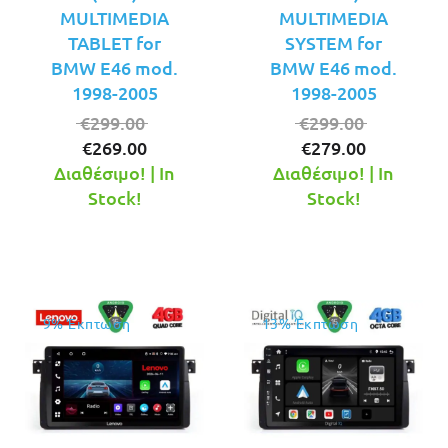
MULTIMEDIA
MULTIMEDIA
TABLET for
SYSTEM for
BMW E46 mod.
BMW E46 mod.
1998-2005
1998-2005
Original
Original
€
299.00
€
299.00
Η
price
Η
price
€
269.00
€
279.00
τρέχουσα
was:
τρέχουσ
was:
Διαθέσιμο! | In
Διαθέσιμο! | In
τιμή
€299.00.
τιμή
€299.00.
Stock!
Stock!
είναι:
είναι:
€269.00.
€279.00.
9% Έκπτωση
13% Έκπτωση