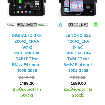
DIGITAL IQ BXK
LENOVO SSZ
20042_CPAA
12042_CPA
(9inc)
(9inc)
MULTIMEDIA
MULTIMEDIA
TABLET for
TABLET for
BMW E46 mod.
BMW E46 mod.
1998-2005
1998-2005
Original
Original
€
549.00
€
749.00
Η
price
Η
price
€
499.00
€
699.00
τρέχουσα
was:
τρέχουσ
was:
Διαθέσιμο! | In
Διαθέσιμο! | In
τιμή
€549.00.
τιμή
€749.00.
Stock!
Stock!
είναι:
είναι: