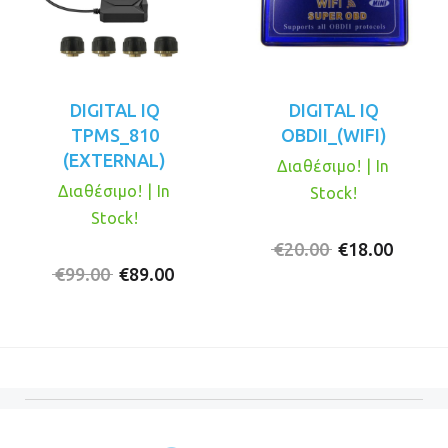
DIGITAL IQ
DIGITAL IQ
TPMS_810
OBDII_(WIFI)
(EXTERNAL)
Διαθέσιμο! | In
Διαθέσιμο! | In
Stock!
Stock!
Original
Η
€
20.00
€
18.00
Original
Η
price
τρέχο
€
99.00
€
89.00
price
τρέχουσα
was:
τιμή
was:
τιμή
€20.00.
είναι:
€99.00.
είναι:
€18.00
€89.00.