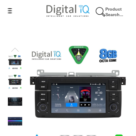
Product
Search...
4% Έκπτωση