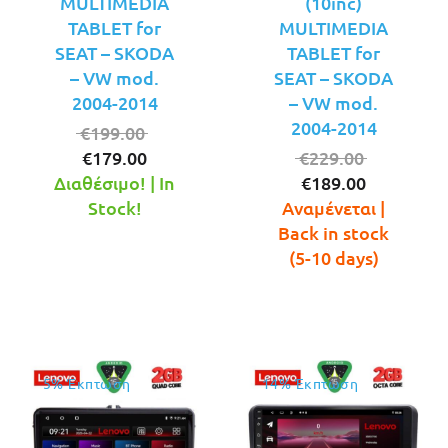
MULTIMEDIA
(10inc)
TABLET for
MULTIMEDIA
SEAT – SKODA
TABLET for
– VW mod.
SEAT – SKODA
2004-2014
– VW mod.
2004-2014
Original
€
199.00
Η
price
Original
€
179.00
€
229.00
τρέχουσα
was:
Η
price
Διαθέσιμο! | In
€
189.00
τιμή
€199.00.
τρέχουσ
was:
Stock!
Αναμένεται |
είναι:
τιμή
€229.00.
Back in stock
€179.00.
είναι:
(5-10 days)
€189.00.
5% Έκπτωση
14% Έκπτωση