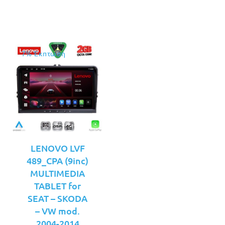
€249.00.
7% Έκπτωση
LENOVO LVF
489_CPA (9inc)
MULTIMEDIA
TABLET for
SEAT – SKODA
– VW mod.
2004-2014