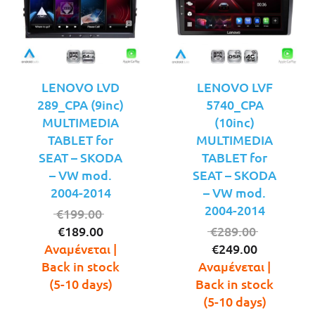
LENOVO LVD
LENOVO LVF
289_CPA (9inc)
5740_CPA
MULTIMEDIA
(10inc)
TABLET for
MULTIMEDIA
SEAT – SKODA
TABLET for
– VW mod.
SEAT – SKODA
2004-2014
– VW mod.
2004-2014
Original
€
199.00
Η
price
Original
€
189.00
€
289.00
τρέχουσα
was:
Η
price
Αναμένεται |
€
249.00
τιμή
€199.00.
τρέχουσ
was:
Back in stock
Αναμένεται |
είναι:
τιμή
€289.00.
(5-10 days)
Back in stock
€189.00.
είναι:
(5-10 days)