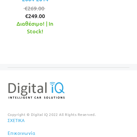
Original
€
269.00
Η
price
€
249.00
τρέχουσα
was:
Διαθέσιμο! | In
τιμή
€269.00.
Stock!
είναι:
€249.00.
Copyright © Digital iQ 2022 All Rights Reserved.
ΣΧΕΤΙΚΆ
Επικοινωνία