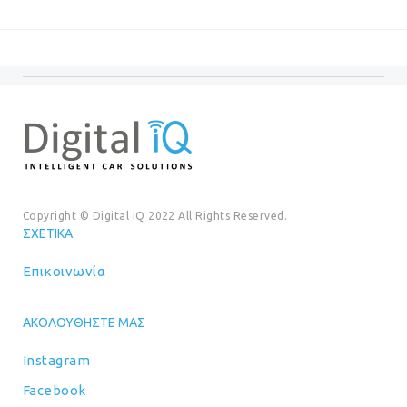
was:
τιμή
€20.00.
είναι:
€99.00.
είναι:
€18.00
€89.00.
Copyright © Digital iQ 2022 All Rights Reserved.
ΣΧΕΤΙΚΆ
Επικοινωνία
ΑΚΟΛΟΥΘΉΣΤΕ ΜΑΣ
Instagram
Facebook