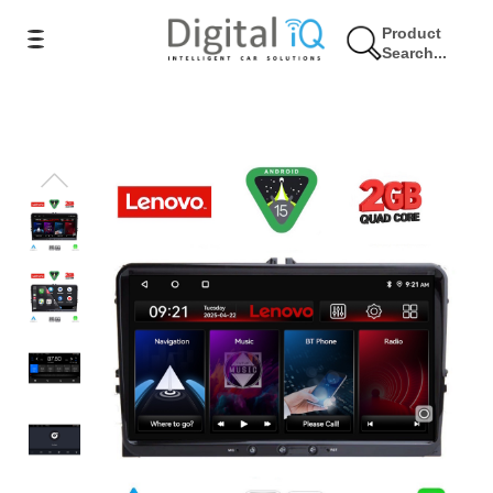
Product
Search...
5% Έκπτωση