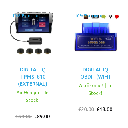
10% Έκπτωση
10% Έκπτωση
DIGITAL IQ
DIGITAL IQ
TPMS_810
OBDII_(WIFI)
(EXTERNAL)
Διαθέσιμο! | In
Διαθέσιμο! | In
Stock!
Stock!
Original
Η
€
20.00
€
18.00
Original
Η
price
τρέχο
€
99.00
€
89.00
price
τρέχουσα
was:
τιμή