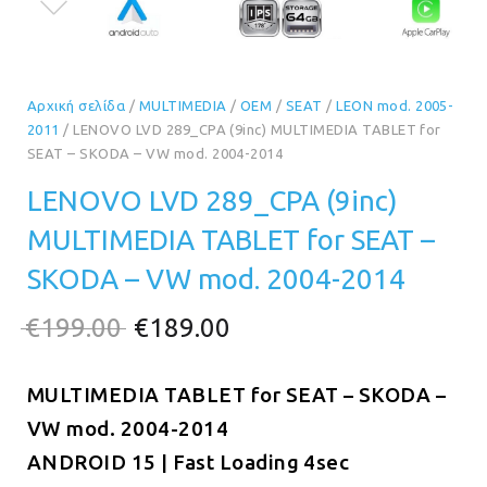
Αρχική σελίδα
/
MULTIMEDIA
/
OEM
/
SEAT
/
LEON mod. 2005-
2011
/ LENOVO LVD 289_CPA (9inc) MULTIMEDIA TABLET for
SEAT – SKODA – VW mod. 2004-2014
LENOVO LVD 289_CPA (9inc)
MULTIMEDIA TABLET for SEAT –
SKODA – VW mod. 2004-2014
Original
Η
€
199.00
€
189.00
price
τρέχουσα
MULTIMEDIA TABLET for SEAT – SKODA –
was:
τιμή
VW mod. 2004-2014
€199.00.
είναι:
ANDROID 15 | Fast Loading 4sec
€189.00.