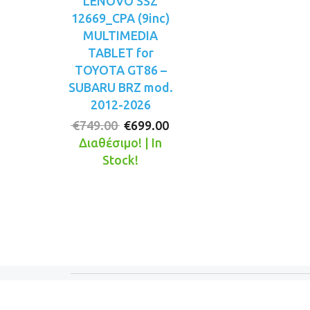
LENOVO SSZ
12669_CPA (9inc)
MULTIMEDIA
TABLET for
TOYOTA GT86 –
SUBARU BRZ mod.
2012-2026
Original
Η
€
749.00
€
699.00
price
τρέχουσα
Διαθέσιμο! | In
was:
τιμή
Stock!
€749.00.
είναι:
€699.00.