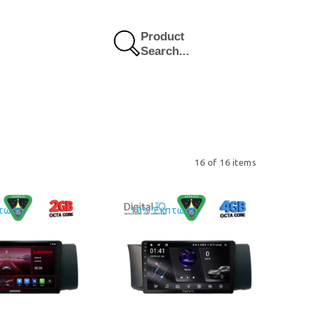
Product
Search...
16 of 16 items
τωση
10% Έκπτωση