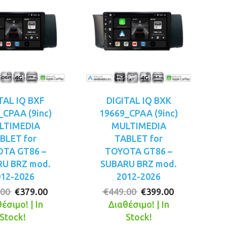
TAL IQ BXF
DIGITAL IQ BXK
_CPAA (9inc)
19669_CPAA (9inc)
LTIMEDIA
MULTIMEDIA
BLET for
TABLET for
TA GT86 –
TOYOTA GT86 –
U BRZ mod.
SUBARU BRZ mod.
012-2026
2012-2026
Original
Η
Original
Η
.00
€
379.00
€
449.00
€
399.00
price
τρέχουσα
price
τρέχουσα
έσιμο! | In
Διαθέσιμο! | In
was:
τιμή
was:
τιμή
Stock!
Stock!