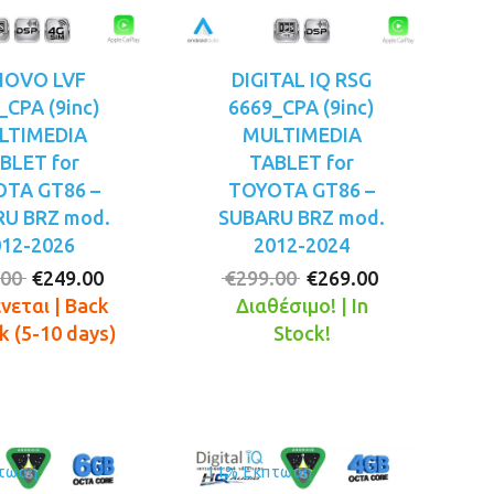
NOVO LVF
DIGITAL IQ RSG
_CPA (9inc)
6669_CPA (9inc)
LTIMEDIA
MULTIMEDIA
BLET for
TABLET for
TA GT86 –
TOYOTA GT86 –
U BRZ mod.
SUBARU BRZ mod.
012-2026
2012-2024
Original
Η
Original
Η
.00
€
249.00
€
299.00
€
269.00
price
τρέχουσα
price
τρέχουσα
νεται | Back
Διαθέσιμο! | In
was:
τιμή
was:
τιμή
ck (5-10 days)
Stock!
€289.00.
είναι:
€299.00.
είναι:
€249.00.
€269.00.
τωση
11% Έκπτωση