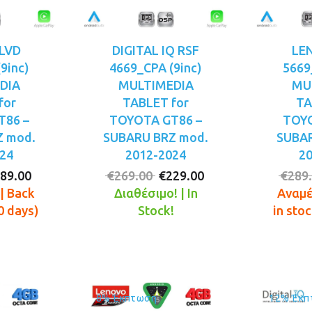
LVD
DIGITAL IQ RSF
LE
9inc)
4669_CPA (9inc)
5669
DIA
MULTIMEDIA
MU
for
TABLET for
TA
T86 –
TOYOTA GT86 –
TOYO
Z mod.
SUBARU BRZ mod.
SUBAR
24
2012-2024
2
iginal
Η
Original
Η
89.00
€
269.00
€
229.00
€
289
ice
τρέχουσα
price
τρέχουσα
| Back
Διαθέσιμο! | In
Αναμέ
s:
τιμή
was:
τιμή
0 days)
Stock!
in sto
29.00.
είναι:
€269.00.
είναι:
€189.00.
€229.00.
8% Έκπτωση
12% Έκπ