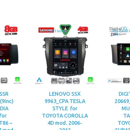
79.00.
είναι:
€379.00.
είναι:
€329.00.
€349.00.
6% Έκπτωση
9% Έκπτ
SSR
LENOVO SSX
DIGI
(9inc)
9963_CPA TESLA
20669
DIA
STYLE for
MU
for
TOYOTA COROLLA
TA
T86 –
4D mod. 2006-
TOYO