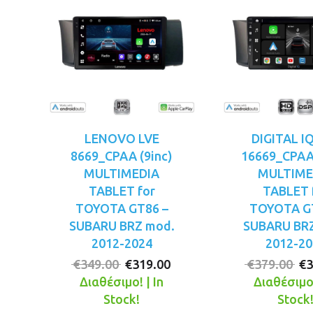
LENOVO LVE
DIGITAL I
8669_CPAA (9inc)
16669_CPAA 
MULTIMEDIA
MULTIME
TABLET for
TABLET 
TOYOTA GT86 –
TOYOTA G
SUBARU BRZ mod.
SUBARU BR
2012-2024
2012-20
Original
Η
Or
€
349.00
€
319.00
€
379.00
€
3
price
τρέχουσα
pr
Διαθέσιμο! | In
Διαθέσιμο!
was:
τιμή
wa
Stock!
Stock