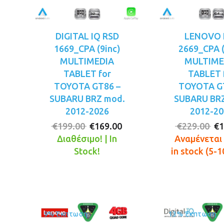
DIGITAL IQ RSD
LENOVO 
1669_CPA (9inc)
2669_CPA (
MULTIMEDIA
MULTIME
TABLET for
TABLET 
TOYOTA GT86 –
TOYOTA G
SUBARU BRZ mod.
SUBARU BR
2012-2026
2012-20
Original
Η
Or
€
199.00
€
169.00
€
229.00
€
1
price
τρέχουσα
pr
Διαθέσιμο! | In
Αναμένεται 
was:
τιμή
wa
Stock!
in stock (5-1
€199.00.
είναι:
€2
€169.00.
9% Έκπτωση
13% Έκπτωση