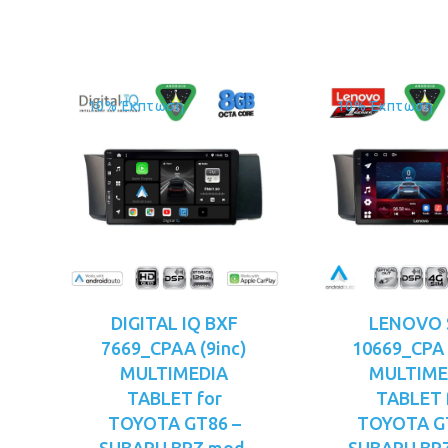
€349.00.
είναι:
€3
€319.00.
10% Έκπτωση
10% Έκπτωση
DIGITAL IQ BXF
LENOVO 
7669_CPAA (9inc)
10669_CPA 
MULTIMEDIA
MULTIME
TABLET for
TABLET 
TOYOTA GT86 –
TOYOTA G