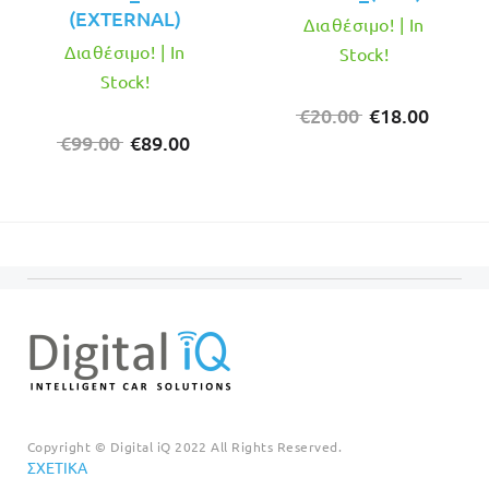
(EXTERNAL)
Διαθέσιμο! | In
Διαθέσιμο! | In
Stock!
Stock!
Original
Η
€
20.00
€
18.00
Original
Η
price
τρέχο
€
99.00
€
89.00
price
τρέχουσα
was:
τιμή
was:
τιμή
€20.00.
είναι:
€99.00.
είναι:
€18.00
€89.00.
Copyright © Digital iQ 2022 All Rights Reserved.
ΣΧΕΤΙΚΆ