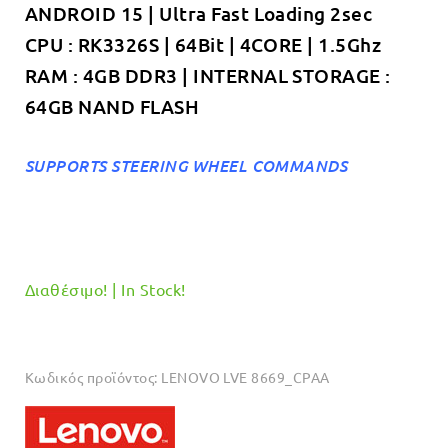
ANDROID 15 | Ultra Fast Loading 2sec
€319.00.
CPU : RK3326S | 64Bit | 4CORE | 1.5Ghz
RAM : 4GB DDR3 | INTERNAL STORAGE :
64GB NAND FLASH
SUPPORTS STEERING WHEEL COMMANDS
Διαθέσιμο! | In Stock!
Κωδικός προϊόντος:
LENOVO LVE 8669_CPAA