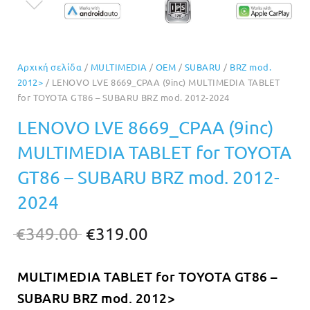
Αρχική σελίδα
/
MULTIMEDIA
/
OEM
/
SUBARU
/
BRZ mod.
2012>
/ LENOVO LVE 8669_CPAA (9inc) MULTIMEDIA TABLET
for TOYOTA GT86 – SUBARU BRZ mod. 2012-2024
LENOVO LVE 8669_CPAA (9inc)
MULTIMEDIA TABLET for TOYOTA
GT86 – SUBARU BRZ mod. 2012-
2024
Original
Η
€
349.00
€
319.00
price
τρέχουσα
MULTIMEDIA TABLET for TOYOTA GT86 –
was:
τιμή
SUBARU BRZ mod. 2012>
€349.00.
είναι: