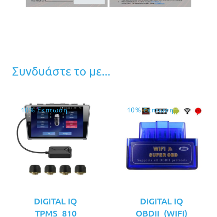
Συνδυάστε το με...
10% Έκπτωση
10% Έκπτωση
DIGITAL IQ
DIGITAL IQ
TPMS_810
OBDII_(WIFI)