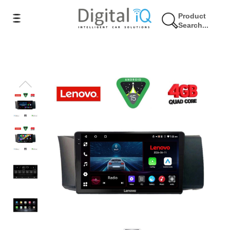
Product
Search...
9% Έκπτωση