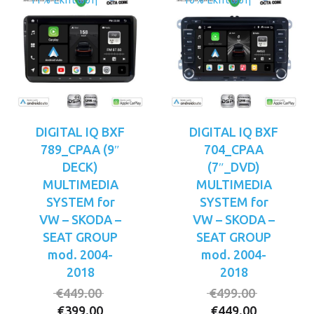
11% Έκπτωση
10% Έκπτωση
DIGITAL IQ BXF
DIGITAL IQ BXF
789_CPAA (9″
704_CPAA
DECK)
(7″_DVD)
MULTIMEDIA
MULTIMEDIA
SYSTEM for
SYSTEM for
VW – SKODA –
VW – SKODA –
SEAT GROUP
SEAT GROUP
mod. 2004-
mod. 2004-
2018
2018
Original
Original
€
449.00
€
499.00
Η
price
Η
price
€
399.00
€
449.00