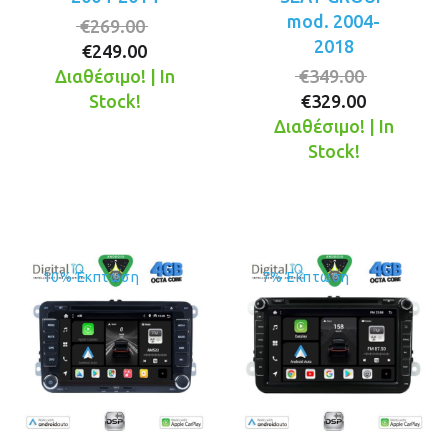
mod. 2004-
Original
€
269.00
2018
Η
price
€
249.00
τρέχουσα
was:
Original
Διαθέσιμο! | In
€
349.00
τιμή
€269.00.
Η
price
Stock!
€
329.00
είναι:
τρέχουσ
was:
Διαθέσιμο! | In
€249.00.
τιμή
€349.00.
Stock!
είναι:
€329.00.
10% Έκπτωση
7% Έκπτωση