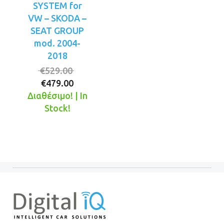
SYSTEM for
VW – SKODA –
SEAT GROUP
mod. 2004-
2018
Original
€
529.00
Η
price
€
479.00
τρέχουσα
was:
Διαθέσιμο! | In
τιμή
€529.00.
Stock!
είναι:
€479.00.