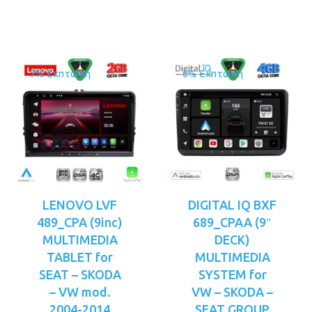
€249.00.
7% Έκπτωση
6% Έκπτωση
LENOVO LVF
DIGITAL IQ BXF
489_CPA (9inc)
689_CPAA (9″
MULTIMEDIA
DECK)
TABLET for
MULTIMEDIA
SEAT – SKODA
SYSTEM for
– VW mod.
VW – SKODA –
2004-2014
SEAT GROUP