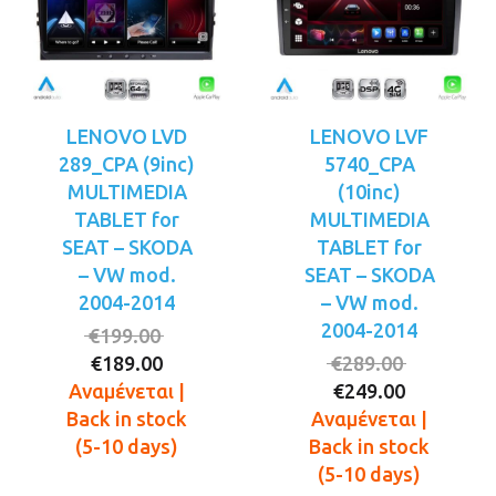
LENOVO LVD
LENOVO LVF
289_CPA (9inc)
5740_CPA
MULTIMEDIA
(10inc)
TABLET for
MULTIMEDIA
SEAT – SKODA
TABLET for
– VW mod.
SEAT – SKODA
2004-2014
– VW mod.
2004-2014
Original
€
199.00
Η
price
Original
€
189.00
€
289.00
τρέχουσα
was:
Η
price
Αναμένεται |
€
249.00
τιμή
€199.00.
τρέχουσ
was:
Back in stock
Αναμένεται |
είναι:
τιμή
€289.00.
(5-10 days)
Back in stock
€189.00.
είναι:
(5-10 days)