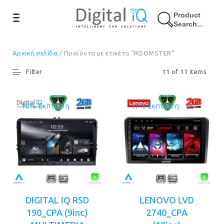
Product
Search...
Αρχική σελίδα
/ Προϊόντα με ετικέτα “ROOMSTER”
Filter
11 of 11 items
10% Έκπτωση
17% Έκπτωση
DIGITAL IQ RSD
LENOVO LVD
190_CPA (9inc)
2740_CPA