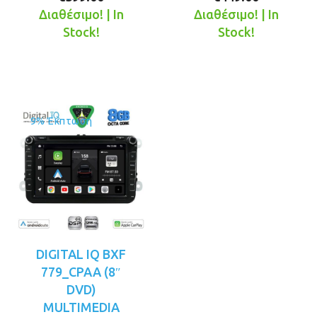
τρέχουσα
was:
τρέχουσ
was:
Διαθέσιμο! | In
Διαθέσιμο! | In
τιμή
€449.00.
τιμή
€499.00.
Stock!
Stock!
είναι:
είναι:
€399.00.
€449.00.
9% Έκπτωση
DIGITAL IQ BXF
779_CPAA (8″
DVD)
MULTIMEDIA