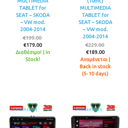
MULTIMEDIA
(10inc)
TABLET for
MULTIMEDIA
SEAT – SKODA
TABLET for
– VW mod.
SEAT – SKODA
2004-2014
– VW mod.
2004-2014
Original
€
199.00
Η
price
Original
€
179.00
€
229.00
τρέχουσα
was:
Η
price
Διαθέσιμο! | In
€
189.00
τιμή
€199.00.
τρέχουσ
was:
Stock!
Αναμένεται |
είναι:
τιμή
€229.00.
Back in stock
€179.00.
είναι:
(5-10 days)
€189.00.
5% Έκπτωση
14% Έκπτωση