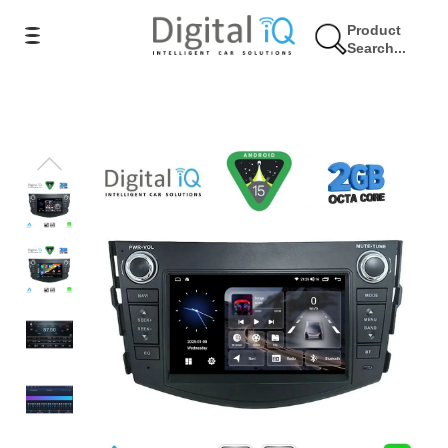
Product
Search...
7% Έκπτωση