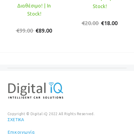
Διαθέσιμο! | In
Stock!
Stock!
Original
Η
€
20.00
€
18.00
Original
Η
price
τρέχο
€
99.00
€
89.00
price
τρέχουσα
was:
τιμή
was:
τιμή
€20.00.
είναι:
€99.00.
είναι:
€18.00
€89.00.
Copyright © Digital iQ 2022 All Rights Reserved.
ΣΧΕΤΙΚΆ
Επικοινωνία