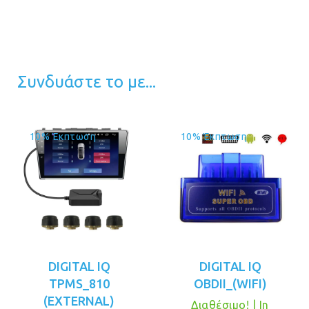
Συνδυάστε το με...
10% Έκπτωση
10% Έκπτωση
DIGITAL IQ
DIGITAL IQ
TPMS_810
OBDII_(WIFI)
(EXTERNAL)
Διαθέσιμο! | In