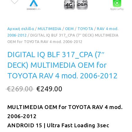
Αρχική σελίδα
/
MULTIMEDIA
/
OEM
/
TOYOTA
/
RAV 4 mod.
2006-2012
/ DIGITAL IQ BLF 317_CPA (7″ DECK) MULTIMEDIA
OEM for TOYOTA RAV 4 mod. 2006-2012
DIGITAL IQ BLF 317_CPA (7″
DECK) MULTIMEDIA OEM for
TOYOTA RAV 4 mod. 2006-2012
Original
Η
€
269.00
€
249.00
price
τρέχουσα
MULTIMEDIA OEM for TOYOTA RAV 4 mod.
was:
τιμή
2006-2012
€269.00.
είναι:
ANDROID 15 | Ultra Fast Loading 3sec
€249.00.