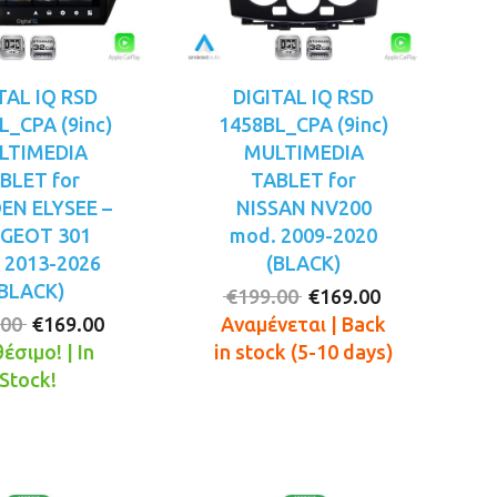
TAL IQ RSD
DIGITAL IQ RSD
L_CPA (9inc)
1458BL_CPA (9inc)
LTIMEDIA
MULTIMEDIA
BLET for
TABLET for
EN ELYSEE –
NISSAN NV200
GEOT 301
mod. 2009-2020
 2013-2026
(BLACK)
(BLACK)
Original
Η
€
199.00
€
169.00
Original
Η
price
τρέχουσα
.00
€
169.00
Αναμένεται | Back
price
τρέχουσα
was:
τιμή
έσιμο! | In
in stock (5-10 days)
was:
τιμή
€199.00.
είναι:
Stock!
€199.00.
είναι:
€169.00.
€169.00.