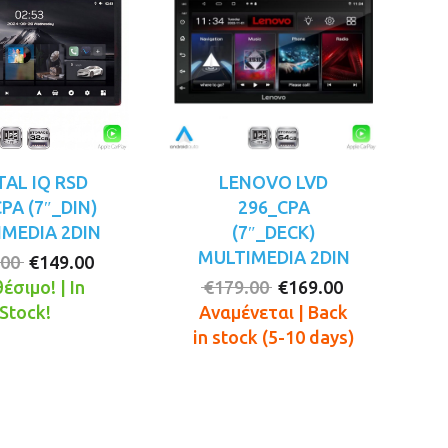
TAL IQ RSD
LENOVO LVD
PA (7″_DIN)
296_CPA
MEDIA 2DIN
(7″_DECK)
MULTIMEDIA 2DIN
Original
Η
.00
€
149.00
price
τρέχουσα
Original
Η
έσιμο! | In
€
179.00
€
169.00
was:
τιμή
price
τρέχουσα
Stock!
Αναμένεται | Back
€169.00.
είναι:
was:
τιμή
in stock (5-10 days)
€149.00.
€179.00.
είναι:
€169.00.