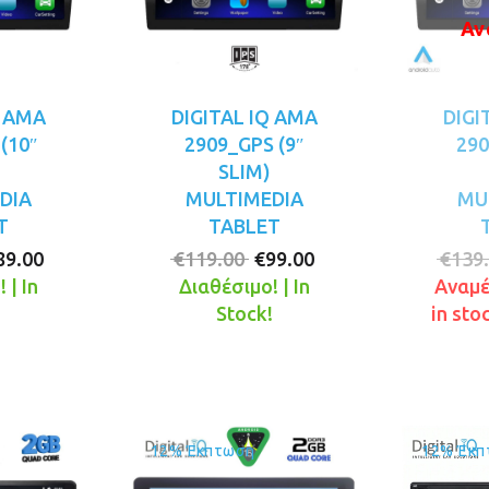
Αν
Q AMA
DIGITAL IQ AMA
DIGI
(10″
2909_GPS (9″
290
SLIM)
DIA
MULTIMEDIA
MU
T
TABLET
riginal
Η
Original
Η
89.00
€
119.00
€
99.00
€
139
rice
τρέχουσα
price
τρέχουσα
 | In
Διαθέσιμο! | In
Αναμέ
as:
τιμή
was:
τιμή
!
Stock!
in sto
110.00.
είναι:
€119.00.
είναι:
€89.00.
€99.00.
12% Έκπτωση
12% Έκπ