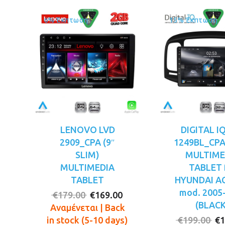
6% Έκπτωση
15% Έκπτωση
LENOVO LVD
DIGITAL I
2909_CPA (9″
1249BL_CPA 
SLIM)
MULTIME
MULTIMEDIA
TABLET 
TABLET
HYUNDAI A
mod. 2005
Original
Η
€
179.00
€
169.00
(BLACK
price
τρέχουσα
Αναμένεται | Back
was:
τιμή
Or
in stock (5-10 days)
€
199.00
€
1