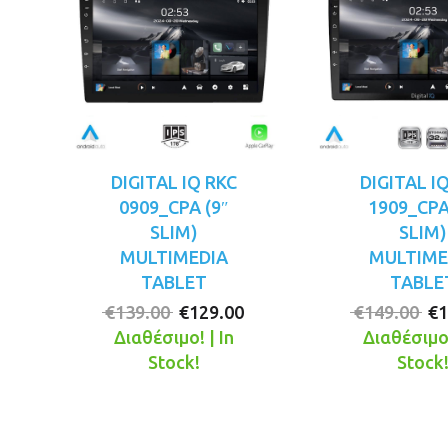
DIGITAL IQ RKC
DIGITAL I
0909_CPA (9″
1909_CPA
SLIM)
SLIM)
MULTIMEDIA
MULTIME
TABLET
TABLE
Original
Η
Or
€
139.00
€
129.00
€
149.00
€
1
price
τρέχουσα
pr
Διαθέσιμο! | In
Διαθέσιμο!
was:
τιμή
wa
Stock!
Stock
€139.00.
είναι:
€1
€129.00.