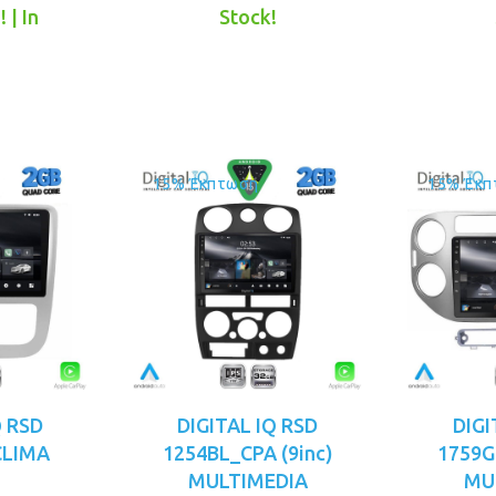
ice
τρέχουσα
was:
τιμή
 | In
Stock!
s:
τιμή
€199.00.
είναι:
!
99.00.
είναι:
€169.00.
€169.00.
15% Έκπτωση
15% Έκπ
Q RSD
DIGITAL IQ RSD
DIGI
CLIMA
1254BL_CPA (9inc)
1759G
MULTIMEDIA
MU