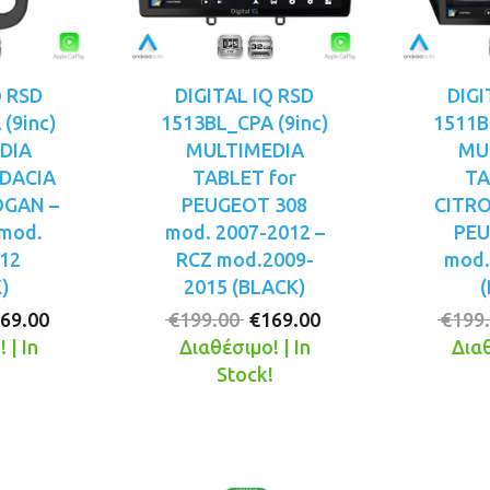
Q RSD
DIGITAL IQ RSD
DIGI
(9inc)
1513BL_CPA (9inc)
1511B
DIA
MULTIMEDIA
MU
 DACIA
TABLET for
TA
OGAN –
PEUGEOT 308
CITRO
mod.
mod. 2007-2012 –
PEU
12
RCZ mod.2009-
mod.
)
2015 (BLACK)
iginal
Η
Original
Η
69.00
€
199.00
€
169.00
€
199
ice
τρέχουσα
price
τρέχουσα
 | In
Διαθέσιμο! | In
Διαθ
s:
τιμή
was:
τιμή
!
Stock!
99.00.
είναι:
€199.00.
είναι:
€169.00.
€169.00.