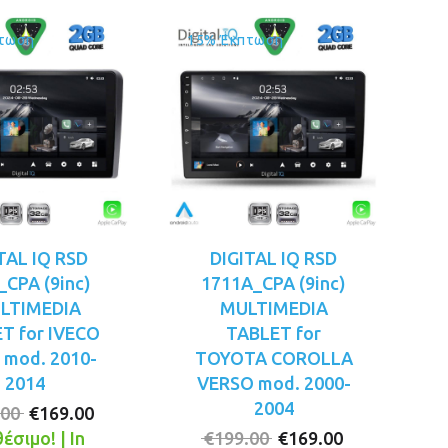
τωση
15% Έκπτωση
TAL IQ RSD
DIGITAL IQ RSD
_CPA (9inc)
1711A_CPA (9inc)
LTIMEDIA
MULTIMEDIA
T for IVECO
TABLET for
 mod. 2010-
TOYOTA COROLLA
2014
VERSO mod. 2000-
2004
Original
Η
.00
€
169.00
price
τρέχουσα
Original
Η
έσιμο! | In
€
199.00
€
169.00