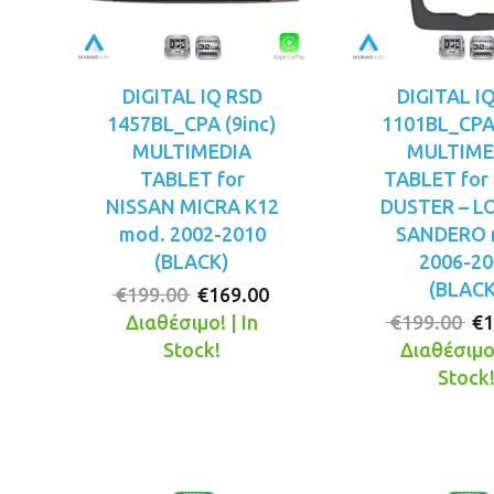
DIGITAL IQ RSD
DIGITAL I
1457BL_CPA (9inc)
1101BL_CPA 
MULTIMEDIA
MULTIME
TABLET for
TABLET for
NISSAN MICRA K12
DUSTER – L
mod. 2002-2010
SANDERO 
(BLACK)
2006-20
(BLACK
Original
Η
€
199.00
€
169.00
price
τρέχουσα
Or
Διαθέσιμο! | In
€
199.00
€
1
was:
τιμή
pr
Stock!
Διαθέσιμο!
€199.00.
είναι:
wa
Stock
€169.00.
€1