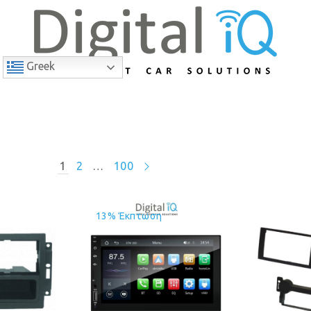
Greek
1
2
…
100
13% Έκπτωση