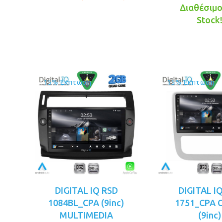
€179.00.
είναι:
pr
Διαθέσιμο!
€169.00.
wa
Stock
€1
15% Έκπτωση
15% Έκπτωση
DIGITAL IQ RSD
DIGITAL I
1084BL_CPA (9inc)
1751_CPA 
MULTIMEDIA
(9inc)