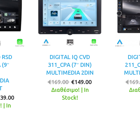
Q RSD
DIGITAL IQ CVD
DIGI
 (9″
311_CPA (7″ DIN)
211_C
MULTIMEDIA 2DIN
MULTI
DIA
Original
Η
€
169.00
€
149.00
€
169
T
price
τρέχουσα
Διαθέσιμο! | In
Διαθ
iginal
Η
was:
τιμή
39.00
Stock!
ice
τρέχουσα
€169.00.
είναι:
 | In
s:
τιμή
€149.00.
!
49.00.
είναι:
€139.00.