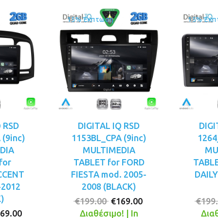
15% Έκπτωση
15% Έκπ
Q RSD
DIGITAL IQ RSD
DIGI
(9inc)
1153BL_CPA (9inc)
1264
DIA
MULTIMEDIA
MU
for
TABLET for FORD
TABLE
CCENT
FIESTA mod. 2005-
DAILY
-2012
2008 (BLACK)
)
Original
Η
€
199.00
€
169.00
€
199
iginal
Η
price
τρέχουσα
69.00
Διαθέσιμο! | In
Διαθ