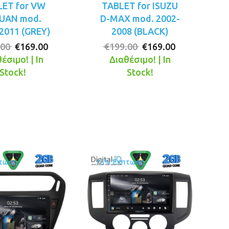
LET for VW
TABLET for ISUZU
UAN mod.
D-MAX mod. 2002-
2011 (GREY)
2008 (BLACK)
Original
Η
Original
Η
.00
€
169.00
€
199.00
€
169.00
price
τρέχουσα
price
τρέχουσα
έσιμο! | In
Διαθέσιμο! | In
was:
τιμή
was:
τιμή
Stock!
Stock!
€199.00.
είναι:
€199.00.
είναι:
€169.00.
€169.00.
τωση
15% Έκπτωση