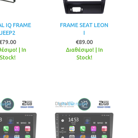
AL IQ FRAME
FRAME SEAT LEON
JEEP2
I
€
79.00
€
89.00
έσιμο! | In
Διαθέσιμο! | In
Stock!
Stock!
τωση
14% Έκπτωση