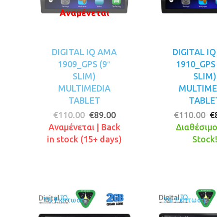
Αναμένεται
DIGITAL IQ AMA
DIGITAL I
1909_GPS (9″
1910_GPS 
SLIM)
SLIM)
MULTIMEDIA
MULTIME
TABLET
TABLE
Original
Η
O
€
110.00
€
89.00
€
110.00
€
price
τρέχουσα
p
Αναμένεται | Back
Διαθέσιμο!
was:
τιμή
w
in stock (15+ days)
Stock
€110.00.
είναι:
€
€89.00.
7% Έκπτωση
7% Έκπτωση