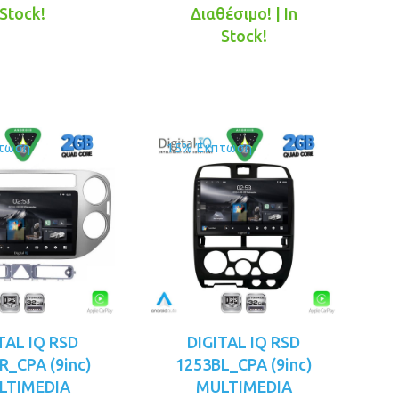
was:
τιμή
price
τρέχουσα
Stock!
Διαθέσιμο! | In
€199.00.
είναι:
was:
τιμή
Stock!
€169.00.
€199.00.
είναι:
€169.00.
τωση
15% Έκπτωση
TAL IQ RSD
DIGITAL IQ RSD
R_CPA (9inc)
1253BL_CPA (9inc)
LTIMEDIA
MULTIMEDIA