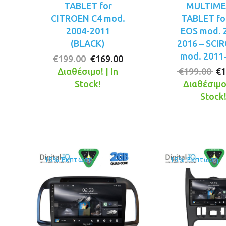
TABLET for
MULTIME
CITROEN C4 mod.
TABLET fo
2004-2011
EOS mod. 
(BLACK)
2016 – SCI
mod. 2011
Original
Η
€
199.00
€
169.00
price
τρέχουσα
Or
Διαθέσιμο! | In
€
199.00
€
1
was:
τιμή
pr
Stock!
Διαθέσιμο!
€199.00.
είναι:
wa
Stock
€169.00.
€1
15% Έκπτωση
15% Έκπτωση