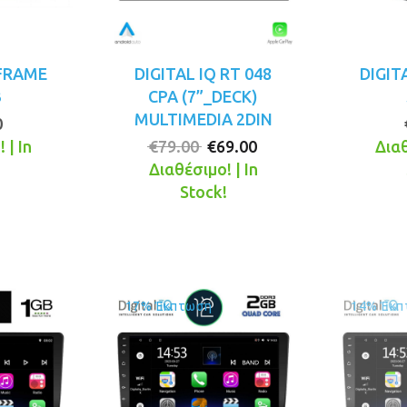
 FRAME
DIGITAL IQ RT 048
DIGIT
3
CPA (7”_DECK)
MULTIMEDIA 2DIN
0
Original
Η
 | In
€
79.00
€
69.00
Διαθ
price
τρέχουσα
!
Διαθέσιμο! | In
was:
τιμή
Stock!
€79.00.
είναι:
€69.00.
17% Έκπτωση
14% Έκπ