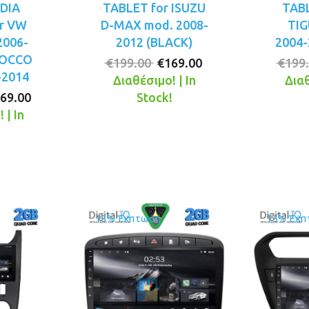
DIA
TABLET for ISUZU
TAB
r VW
D-MAX mod. 2008-
TIG
2006-
2012 (BLACK)
2004-
ROCCO
Original
Η
€
199.00
€
169.00
€
199
-2014
price
τρέχουσα
Διαθέσιμο! | In
Διαθ
iginal
Η
was:
τιμή
69.00
Stock!
ice
τρέχουσα
€199.00.
είναι:
 | In
s:
τιμή
€169.00.
!
99.00.
είναι:
€169.00.
15% Έκπτωση
15% Έκπ