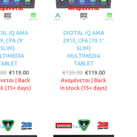
αμένεται
Αναμένεται
TAL IQ AMA
DIGITAL IQ AMA
9_CPA (9″
2910_CPA (10.1″
SLIM)
SLIM)
LTIMEDIA
MULTIMEDIA
TABLET
TABLET
Original
Η
Original
Η
.00
€
119.00
€
139.00
€
119.00
price
τρέχουσα
price
τρέχουσα
νεται | Back
Αναμένεται | Back
was:
τιμή
was:
τιμή
ck (15+ days)
in stock (15+ days)
€139.00.
είναι:
€139.00.
είναι:
€119.00.
€119.00.
τωση
6% Έκπτωση