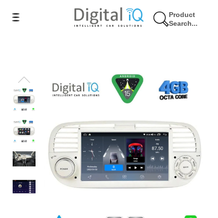
Product
Search...
9% Έκπτωση