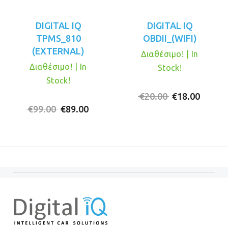
DIGITAL IQ
DIGITAL IQ
TPMS_810
OBDII_(WIFI)
(EXTERNAL)
Διαθέσιμο! | In
Διαθέσιμο! | In
Stock!
Stock!
Original
Η
€
20.00
€
18.00
Original
Η
price
τρέχο
€
99.00
€
89.00
price
τρέχουσα
was:
τιμή
was:
τιμή
€20.00.
είναι:
€99.00.
είναι:
€18.00
€89.00.