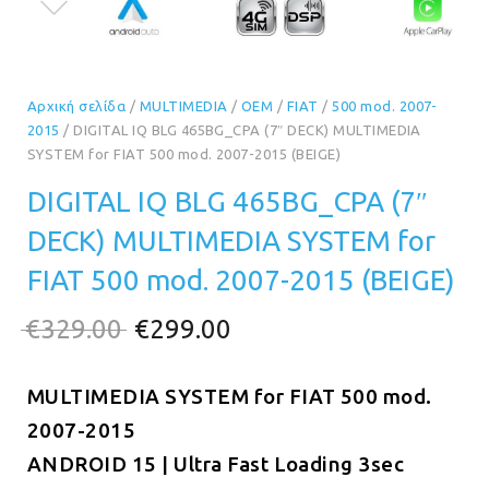
Αρχική σελίδα
/
MULTIMEDIA
/
OEM
/
FIAT
/
500 mod. 2007-
2015
/ DIGITAL IQ BLG 465BG_CPA (7″ DECK) MULTIMEDIA
SYSTEM for FIAT 500 mod. 2007-2015 (BEIGE)
DIGITAL IQ BLG 465BG_CPA (7″
DECK) MULTIMEDIA SYSTEM for
FIAT 500 mod. 2007-2015 (BEIGE)
Original
Η
€
329.00
€
299.00
price
τρέχουσα
MULTIMEDIA SYSTEM for FIAT 500 mod.
was:
τιμή
2007-2015
€329.00.
είναι:
ANDROID 15 | Ultra Fast Loading 3sec
€299.00.