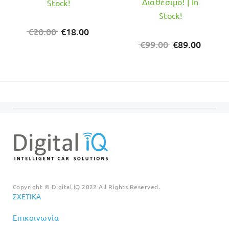
Διαθέσιμο! | In
Stock!
Stock!
Original
Η
€
20.00
€
18.00
price
τρέχουσα
Original
Η
€
99.00
€
89.00
was:
τιμή
price
τρέχο
€20.00.
είναι:
was:
τιμή
€18.00.
€99.00.
είναι:
€89.00
Copyright © Digital iQ 2022 All Rights Reserved.
ΣΧΕΤΙΚΆ
Επικοινωνία