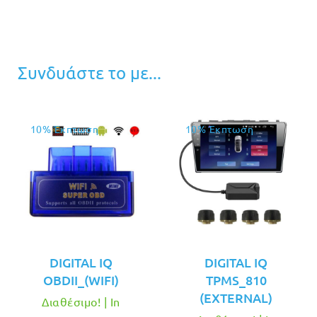
Συνδυάστε το με...
10% Έκπτωση
10% Έκπτωση
DIGITAL IQ
DIGITAL IQ
OBDII_(WIFI)
TPMS_810
(EXTERNAL)
Διαθέσιμο! | In