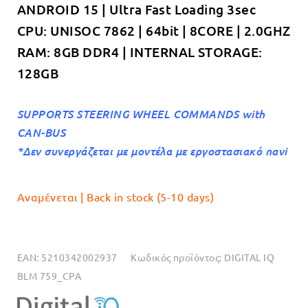
ANDROID 15 | Ultra Fast Loading 3sec
€479.00.
CPU: UNISOC 7862 | 64bit | 8CORE | 2.0GHZ
RAM: 8GB DDR4 | INTERNAL STORAGE:
128GB
SUPPORTS STEERING WHEEL COMMANDS with
CAN-BUS
*Δεν συνεργάζεται με μοντέλα με εργοστασιακό navi
Αναμένεται | Back in stock (5-10 days)
EAN:
5210342002937
Κωδικός προϊόντος:
DIGITAL IQ
BLM 759_CPA