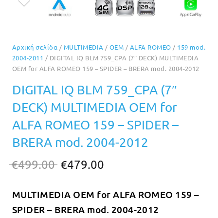
Αρχική σελίδα
/
MULTIMEDIA
/
OEM
/
ALFA ROMEO
/
159 mod.
2004-2011
/ DIGITAL IQ BLM 759_CPA (7″ DECK) MULTIMEDIA
OEM for ALFA ROMEO 159 – SPIDER – BRERA mod. 2004-2012
DIGITAL IQ BLM 759_CPA (7″
DECK) MULTIMEDIA OEM for
ALFA ROMEO 159 – SPIDER –
BRERA mod. 2004-2012
Original
Η
€
499.00
€
479.00
price
τρέχουσα
MULTIMEDIA OEM for ALFA ROMEO 159 –
was:
τιμή
SPIDER – BRERA mod. 2004-2012
€499.00.
είναι: