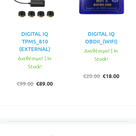
DIGITAL IQ
DIGITAL IQ
TPMS_810
OBDII_(WIFI)
(EXTERNAL)
Διαθέσιμο! | In
Διαθέσιμο! | In
Stock!
Stock!
Original
Η
€
20.00
€
18.00
Original
Η
price
τρέχο
€
99.00
€
89.00
price
τρέχουσα
was:
τιμή
was:
τιμή
€20.00.
είναι:
€99.00.
είναι:
€18.00
€89.00.