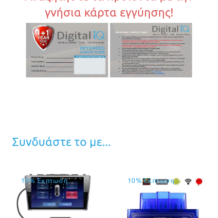
γνήσια κάρτα εγγύησης!
Συνδυάστε το με...
10% Έκπτωση
10% Έκπτωση