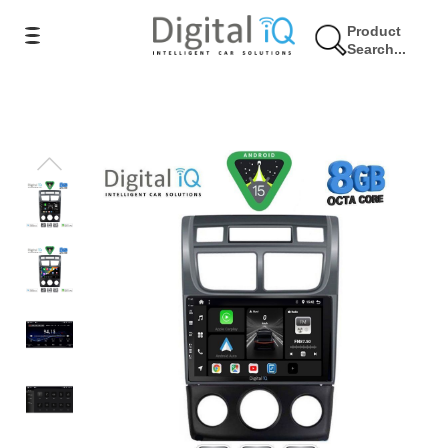
Product
Search...
10% Έκπτωση