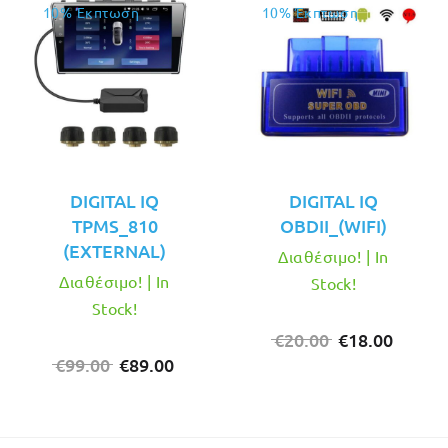
10% Έκπτωση
10% Έκπτωση
DIGITAL IQ
DIGITAL IQ
TPMS_810
OBDII_(WIFI)
(EXTERNAL)
Διαθέσιμο! | In
Διαθέσιμο! | In
Stock!
Stock!
Original
Η
€
20.00
€
18.00
Original
Η
price
τρέχο
€
99.00
€
89.00
price
τρέχουσα
was:
τιμή
was:
τιμή
€20.00.
είναι:
€99.00.
είναι:
€18.00